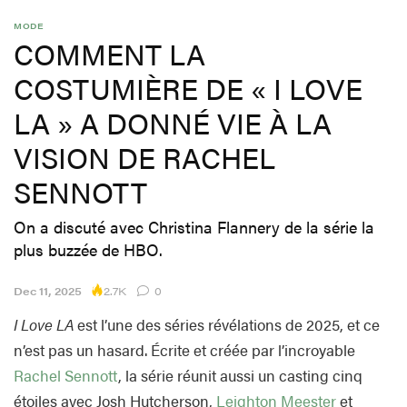
MODE
COMMENT LA
COSTUMIÈRE DE « I LOVE
LA » A DONNÉ VIE À LA
VISION DE RACHEL
SENNOTT
On a discuté avec Christina Flannery de la série la
plus buzzée de HBO.
2.7K
Dec 11, 2025
0
I Love LA
est l’une des séries révélations de 2025, et ce
n’est pas un hasard. Écrite et créée par l’incroyable
Rachel Sennott
, la série réunit aussi un casting cinq
étoiles avec Josh Hutcherson,
Leighton Meester
et