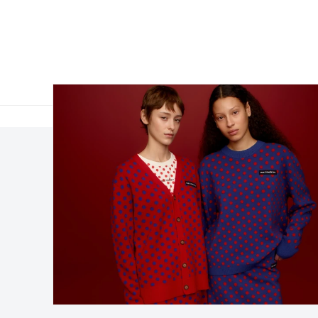
Lainnya
Tentang Kami
Hypebeast
Hypebeast Group
Hypemaps
Ruang Berita
Hypebae
Kesempatan Berkari
HBX
Investor
Iklan
Hukum
Hubungi Kami