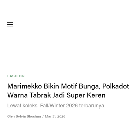
FASHION
FOOTW
FASHION
Marimekko Bikin Motif Bunga, Polkadot
Warna Tabrak Jadi Super Keren
Lewat koleksi Fall/Winter 2026 terbarunya.
Oleh
Sylvia Shoshan
/
Mar 31, 2026