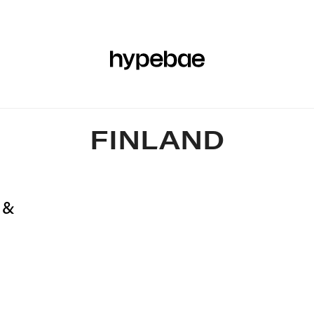
EAR
KECANTIKAN
OLAHRAGA
SENI & DESAIN
MUSIK
FINLAND
 &