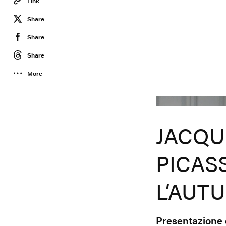
Link
Share
Share
Share
More
JACQU
PICAS
L’AUT
Presentazione 