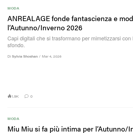
MODA
ANREALAGE fonde fantascienza e mod
l’Autunno/Inverno 2026
Capi digitali che si trasformano per mimetizzarsi con 
sfondo.
Di
Sylvia Shoshan
/
Mar 4, 2026
1.9K
0
MODA
Miu Miu si fa più intima per l’Autunno/