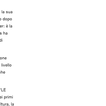
 la sua
o dopo
er: è la
s ha
di
ione
livello
che
 “LE
ei primi
tura, la