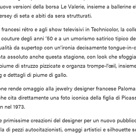
uove versioni della borsa Le Valerie, insieme a ballerine el
ersey di seta e abiti da sera strutturati.
 francesi rétro e agli show televisivi in Technicolor, la col
couture degli anni ’50 e a un umorismo satirico tipico deg
alità da supertop con un’ironia decisamente tongue-in-c
sta assoluto anche questa stagione, con look che sfoggi
, piume di struzzo pizzicate e organza trompe-l’œil, insie
g e dettagli di piume di gallo.
zione rende omaggio alla jewelry designer francese Paloma
 che cita direttamente una foto iconica della figlia di Pica
 nel 1973.
e primissime creazioni del designer per un nuovo pubblico
la di pezzi autocitazionisti, omaggi artistici e silhouette s