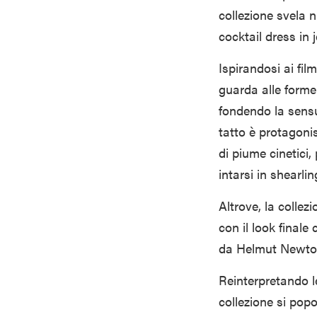
collezione svela n
cocktail dress in j
Ispirandosi ai film
guarda alle forme 
fondendo la sensu
tatto è protagoni
di piume cinetici
intarsi in shearlin
Altrove, la colle
con il look finale
da Helmut Newton
Reinterpretando l
collezione si popo