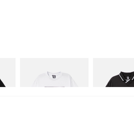
INITIAL
INITIAL
 Cotton T-
Billionaire Boys Club X Initial D Cotton T-
Billionaire Boys Club X 
Shirt 2
Shirt
Acquista ora
Acquista ora