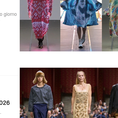
mo giorno
e
2026
.