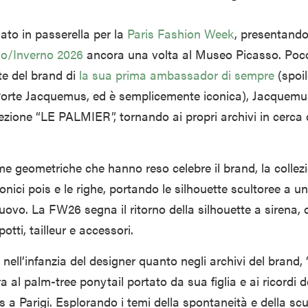
ato in passerella per la
Paris Fashion Week
, presentando
no/Inverno 2026
ancora una volta al Museo Picasso. Poc
te del brand di
la sua prima ambassador di sempre
(spoil
orte Jacquemus, ed è semplicemente iconica), Jacquemu
lezione “LE PALMIER”, tornando ai propri archivi in cerca 
rme geometriche che hanno reso celebre il brand, la collez
conici pois e le righe, portando le silhouette scultoree a un 
vo. La FW26 segna il ritorno della silhouette a sirena, 
tti, tailleur e accessori.
nell’infanzia del designer quanto negli archivi del brand,
 al palm-tree ponytail portato da sua figlia e ai ricordi d
a Parigi. Esplorando i temi della spontaneità e della scul