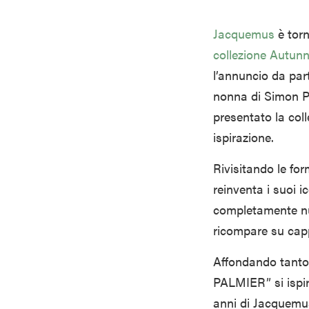
Jacquemus
è torn
collezione Autun
l’annuncio da par
nonna di Simon P
presentato la col
ispirazione.
Rivisitando le fo
reinventa i suoi i
completamente nuo
ricompare su cappo
Affondando tanto 
PALMIER” si ispira
anni di Jacquemus 