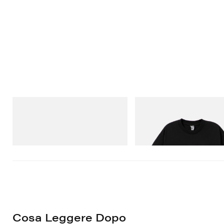
Merrell 1TRL
INITIAL
Merrell 1TRL X Perks And Mini Hydro
Billionaire Boys Club X Initial D
Next Gen Moc
Shirt 1
Acquista ora
Acquista ora
Cosa Leggere Dopo