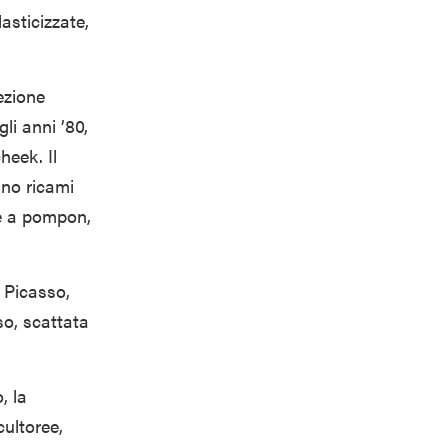
asticizzate,
lezione
li anni ’80,
heek. Il
ano ricami
me a pompon,
 Picasso,
sso, scattata
, la
cultoree,