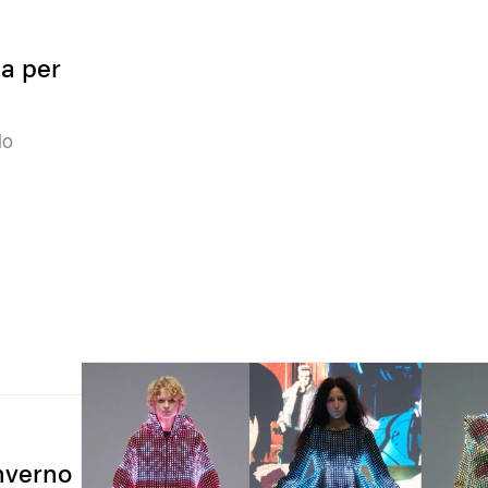
a per
lo
Inverno