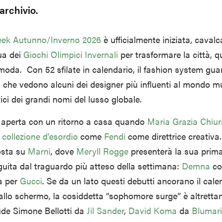
archivio.
eek
Autunno/Inverno 2026
è ufficialmente iniziata, caval
dua dei
Giochi Olimpici Invernali
per trasformare la città, q
 moda.
Con 52 sfilate in calendario, il fashion system gua
i, che vedono alcuni dei designer più influenti al mondo m
tici dei grandi nomi del lusso globale.
è aperta con un ritorno a casa quando
Maria Grazia Chiur
 collezione d’esordio
come
Fendi
come direttrice creativa
posta su
Marni
, dove
Meryll Rogge
presenterà la sua prima
guita dal traguardo più atteso della settimana:
Demna
co
ca per
Gucci
. Se da un lato questi debutti ancorano il cale
 allo schermo, la cosiddetta “sophomore surge” è altretta
ude Simone Bellotti da
Jil Sander
,
David Koma
da
Blumar