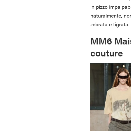
in pizzo impalpabi
naturalmente, no
zebrata e tigrata.
MM6
Mais
couture