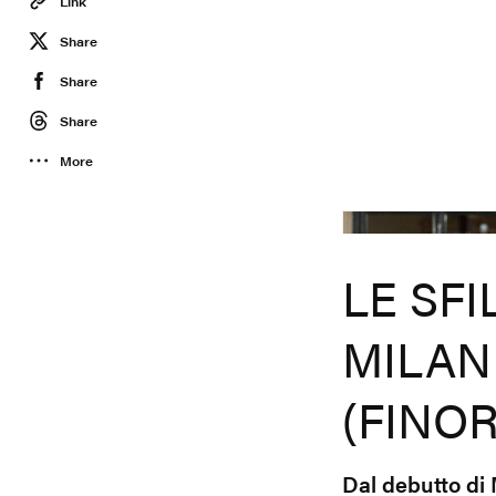
Link
Share
Share
Share
More
LE SF
MILAN
(FINO
Dal debutto di 