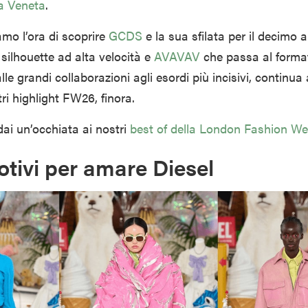
a Veneta
.
amo l’ora di scoprire
GCDS
e la sua sfilata per il decimo 
silhouette ad alta velocità e
AVAVAV
che passa al forma
le grandi collaborazioni agli esordi più incisivi, continua
tri highlight FW26, finora.
dai un’occhiata ai nostri
best of della London Fashion W
tivi per amare Diesel