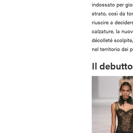
indossato per gior
strato, così da to
riuscire a decider
calzature, la nuo
décolleté scolpite
nel territorio dei
Il debutt