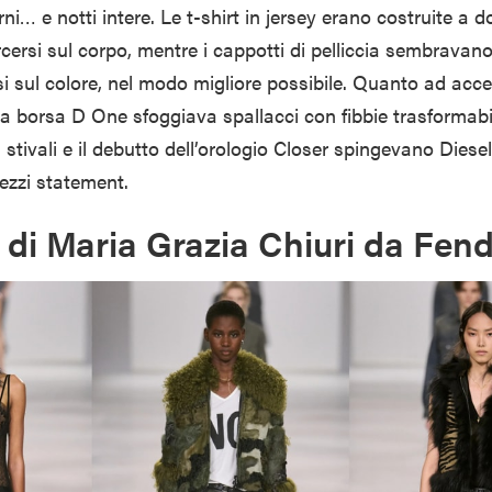
ni… e notti intere. Le t-shirt in jersey erano costruite a 
rcersi sul corpo, mentre i cappotti di pelliccia sembravan
si sul colore, nel modo migliore possibile. Quanto ad acce
va borsa D One sfoggiava spallacci con fibbie trasformabi
, stivali e il debutto dell’orologio Closer spingevano Dies
 pezzi statement.
o di Maria Grazia Chiuri da Fend