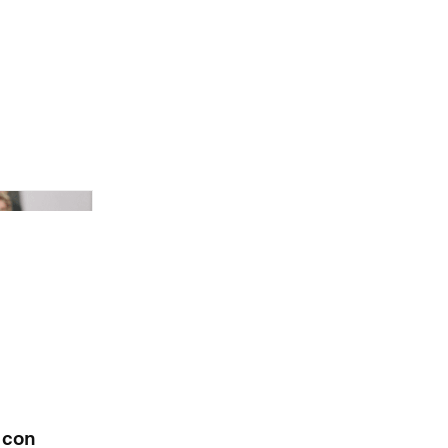
Vogue Runway
l con