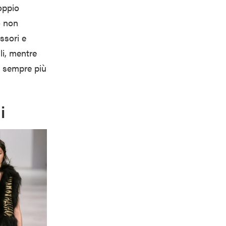
doppio
o non
ssori e
li, mentre
el sempre più
i