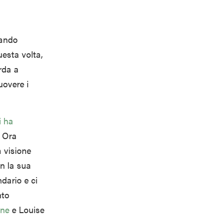
cando
uesta volta,
rda a
uovere i
i ha
. Ora
 visione
n la sua
ndario e ci
nto
ine
e Louise