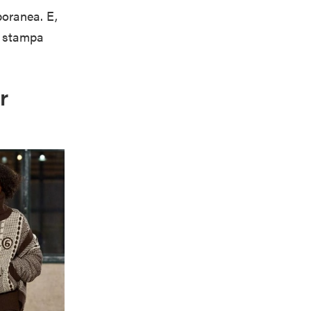
poranea. E,
e stampa
r