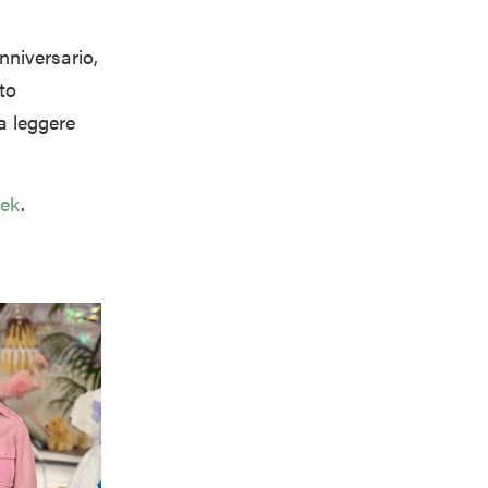
anniversario,
to
 a leggere
eek
.