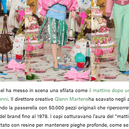
el
ha messo in scena una sfilata come
il mattino dopo u
enni
. Il direttore creativo
Glenn Martens
ha scavato negli a
do la passerella con 50.000 pezzi originali che ripercorr
del brand fino al 1978. I capi catturavano l’aura del “matti
ttato con resine per mantenere pieghe profonde, come se