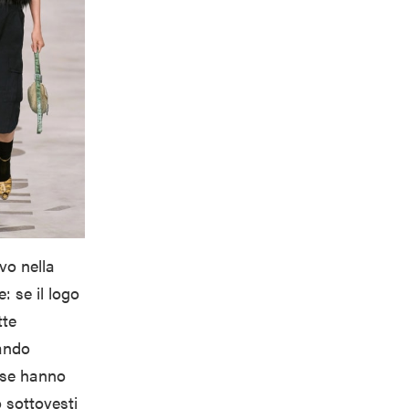
vo nella
: se il logo
tte
dando
nese hanno
 sottovesti