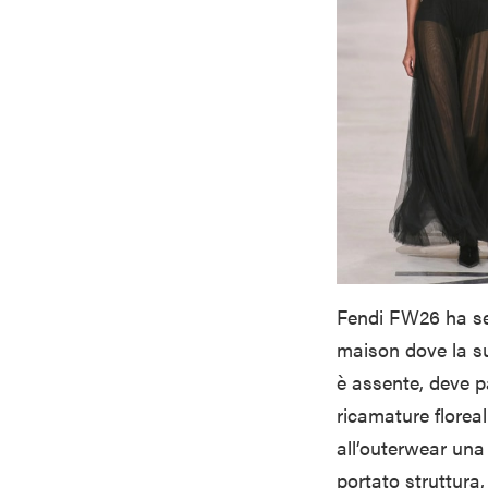
Fendi
FW26 ha seg
maison dove la sua
è assente, deve pa
ricamature floreal
all’outerwear una 
portato struttura