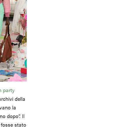
n party
rchivi della
evano la
no dopo”. Il
 fosse stato