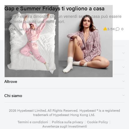
Gap e Summer Fridays ti vogliono a casa
Barbie Ferreira dimostra che un venerdì sera a casa può essere
divertente quanto una notte fuori.
3.5K
0
MODA
Jan 19, 2026
Sezioni
Negozio
Altrove
Chi siamo
2026
Hypebeast Limited
. All Rights Reserved.
Hypebeast ® is a registered
trademark of Hypebeast Hong Kong Ltd.
Termini e condizioni
|
Politica sulla privacy
|
Cookie Policy
|
Avvertenza sugli investimenti