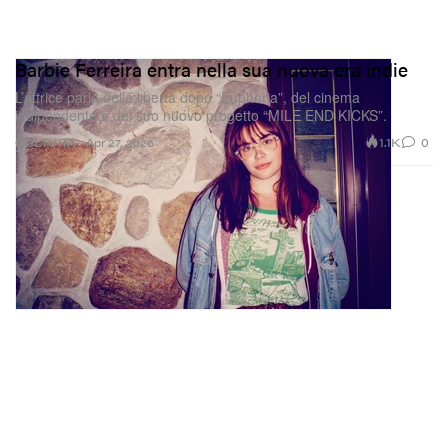
Barbie Ferreira entra nella sua nuova era indie
L’attrice parla della libertà dopo “Euphoria”, del cinema
indipendente e del suo nuovo progetto “MILE END KICKS”.
1.1K
0
CULTURA
Apr 27, 2026