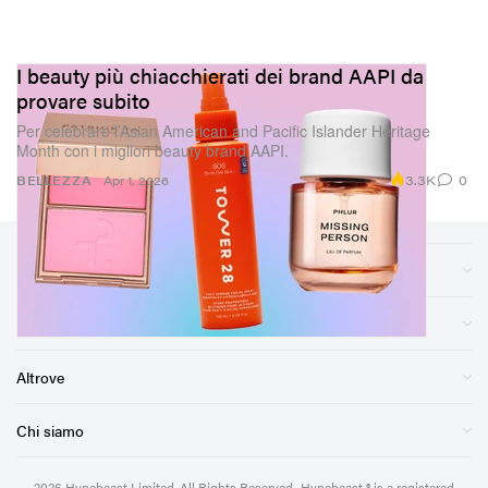
I beauty più chiacchierati dei brand AAPI da
provare subito
Per celebrare l’Asian American and Pacific Islander Heritage
Month con i migliori beauty brand AAPI.
3.3K
0
BELLEZZA
Apr 1, 2026
Sezioni
Negozio
Altrove
Chi siamo
2026
Hypebeast Limited
. All Rights Reserved.
Hypebeast ® is a registered