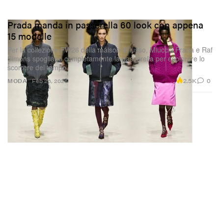
Prada manda in passerella 60 look con appena
15 modelle
Per la collezione FW26 della maison di lusso, Miuccia Prada e Raf
Simons spogliano completamente la passerella per esplorare lo
scorrere del tempo.
2.5K
0
MODA
Feb 26, 2026