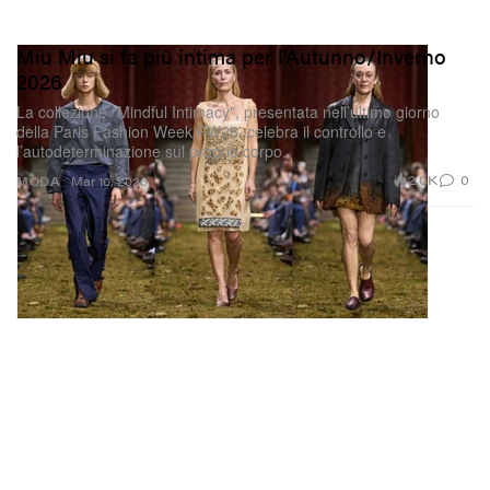
Miu Miu si fa più intima per l’Autunno/Inverno
2026
La collezione “Mindful Intimacy”, presentata nell’ultimo giorno
della Paris Fashion Week FW26, celebra il controllo e
l’autodeterminazione sul proprio corpo.
2.0K
0
MODA
Mar 10, 2026