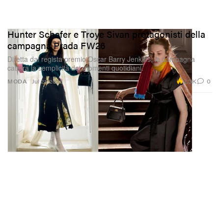
Hunter Schafer e Troye Sivan protagonisti della
campagna Prada FW26
Diretta dal regista premio Oscar Barry Jenkins, la campagna
cattura la semplicità dei momenti quotidiani.
2.3K
0
MODA
Jul 21, 2026