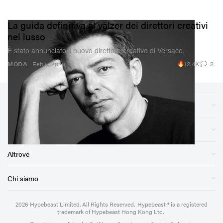
La guida definitiva al valzer dei direttori creativi
nel lusso
È stato annunciato il nuovo direttore creativo di Versace.
12.4K
2
MODA
Feb 5, 2026
Sezioni
Negozio
Altrove
Chi siamo
2026
Hypebeast Limited
. All Rights Reserved.
Hypebeast ® is a registered
trademark of Hypebeast Hong Kong Ltd.