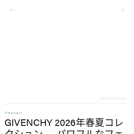
Gorunway.com
ファッション
GIVENCHY 2026年春夏コレ
クション──パワフルなフェ