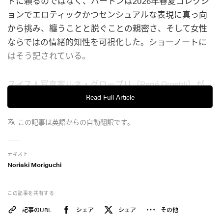
ドに頼るのではなく、バートンは2026年春夏コレクシ
ョンでエロティックかつセンシュアルな表現に真っ向
から挑み、纏うことと脱ぐことの親密さ、そして女性
ならではの情緒的知性を可視化した。ショーノートに
はそう記されている。
スイス人写真家ルネ・グローブリ（René Groebli）が
1954年の新婚旅行中に妻リタ（Rita）を撮影した写真
Read Full Article
に着想を得て、バートンはそのプライベートな瞬間を
この記事は英語からの自動翻訳です。
パワフルでセクシーなコレクションの原動力へと昇華
させた。最も率直な解釈としては、ラップスカートに
合わせ、ブラを主役に据えたルック（胸をしっかりと
テキスト
Noriaki Moriguchi
ホールドする本格的なブラ）だろう。とはいえ、そう
したモチーフのさりげない引用は、コレクションの随
所に散りばめられている。
この記事を共有する
記事のURL
シェア
シェア
その他
端正なテーラリングと明快なカッティングはバレエフ