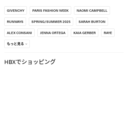
ラットで和らげ、スパゲッティストラップや高めのヘ
GIVENCHY
PARIS FASHION WEEK
NAOMI CAMPBELL
ムラインのドレスは一転してガーリーに。アワードシ
ーズンのレッドカーペットを席巻するのは間違いな
RUNWAYS
SPRING/SUMMER 2025
SARAH BURTON
い。ジャケットの芯地を取り去ることでレイヤーには
ALEX CONSANI
JENNA ORTEGA
KAIA GERBER
RAYE
そぎ落とした軽やかさが生まれ、凛とした自信と落ち
もっと見る
着きが漂う。
そのビジョンを具現化するために、バートンは今もっ
HBXでショッピング
とも引っ張りだこのモデル陣を起用。アレックス・コ
ンサニ（Alex Consani）、モナ・トゥーガード（Mona
Tougaard）、カイア・ガーバー（Kaia Gerber）に、ヴ
ィットリア・チェレッティ（Vittoria Ceretti）やマリア
カルラ・ボスコーノ（Mariacarla Boscono）、そして
OGなスーパーモデルであるエヴァ・ヘルツィゴヴァ
（Eva Herzigová）、リウ・ウェン（Liu Wen）、ナオ
ミ・キャンベル（Naomi Campbell）が加わった。フロ