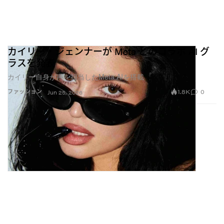
カイリー・ジェンナーが Meta とのコラボ AI グ
ラスを発表
カイリー自身が声を担当したMeta AIを搭載
1.8K
0
ファッション
Jun 25, 2026