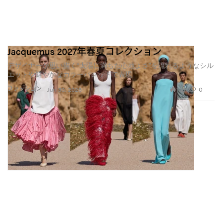
ら、『OnlyFans』のアカウント開設は視野に入れてお
いたほうがいいかもしれない。
とはいえ、これはファッションがよりエロティックに
Jacquemus 2027年春夏コレクション
なるという話ではない。ここで起きているのは、単な
デザイナーが思い描く“太陽に満ちた心地よさ”を流れるようなシル
る挑発以上に興味深い変化だ。審査基準が見えないモ
エットや鮮やかなカラーパレットで表現
デレーションによって“何が良し”とされるかを決める既
1.2K
0
ファッション
Jun 30, 2026
存のプラットフォームから距離を取り、コンテクスト
やストーリーテリング、そして親密なオーディエンス
との関係性を、自分たちでコントロールできる場所へ
とデザイナーたちは移動しつつあるのだ。