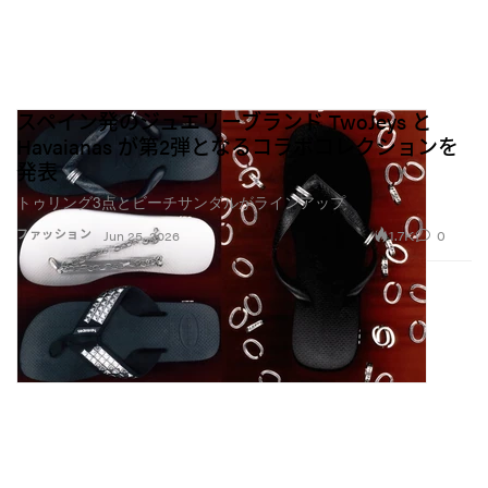
スペイン発のジュエリーブランド TwoJeys と
Havaianas が第2弾となるコラボコレクションを
発表
トゥリング3点とビーチサンダルがラインアップ
1.7K
0
ファッション
Jun 25, 2026