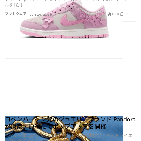
ルを採用
1.6K
0
フットウエア
Jun 24, 2026
コペンハーゲン発のジュエリーブランド Pandora
が東京・原宿にてポップアップを開催
イベント限定のオリジナルプリントシール機やタッチ＆トライエ
リアなど様々なコンテンツが登場