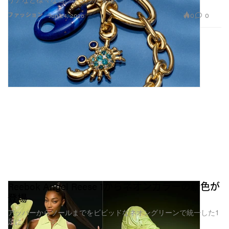
0
0
ファッション
Jun 24, 2026
Reebok Angel Reese 1からネオンカラーの新色が
登場
アッパーからソールまでをビビッドなネオングリーンで統一した1
足に