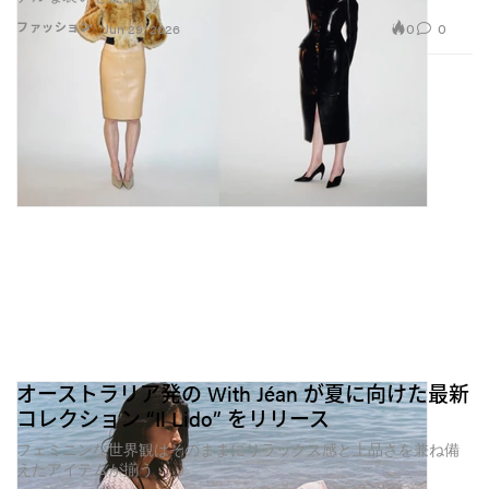
ネルを運営し、デザイナーは『Patreon（パトレオ
0
0
ファッション
Jun 29, 2026
ン）』風のメンバーシップを試している。“OFTV”も、
SNSというより、ファッションが自分たちのルールで
存在できるストリーミングサービスに近い。かつて
は“バズること”がゴールだったが、今は“どうアクセス
させるか”のほうが重要になりつつあるのかもしれな
い。
デザイナーたちは、もはや注目を集めることだけを追
いかけてはいない。エンゲージメント指標に平板化さ
れたり、広告主向けに薄められたりせずに、クリエイ
ティブな意図がそのまま存在できる環境を求めてい
る。これからのオンライン・ファッションは、全員が
オーストラリア発の With Jéan が夏に向けた最新
同じ巨大フィードを共有する世界ではないのかもしれ
コレクション “Il Lido” をリリース
ない。
フェミニンな世界観はそのままにリラックス感と上品さを兼ね備
えたアイテムが揃う
むしろ、そこに集うことを自ら選んだオーディエンス