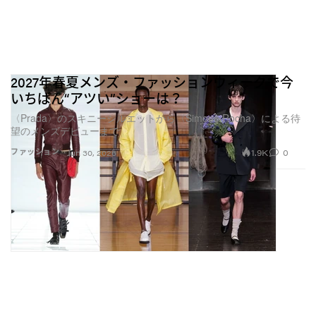
デザイナーたちはこれまでも、予算、素材不足、生産
遅延、サステナビリティといった制約のなかで工夫を
重ねてきた。そこに今、意外な新しい制約として浮上
しているのがソーシャルメディアのモデレーション
だ。“コレクションの見せ方＝マーケティング”だけでな
2027年春夏メンズ・ファッションウィークで今
いちばん“アツい”ショーは？
く、そもそものデザインの段階から、その影響が入り
〈Prada〉のスキニーシルエットから〈Simone Rocha〉による待
込みつつある。
望のメンズデビューまで
デザイナーが装っているのはもはや身体だけではな
1.9K
0
ファッション
Jun 30, 2026
く、アルゴリズムそのものでもある。だからこそ、一
部のブランドはまったく別の場所を探し始めたのかも
しれない。とはいえ、半年で消えそうな『Instagram』
代替アプリの話ではない。ここでの主役は
『
OnlyFans
（オンリーファンズ）』だ。