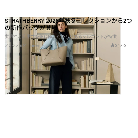
STRATHBERRY 2026年秋冬コレクションから2つ
LGN x OnlyFans shot by Tré Koch
の新作バッグが登場
実用性と汎用性を兼ね備えたゆとりあるシルエットが特徴
たとえば〈Louis-Gabriel Nouchi〉は、今年初めに
『OnlyFans』チャンネルを立ち上げ、そこでしか観ら
0
0
ファッション
Jun 30, 2026
れない映像や舞台裏のドキュメンテーション、ASMR
的なサウンドの実験、アーティストとのコラボレーシ
ョンなどを配信している。またデザイナー本人は、
『Fashion Files』の“OFTV”（OnlyFansの無料ストリー
ミングプラットフォーム）のエピソードにも登場し、
コレクション制作の現場を大胆に公開している。
デザイナーのヌイッチは『Hypebae』に対し、このプ
ラットフォームを選んだ理由について「僕にとって重
要だったのは挑発ではなく“誠実さ”です」と語る。
「ファッションはしばしば身体や親密さ、欲望につい