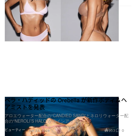
ベラ・ハディッドの Orebella が新作ボディ＆ヘ
アミストを発表
アロエウォーター配合の“CANDIED SAND”とネロリウォーター配
合の“NEROLI’S HALO”がラインアップ
953
0
ビューティー
Jun 23, 2026