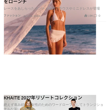
をローンチ
レースをあしらったポンチョ風のブラウスやミニドレスが登場
1.9K
0
ファッション
Jun 29, 2026
『OnlyFans』では、ユーザーはスクロールの途中でた
またまコンテンツに出くわすのではなく、自ら意図し
てそこにたどり着く。サブスクライバーは自分の意思
で参加を選び、クリエイター側はコンテンツのテンポ
や見せ方、アクセス範囲を自分でコントロールでき
る。こうした構造は、いまオンライン全体で起きてい
る、もっと大きな変化の一部でもある。ファッション
メディアはどんどん細分化し、オープンなウェブか
ら、クローズドなエコシステムや、自ら選び取るコミ
ュニティへと軸足を移しつつある。
KHAITE 2027年リゾートコレクション
ライターたちは『Substack（サブスタック）』を立ち
絶えず進み続ける女性のためのワードローブとしてトランジショ
上げ、ブランドは『Discord（ディスコード）』チャン
ナルな装いを提案