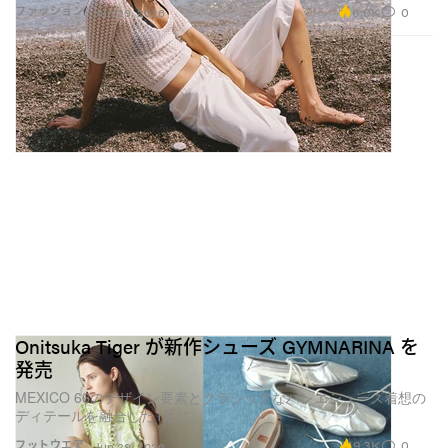
に向けて、デザイナーがダイレクトに語りかける、小
6.0K
0
ファッション
Jun 29, 2026
さく自律した世界がいくつも並列するようになるだろ
う。そう考えると、「なぜファッションがOnlyFansに
参入するのか」というより、「そもそもメインストリ
ームなインターネットは、クリエイティビティにはク
リーンすぎる場所になってしまったのではないか」と
いう問いのほうが、今の時代にはしっくり来るのかも
しれない。
Onitsuka Tiger が新作シューズ GYMNARINA を
発売
MEXICO 66のデザイン要素とクラシックなバレエシューズ着想の
ディテールを融合した1足に
9.3K
0
フットウエア
Jun 29, 2026