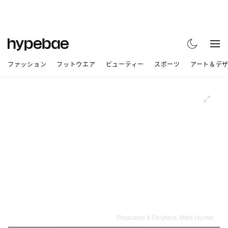
ファッション
フットウエア
ビューティー
スポーツ
アート＆デ
Pleausres X Onlyfans, Mark Hunter