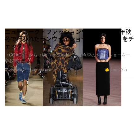
ニューヨーク・ファッションウィーク 2026年秋
冬で行われたランウェイショーのハイライトをチ
ェック
〈COACH〉から〈Collina Strada〉まで今季のベストショーを一
挙お届け
3.8K
0
ファッション
Feb 16, 2026