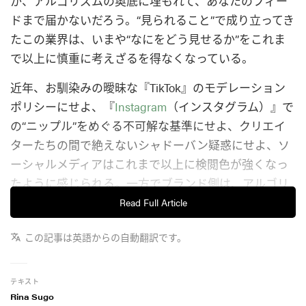
か、アルゴリズムの奥底に埋もれて、あなたのフィー
ドまで届かないだろう。“見られること”で成り立ってき
たこの業界は、いまや“なにをどう見せるか”をこれま
で以上に慎重に考えざるを得なくなっている。
近年、お馴染みの曖昧な『TikTok』のモデレーション
ポリシーにせよ、『
Instagram
（インスタグラム）』で
の“ニップル”をめぐる不可解な基準にせよ、クリエイ
ターたちの間で絶えないシャドーバン疑惑にせよ、ソ
ーシャルメディアはこれまで以上に検閲色が強くなっ
たように感じられる。一方でブランド側は、アルゴリ
ズムを攻略するプロになりつつあるが、そこでふと浮
Read Full Article
かぶ疑問がある──彼らはすでに“アルゴリズム前提”で
この記事は英語からの自動翻訳です。
デザインまでも変え始めているのでは？ 今は“アルゴ
リズミック・モデスティ”（アルゴリズムにあわせた慎
ましさ）の時代となりつつあるようだ。
テキスト
Rina Sugo