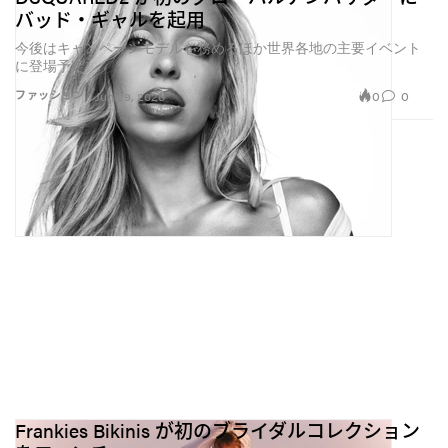
バッド・ギャルを起用
ンドがよりキュレートされた、没入感のある、エディ
今後はキャンペーンモデルを務めるほか世界各地の主要イベント
トリアルな関係をオーディエンスと築ける“補完的な
に登場予定
場”になっていくと思います」と語る。「僕にとって大
0
0
ファッション
Jun 29, 2026
事なのは、検閲から逃げることではなく、クリエイテ
ィブの可能性を広げることです」。これは必ずしも、
ファッションの“ポルノ化”を意味しない。むしろ、ア
ルゴリズムが決める“趣味嗜好”から距離を取るため
の“脱プラットフォーム化”と言えるだろう。
Frankies Bikinis が初のブライダルコレクション