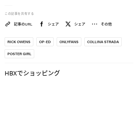
少しディストピア的に聞こえるかもしれないが、話は
単純。デザイナー自身が保守的になったからファッシ
この記事を共有する
ョンが大人しくなっているわけではない。むしろ適切
記事のURL
シェア
シェア
その他
かどうか、広告主向きか、大衆にとって安全かどうか
といった、機械が読み取れる基準（しかも一部の関係
RICK OWENS
OP-ED
ONLYFANS
COLLINA STRADA
者が決めた基準）を通して、美意識そのものがふるい
POSTER GIRL
にかけられ始めている。いわば“ファッションの可視性
税”のようなものだ。
HBXでショッピング