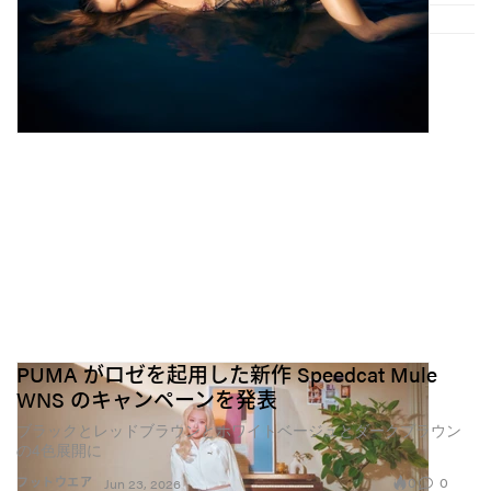
PUMA がロゼを起用した新作 Speedcat Mule
WNS のキャンペーンを発表
ブラックとレッドブラウンとホワイトベージュとダークブラウン
の4色展開に
0
0
フットウエア
Jun 23, 2026