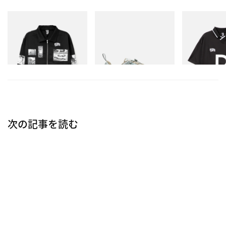
INITIAL
Merrell 1TRL
INITIAL
Billionaire Boys Club X
Merrell 1TRL X Perks And
Billionaire Boy
Initial D Cotton Jacket
Mini Cham Storm GORE-
Initial D Game 
TEX®
今すぐ購入
今すぐ購入
今すぐ購入
次の記事を読む