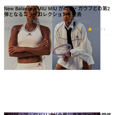
New Balance x MIU MIU がココ・ガウフとの第2
弾となるコラボコレクションを発表
ランジェリーから着想を得た繊細なディテールが特徴
5.7K
1
スポーツ
Jun 24, 2026