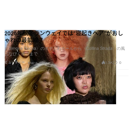
2026年秋冬ランウェイでは“寝起きヘア”がおし
ゃれの最前線？
『OnlyFans』はアダルトコンテンツのイメージが根強
〈Simone Rocha〉のボサふわカールから〈Collina Strada〉の風
く、今もなお多くのカルチャー的な偏見を背負ってい
になびくボブまで
る。にもかかわらず、静かにファッション業界にとっ
1.3K
0
ビューティー
Mar 2, 2026
て最も意外なクリエイティブの遊び場のひとつになり
つつある。
〈
Rick Owens
（リック・オウエンス）〉はなんと、足
元の写真だけをアップするアカウントを開設。一方で
〈
Poster Girl
（ポスターガール）〉はこのプラットフォ
ームとコラボし、クリエイションのプロセスにまつわ
るコンテンツを発信している。この決断について、
〈Poster Girl〉の創業者たちは「OnlyFansなら仲介者