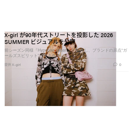
を挟まず、自分たちをどう見せるか、どんなコンテン
ツを出すか、どうマネタイズするかをクリエイター自
身が決められる」と話す。
X-girl が90年代ストリートを投影した 2026
他にも、このプラットフォーム上には〈
Collina
SUMMER ビジュアルを公開
Strada
（コリーナ・ストラーダ）〉〈
LGN Louis
前シーズン同様『Hypebae Japan』が制作し、ブランドの原点“ガ
Gabriel Nouchi
（ルイ ガブリエル ヌイッチ）〉〈
Elena
ールズスピリット”と向き合う
Velez
（エレナ・ヴェレス）〉、ジュエリーデザイナー
0
提供 X-girl
の
ジョニー・ホクストン
（Johnny Hoxton）、そして最
近では〈
PLEASURES
（プレジャーズ）〉などが名を連
ねる。
各ブランドは、このプラットフォームをクリエイティ
ブなエコシステムの一部として活用し、デザインの舞
台裏日記やスタジオへのアクセス、ランウェイ映像か
ら限定コンテンツまで、幅広いコンテンツを共有して
いる。2026年に本気でファッションを追いかけるな