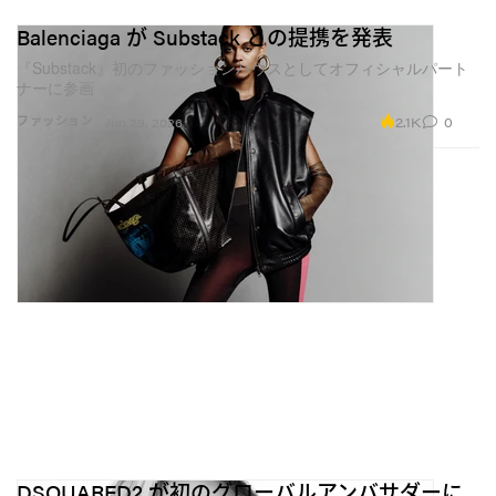
て語るのに、多くのソーシャルプラットフォームはク
Balenciaga が Substack との提携を発表
リエイターに、アルゴリズムやモデレーションポリシ
『Substack』初のファッションハウスとしてオフィシャルパート
ーと絶えず駆け引きすることを強いているのです」。
ナーに参画
2.1K
0
ファッション
Jun 29, 2026
『OnlyFans』とファッションのこれからについて尋ね
ると、ヌイッチは「これはまだ始まりに過ぎないと思
います」と答える。さらに「ラグジュアリーブランド
は今、単にリーチ数を追いかけるのではなく、コミュ
ニティと直接的な関係を築ける場所を求めるようにな
っています。ファッションは“拡声器的な大量発信”では
なく、アクセスや物語性、排他性をどう生み出すかへ
とシフトしているんです」と続ける。
『OnlyFans』は、そんな流れのなかで明らかに独自の
ポジションを築きつつあるようだ。ヌイッチは
「OnlyFansがInstagramやX、その他のプラットフォー
DSQUARED2 が初のグローバルアンバサダーに
ムの代わりになるとは思っていません。むしろ、ブラ