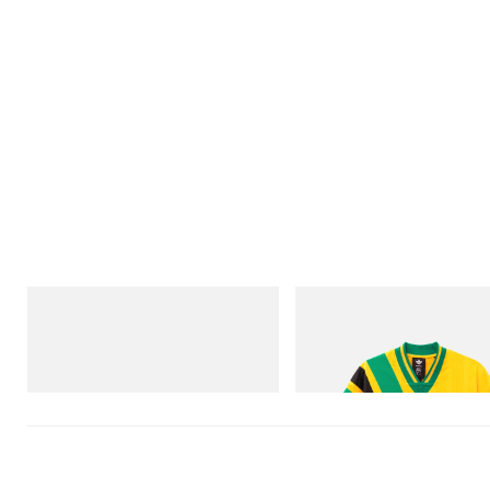
Merrell 1TRL
アディダス オリジナルス
Merrell 1TRL X Perks And Mini Cham
Adidas Originals X Brain Dead 
Storm GORE-TEX®
Football Jersey
今すぐ購入
今すぐ購入