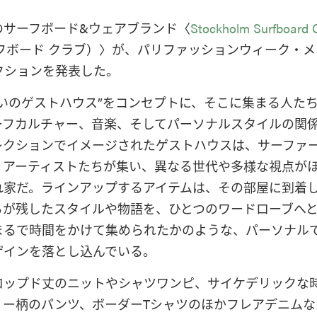
のサーフボード&ウェアブランド〈
Stockholm Surfboard 
フボード クラブ）〉が、パリファッションウィーク・
レクションを発表した。
沿いのゲストハウス”をコンセプトに、そこに集まる人た
ーフカルチャー、音楽、そしてパーソナルスタイルの関
レクションでイメージされたゲストハウスは、サーファ
、アーティストたちが集い、異なる世代や多様な視点が
れ家だ。ラインアップするアイテムは、その部屋に到着
ちが残したスタイルや物語を、ひとつのワードローブへ
まるで時間をかけて集められたかのような、パーソナル
ザインを落とし込んでいる。
ロップド丈のニットやシャツワンピ、サイケデリックな
リー柄のパンツ、ボーダーTシャツのほかフレアデニムな