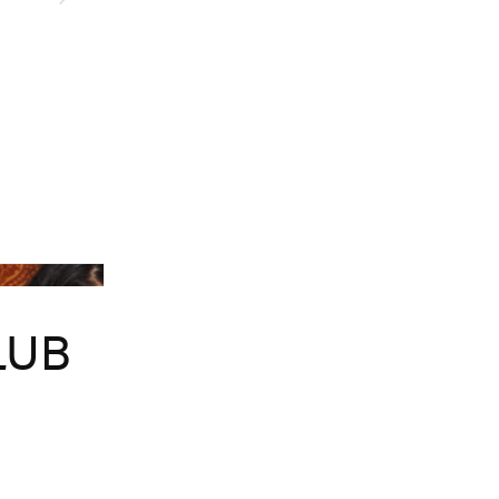
m Surfboard Club
LUB