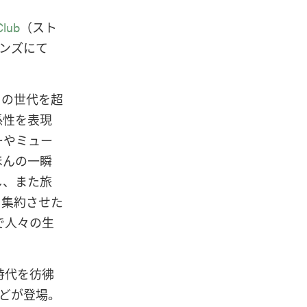
Club
（スト
メンズにて
ちの世代を超
係性を表現
ーやミュー
ほんの一瞬
し、また旅
と集約させた
で人々の生
時代を彷彿
どが登場。