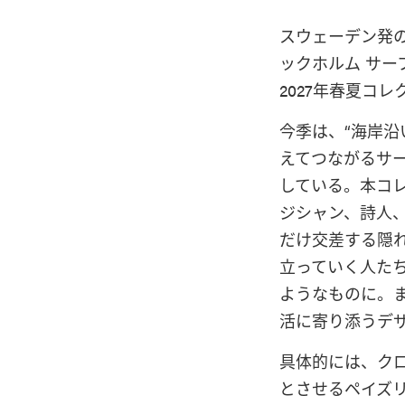
スウェーデン発
ックホルム サー
2027年春夏コ
今季は、“海岸
えてつながるサ
している。本コ
ジシャン、詩人
だけ交差する隠
立っていく人た
ようなものに。
活に寄り添うデ
具体的には、ク
とさせるペイズ