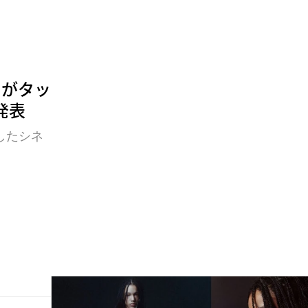
ub がタッ
発表
したシネ