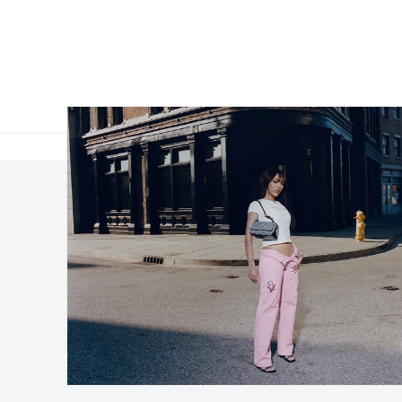
関連サイト
Hypebeastについて
Hypebeast
Hypebeastグループ
Hypemaps
コーポレートニュー
Hypebae
採用情報
HBX
IR情報
広告掲載
Legal関連
お問い合わせ