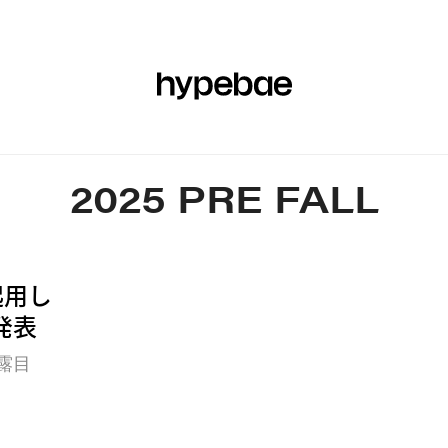
エア
ビューティー
スポーツ
アート＆デザイン
ミュージック
2025 PRE FALL
起用し
発表
露目