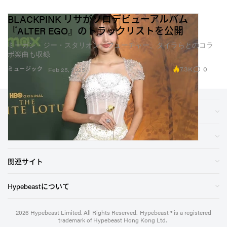
BLACKPINK リサがソロデビューアルバム
『ALTER EGO』のトラックリストを公開
ミーガン・ジー・スタリオン、フューチャー、タイラらとのコラ
ボ楽曲も収録
7.3K
0
ミュージック
Feb 25, 2025
ジャンル別
ストア
関連サイト
Hypebeastについて
2026
Hypebeast Limited
. All Rights Reserved.
Hypebeast ® is a registered
trademark of Hypebeast Hong Kong Ltd.