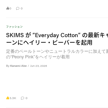
0
0
ファッション
SKIMS が “Everyday Cotton” の最
ーンにヘイリー・ビーバーを起用
定番のペールトーンやニュートラルカラーに加えて
の“Peony Pink”をヘイリーが着用
By
Kanami Abe
/
Jun 23, 2026
3.3K
0