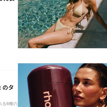
t のタ
れる6種の