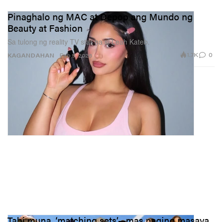
Pinaghalo ng MAC at Depop ang Mundo ng
Beauty at Fashion
Sa tulong ng reality TV star na si Leah Kateb.
1.7K
0
KAGANDAHAN
Feb 9, 2026
Tabi muna, ‘matching sets’—mas naging masaya