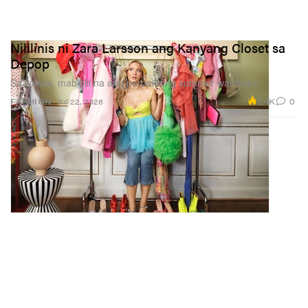
Nililinis ni Zara Larsson ang Kanyang Closet sa
Depop
Sa wakas, mabibili na ang perpektong summer wardrobe.
2.4K
0
FASHION
Jul 22, 2026