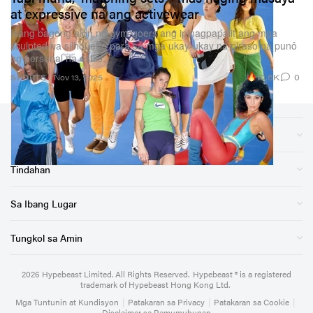
at expressive na ang activewear
Isang bagong alon ng gym-goers ang ipinagpapalit ang mga
sculpted na silhouette para sa mga ukay-ukay na piraso na punô
ng personal na estilo.
10.6K
0
SPORTS
Nov 13, 2025
Mga Seksyon
Tindahan
Sa Ibang Lugar
Tungkol sa Amin
2026
Hypebeast Limited
. All Rights Reserved.
Hypebeast ® is a registered
trademark of Hypebeast Hong Kong Ltd.
Mga Tuntunin at Kundisyon
|
Patakaran sa Privacy
|
Patakaran sa Cookie
|
Disclaimer sa Pamumuhunan