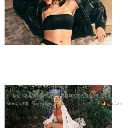
Kat The Label 致敬玛丽莲·梦露生日
以一整套内衣系列，重现这位传奇巨星的不朽风格。
12.1K
0
FASHION 时装
May 5, 2026