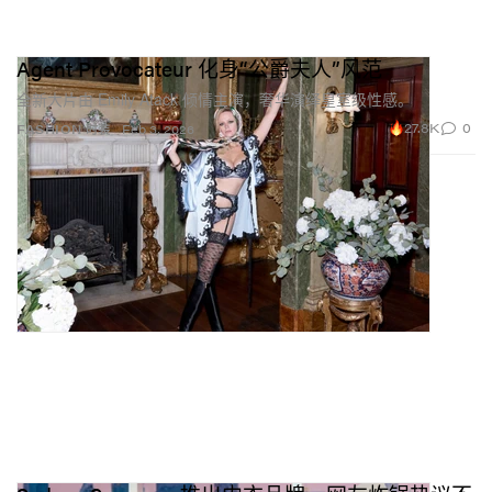
Agent Provocateur 化身“公爵夫人”风范
全新大片由 Emily Atack 倾情主演，奢华演绎皇室级性感。
27.8K
0
FASHION 时装
Feb 3, 2026