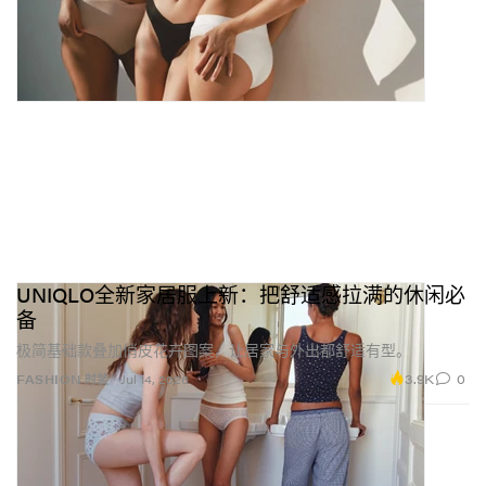
UNIQLO全新家居服上新：把舒适感拉满的休闲必
备
极简基础款叠加俏皮花卉图案，让居家与外出都舒适有型。
3.9K
0
FASHION 时装
Jul 14, 2026