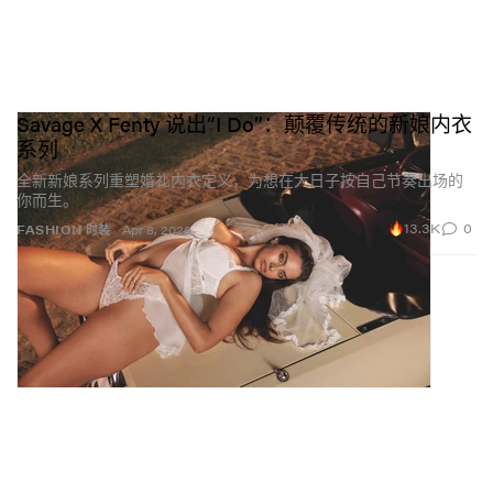
Savage X Fenty 说出“I Do”：颠覆传统的新娘内衣
系列
全新新娘系列重塑婚礼内衣定义，为想在大日子按自己节奏出场的
你而生。
13.3K
0
FASHION 时装
Apr 8, 2026