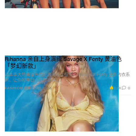
Rihanna 亲自上身演绎 Savage X Fenty 黄油色
「梦幻新款」
以本季大热黄油色搭配浪漫蕾丝细节，Savage X Fenty 全新内衣系
列，让你的每日心情都被点亮。
2.2K
0
FASHION 时装
Jul 3, 2026