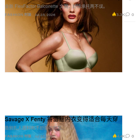
全新 FlexFactor Balconette 文胸，舒适承托两不误。
3.3K
0
FASHION 时装
Jul 23, 2026
Savage X Fenty 将蕾丝内衣变得适合每天穿
告别扎人面料和不舒服的剪裁。
4.4K
0
FASHION 时装
Jul 22, 2026