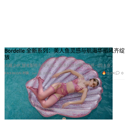
Bordelle 全新系列：美人鱼灵感与航海华丽风齐绽
放
点缀 24K 镀金配件与夜光线，海洋幻想与奢华质感一同上身。
19.6K
0
FASHION 时装
Jun 12, 2026