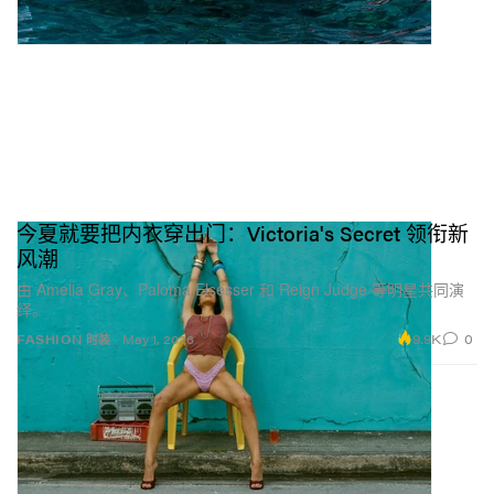
今夏就要把内衣穿出门：Victoria's Secret 领衔新
风潮
由 Amelia Gray、Paloma Elsesser 和 Reign Judge 等明星共同演
绎。
9.9K
0
FASHION 时装
May 1, 2026