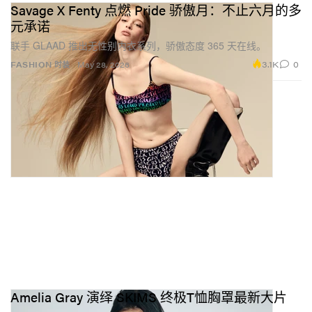
Savage X Fenty 点燃 Pride 骄傲月：不止六月的多
元承诺
联手 GLAAD 推出无性别内衣系列，骄傲态度 365 天在线。
3.1K
0
FASHION 时装
May 28, 2026
Amelia Gray 演绎 SKIMS 终极T恤胸罩最新大片