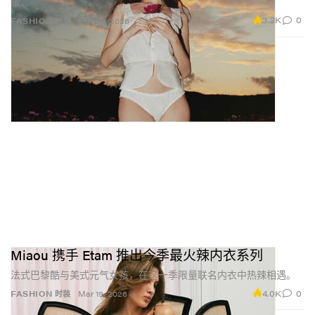
敬。
3.2K
0
FASHION 时装
Mar 26, 2026
Miaou 携手 Etam 推出今季最火辣内衣系列
法式巴黎酷与美式元气女孩，在这一季限量联名内衣中热辣相遇。
4.0K
0
FASHION 时装
Mar 19, 2026