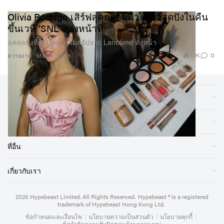
Olivia Rodrigo เสิร์ฟลุคกลามผิวโกลว์สุดปังในคืน
ขึ้นเวที ‘SNL’ สองหน้าที่
ลุคสุดปังที่ครีเอทด้วยเมกอัปจาก Lancôme ทั้งหน้า
1.1K
0
ความงาม
May 4, 2026
หมวดหมู่
ร้านค้า
ที่อื่น
เกี่ยวกับเรา
2026
Hypebeast Limited
. All Rights Reserved.
Hypebeast ® is a registered
trademark of Hypebeast Hong Kong Ltd.
ข้อกำหนดและเงื่อนไข
|
นโยบายความเป็นส่วนตัว
|
นโยบายคุกกี้
|
ข้อจำกัดความรับผิดชอบด้านการลงทุน