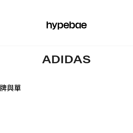
時尚
鞋履
美容
運動
藝術與設計
音樂
文化
商
ADIDAS
門品牌與單