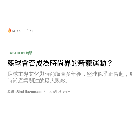
14.3K
0
FASHION 時裝
籃球會否成為時尚界的新寵運動？
足球主導文化與時尚版圖多年後，籃球似乎正冒起，
時尚產業關注的最大勁敵。
編輯 :
Simi Iluyomade
/
2026年7月24日