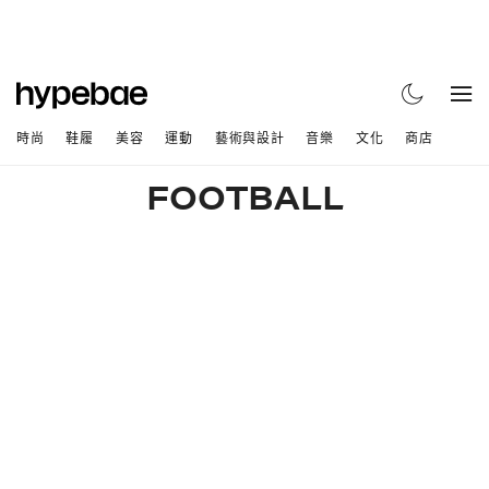
時尚
鞋履
美容
運動
藝術與設計
音樂
文化
商店
FOOTBALL