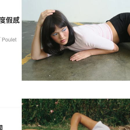
推出度假感
oulet
國