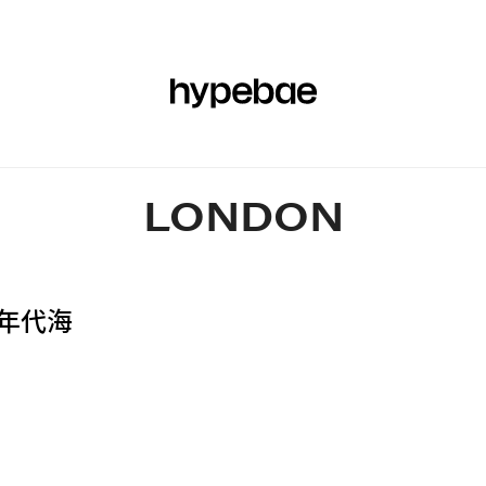
時尚
鞋履
美容
運動
藝術與設計
音樂
文化
商
LONDON
 年代海