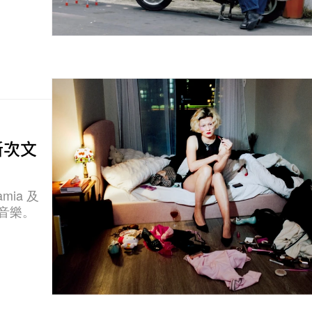
全新次文
mia 及
與音樂。