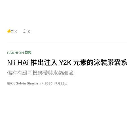
7.1K
0
FASHION 時裝
Nii HAi 推出注入 Y2K 元素的泳裝膠囊
備有有線耳機綁帶與水鑽細節。
編輯 :
Sylvia Shoshan
/
2026年7月22日