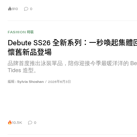
910
0
FASHION 時裝
Debute SS26 全新系列：一秒喚起集
懷舊新品登場
品牌首度推出泳裝單品，陪你迎接今季最暖洋洋的 Bet
Tides 造型。
編輯 :
Sylvia Shoshan
/
2026年6月3日
10.5K
0