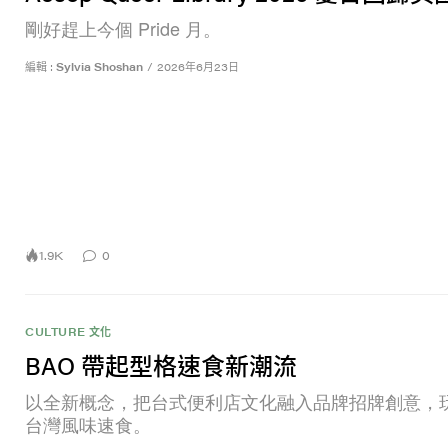
剛好趕上今個 Pride 月。
編輯 :
Sylvia Shoshan
/
2026年6月23日
1.9K
0
CULTURE 文化
BAO 帶起型格速食新潮流
以全新概念，把台式便利店文化融入品牌招牌創意，
台灣風味速食。