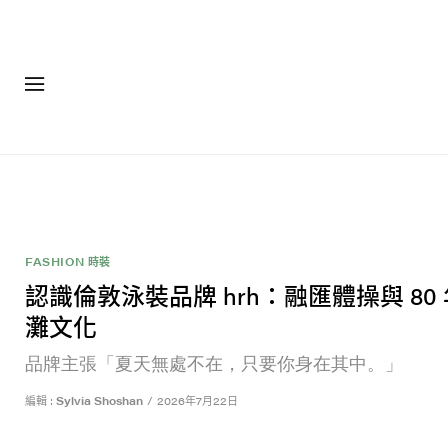
FASHION 時裝
認識倫敦泳裝品牌 hrh：融匯體操與 80
灘文化
品牌主張「夏天無處不在，只要你身在其中。」
編輯 :
Sylvia Shoshan
/
2026年7月22日