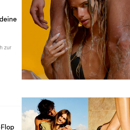
 deine
h zur
-Flop