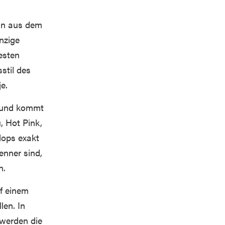
ign aus dem
inzige
esten
stil des
e.
k und kommt
, Hot Pink,
Flops exakt
enner sind,
n.
uf einem
len. In
 werden die