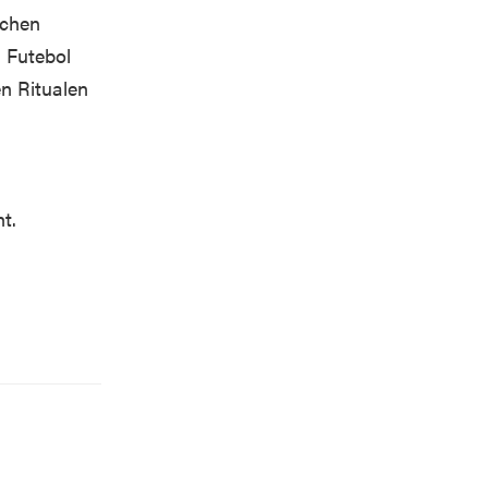
schen
l Futebol
en Ritualen
t.