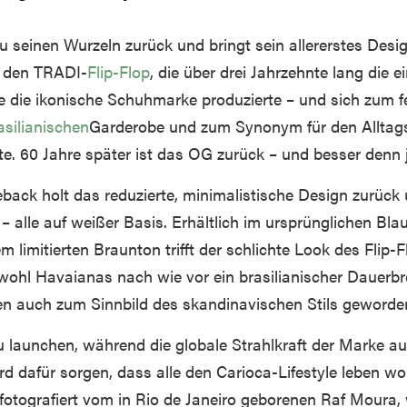
zu seinen Wurzeln zurück und bringt sein allererstes Des
: den TRADI-
Flip-Flop
, die über drei Jahrzehnte lang die e
ie die ikonische Schuhmarke produzierte – und sich zum f
asilianischen
Garderobe und zum Synonym für den Alltags
e. 60 Jahre später ist das OG zurück – und besser denn j
ck holt das reduzierte, minimalistische Design zurüc
 – alle auf weißer Basis. Erhältlich im ursprünglichen Blau
 limitierten Braunton trifft der schlichte Look des Flip-
wohl Havaianas nach wie vor ein brasilianischer Dauerbr
hen auch zum Sinnbild des skandinavischen Stils geworde
u launchen, während die globale Strahlkraft der Marke a
ird dafür sorgen, dass alle den Carioca-Lifestyle leben wol
 fotografiert vom in Rio de Janeiro geborenen Raf Moura,