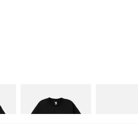
INITIAL
Merrell 1TRL
 Cotton T-
Billionaire Boys Club X Initial D Cotton T-
Merrell 1TRL X Perks An
Shirt 1
Next Gen Moc
Jetzt einkaufen
Jetzt einkaufen