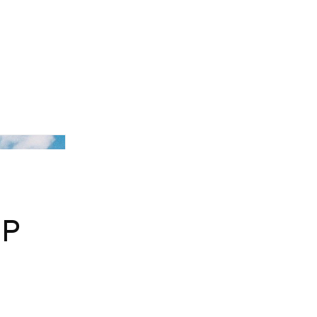
Havaianas
OP