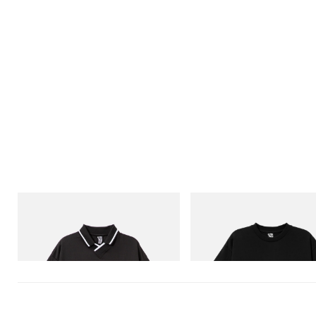
INITIAL
INITIAL
Billionaire Boys Club X Initial D Game
Billionaire Boys Club X Initial D
Shirt
Shirt 3
Jetzt einkaufen
Jetzt einkaufen