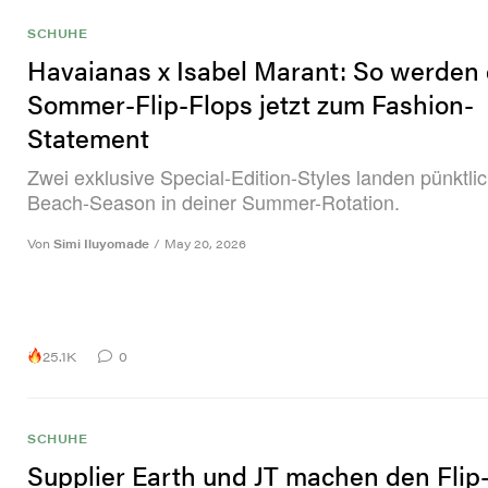
SCHUHE
Havaianas x Isabel Marant: So werden
Sommer-Flip-Flops jetzt zum Fashion-
Statement
Zwei exklusive Special-Edition-Styles landen pünktlic
Beach-Season in deiner Summer-Rotation.
Von
Simi Iluyomade
/
May 20, 2026
25.1K
0
SCHUHE
Supplier Earth und JT machen den Flip