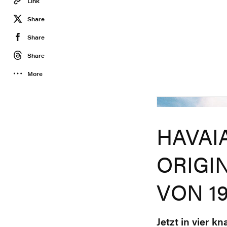
Link
Share
Share
Share
More
Havaianas
HAVAI
ORIGI
VON 1
Jetzt in vier k