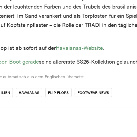
en der leuchtenden Farben und des Trubels des brasiliani
zeniert. Im Sand verankert und als Torpfosten für ein Spie
uf Kopfsteinpflaster – die Rolle der TRADI in den täglich
op ist ab sofort auf der
Havaianas-Website
.
oon Boot gerade
seine allererste SS26-Kollektion gelaunch
de automatisch aus dem Englischen übersetzt.
ILIEN
HAVAIANAS
FLIP FLOPS
FOOTWEAR NEWS