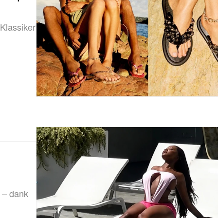
 Klassiker
t – dank