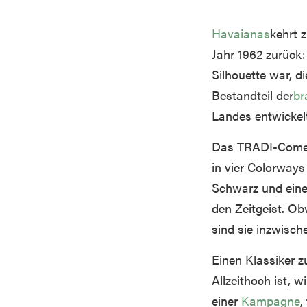
Havaianas
kehrt 
Jahr 1962 zurück
Silhouette war, d
Bestandteil der
br
Landes entwickelt
Das TRADI-Comeba
in vier Colorways
Schwarz und einem
den Zeitgeist. Ob
sind sie inzwisc
Einen Klassiker z
Allzeithoch ist, w
einer
Kampagne
,