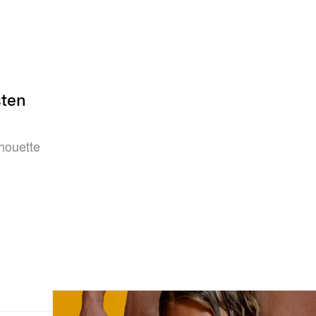
sten
houette