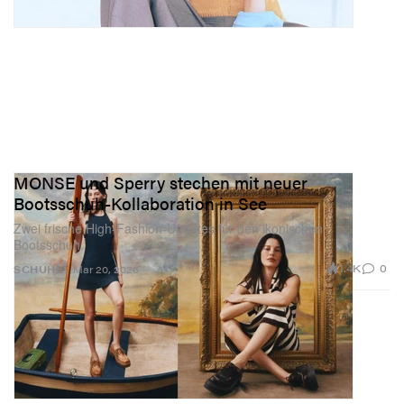
MONSE und Sperry stechen mit neuer
Bootsschuh-Kollaboration in See
Zwei frische High-Fashion-Updates für den ikonischen
Bootsschuh.
1.4K
0
SCHUHE
Mar 20, 2026