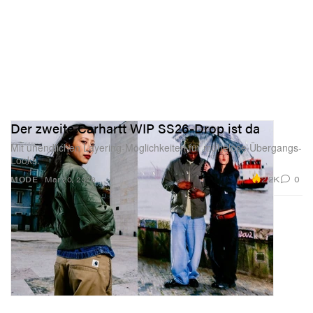
Der zweite Carhartt WIP SS26-Drop ist da
Mit unendlichen Layering-Möglichkeiten für mühelose Übergangs-
Looks.
2.2K
0
MODE
Mar 20, 2026