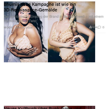
Bhumis neue Kampagne ist wie ein
3D‑Renaissance-Gemälde
Der symbolische Einstieg der Brand in die Schuhwelt – mit einem
mythologischen Twist.
994
0
MODE
Mar 19, 2026
Neues Kultbuch über Punk-Ikone und