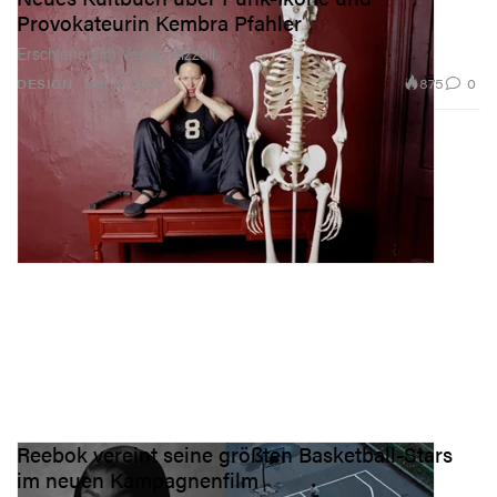
Provokateurin Kembra Pfahler
Erschienen im Verlag Rizzoli.
875
0
DESIGN
Mar 19, 2026
Reebok vereint seine größten Basketball-Stars
im neuen Kampagnenfilm