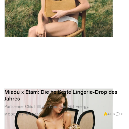
Miaou x Etam: Die heißeste Lingerie-Drop des
Jahres
Parisienne-Chic trifft auf American-Girl-Energy.
4.0K
0
MODE
Mar 19, 2026