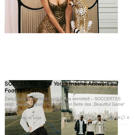
SOCCERTES: New Yorks frische Antwort auf
Football-Fashion
Zwischen Generationen und Styles vermittelt – SOCCERTES
zeigt, wie die Zukunft der stylischen Seite des „Beautiful Game“
aussieht.
1.5K
0
SPORT
Mar 19, 2026