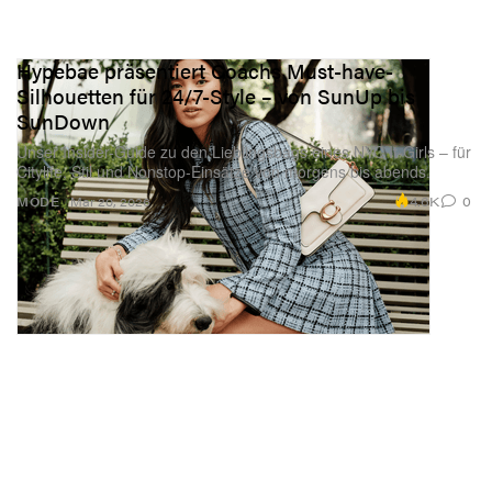
Hypebae präsentiert Coachs Must-have-
Silhouetten für 24/7-Style – von SunUp bis
SunDown
Unser Insider-Guide zu den Lieblingsbags eines NYC It-Girls – für
Citylife, Stil und Nonstop-Einsätze von morgens bis abends.
4.6K
0
MODE
Mar 20, 2026