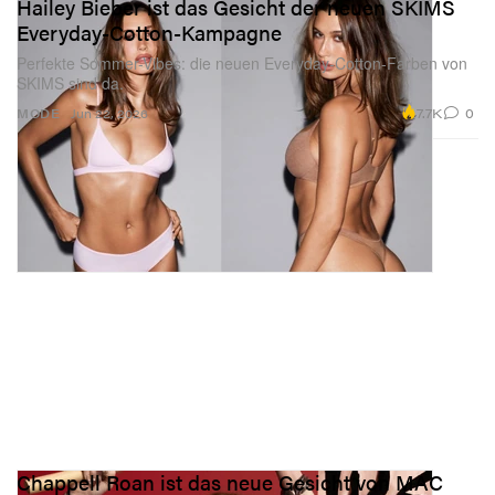
Hailey Bieber ist das Gesicht der neuen SKIMS
Everyday-Cotton-Kampagne
Perfekte Sommer-Vibes: die neuen Everyday-Cotton-Farben von
SKIMS sind da.
7.7K
0
MODE
Jun 22, 2026
Chappell Roan ist das neue Gesicht von MAC