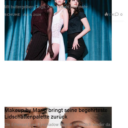
Mit buttergelben Clogs, Kitten Heels und mehr.
1.1K
0
SCHUHE
Apr 8, 2026
Makeup by Mario bringt seine begehrteste
Lidschattenpalette zurück
Die Ethereal Eyes Eyeshadow Palette ist endlich wieder da.