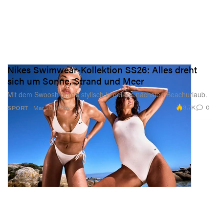
Nikes Swimwear-Kollektion SS26: Alles dreht
sich um Sonne, Strand und Meer
Mit dem Swoosh geht’s stylisch in deinen nächsten Beachurlaub.
3.7K
0
SPORT
Mar 20, 2026