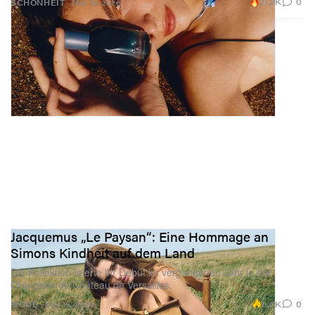
21.2K
0
SCHÖNHEIT
Mar 19, 2026
Jacquemus „Le Paysan“: Eine Hommage an
Simons Kindheit auf dem Land
Die Kollektion feierte ihr Debüt im vergangenen Jahr in der
Orangerie du Château de Versailles.
3.6K
0
MODE
Mar 19, 2026