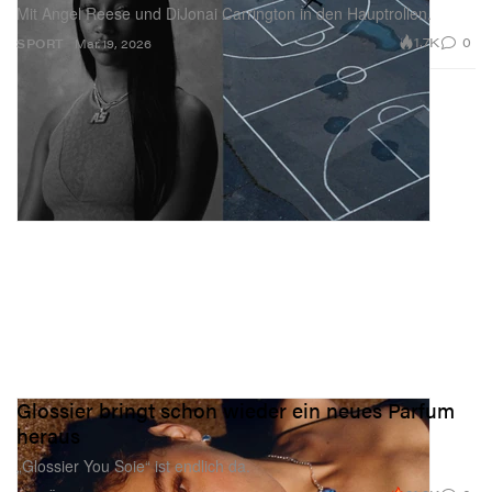
Mit Angel Reese und DiJonai Carrington in den Hauptrollen.
1.7K
0
SPORT
Mar 19, 2026
Glossier bringt schon wieder ein neues Parfum
heraus
„Glossier You Soie“ ist endlich da.