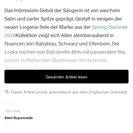
Das Intimissimi-Debüt der Sängerin ist von weichem
Satin und zarter Spitze geprägt. Gestylt in einigen der
neuen Lingerie-Teile der Marke aus der
Spring/Summer
2026
Kollektion zeigt sich Allen atemberaubend in
Nuancen von Babyblau, Schwarz und Elfenbein. Die
Looks reichen von Balconette-BHs mit passendem Slip
bis hin zu fließenden Slipdresses mit dezenten,
überkreuzten Spitzendetails.
Gesamten Artikel lesen
In einer Pressemitteilung teilte Allen ihre Freude über
die Zusammenarbeit mit der Marke: „Ich war schon
Dieser Artikel wurde automatisch aus dem Englischen übersetzt.
immer verliebt in Italien und in die italienische Hingabe
an Eleganz und Stil. Intimissimi ist nicht nur ein Label,
TEXT VON
es ist ein fester Bestandteil der italienischen Mode, und
Simi Iluyomade
ich war begeistert, als ich gefragt wurde, ob ich
Markenbotschafterin werden möchte. Jedes Teil wird