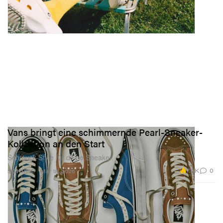
Vans bringt eine schimmernde Pearl-Sneaker-
Kollektion an den Start
Schmuck-Style für deine Sneaker.
7.6K
0
SCHUHE
Mar 18, 2026