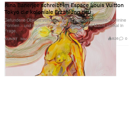
Rina Banerjee schreibt im Espace Louis Vuitton
Tokyo die koloniale Erzählung neu
Gefundene Objekte verwandeln sich in anderewel­tliche, feminine
Formen – und stellen Geschichte, Identität und Macht radikal in
Frage.
826
0
KUNST
Mar 19, 2026