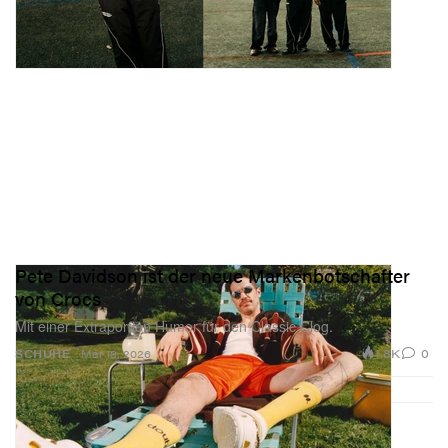
Pete Davidson ist der neue Markenbotschafter
von Crocs
Mit einer Extraportion Humor für den Classic Clog.
1.8K
0
SCHUHE
Mar 18, 2026