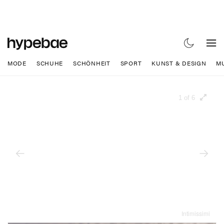
MODE
SCHUHE
SCHÖNHEIT
SPORT
KUNST & DESIGN
M
1 of 6
Intimissimi