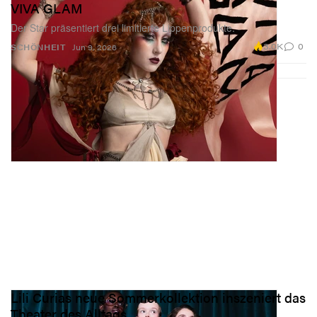
VIVA GLAM
Der Star präsentiert drei limitierte Lippenprodukte.
3.0K
0
SCHÖNHEIT
Jun 9, 2026
Lili Curias neue Sommerkollektion inszeniert das
Theater des Alltags