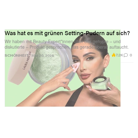
Was hat es mit grünen Setting-Pudern auf sich?
Wir haben mit Beauty-Expert*innen über das gehypte – und
diskutierte – Produkt gesprochen, das gerade überall auftaucht.
7.2K
0
SCHÖNHEIT
Mar 20, 2026