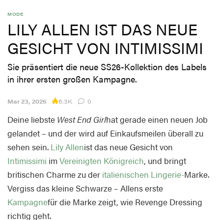
MODE
LILY ALLEN IST DAS NEUE
GESICHT VON INTIMISSIMI
Sie präsentiert die neue SS26-Kollektion des Labels
in ihrer ersten großen Kampagne.
6.3K
Mar 23, 2026
0
Deine liebste
West End Girl
hat gerade einen neuen Job
gelandet – und der wird auf Einkaufsmeilen überall zu
sehen sein.
Lily Allen
ist das neue Gesicht von
Intimissimi
im
Vereinigten Königreich
, und bringt
britischen Charme zu der
italienischen
Lingerie-
Marke.
Vergiss das kleine Schwarze – Allens erste
Kampagne
für die Marke zeigt, wie Revenge Dressing
richtig geht.