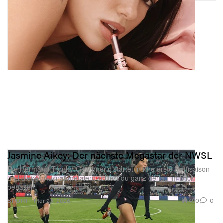
Jasmine Aikey: Der nächste Megastar der NWSL
Die Hermann-Trophy-Gewinnerin startet in ihre erste Profisaison –
und dieses Ausnahmetalent solltest du ganz genau im Blick
behalten.
490
0
SPORT
Mar 23, 2026