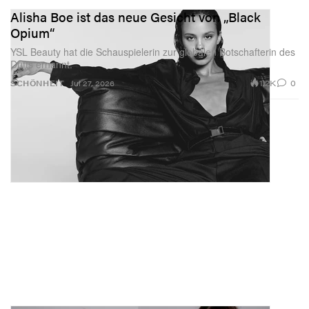
Alisha Boe ist das neue Gesicht von „Black
Opium“
YSL Beauty hat die Schauspielerin zur globalen Botschafterin des
Dufts ernannt.
1.2K
0
SCHÖNHEIT
Jul 27, 2026