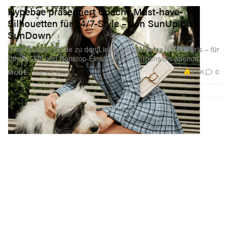
Hypebae präsentiert Coachs Must-have-
Silhouetten für 24/7-Style – von SunUp bis
SunDown
Unser Insider-Guide zu den Lieblingsbags eines NYC It-Girls – für
Citylife, Stil und Nonstop-Einsätze von morgens bis abends.
4.6K
0
MODE
Mar 20, 2026