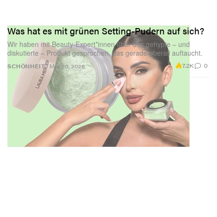
Was hat es mit grünen Setting-Pudern auf sich?
Wir haben mit Beauty-Expert*innen über das gehypte – und
diskutierte – Produkt gesprochen, das gerade überall auftaucht.
7.2K
0
SCHÖNHEIT
Mar 20, 2026