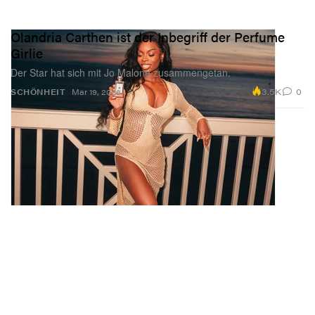
Olandria Carthen ist der Inbegriff der Perfume
Girlie
Der Star hat sich mit Jo Malone zusammengetan.
3.5K
0
SCHÖNHEIT
Mar 19, 2026