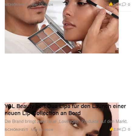
3.5K
0
SCHÖNHEIT
Mar 23, 2026
YSL Beauty holt Dua Lipa für den Launch einer
neuen Lip-Collection an Bord
Die Brand bringt zwei neue „Lovenude“-Produkte auf den Markt.
2.9K
0
SCHÖNHEIT
Mar 23, 2026