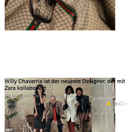
Willy Chavarria ist der neueste Designer, der mit
Zara kollaboriert
Die neue „VATISIMO“-Kollektion ist da.
5.9K
1
MODE
Mar 23, 2026