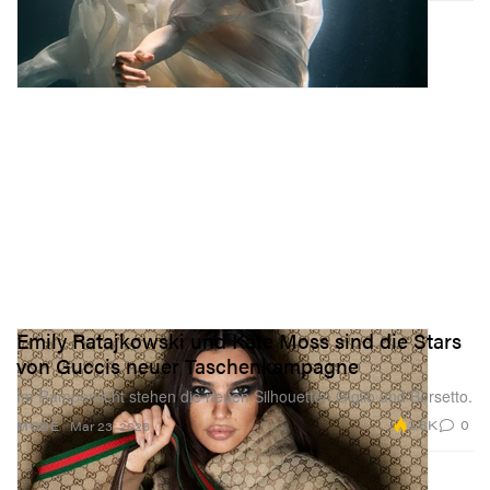
Emily Ratajkowski und Kate Moss sind die Stars
von Guccis neuer Taschenkampagne
Im Rampenlicht stehen die neuen Silhouetten Giglio und Borsetto.
2.8K
0
MODE
Mar 23, 2026