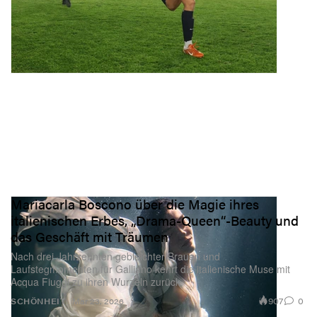
Mariacarla Boscono über die Magie ihres
italienischen Erbes, „Drama-Queen“-Beauty und
das Geschäft mit Träumen
Nach drei Jahrzehnten gebleichter Brauen und
Laufstegmomenten für Galliano kehrt die italienische Muse mit
Acqua Fiuggi zu ihren Wurzeln zurück.
907
0
SCHÖNHEIT
Mar 23, 2026