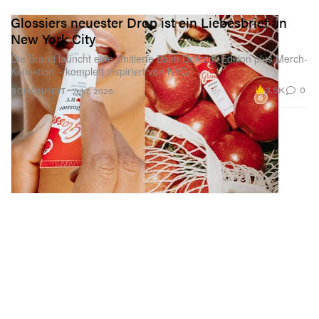
Glossiers neuester Drop ist ein Liebesbrief an
New York City
Die Brand launcht eine limitierte Balm Dotcom-Edition plus Merch-
Kollektion – komplett inspiriert von NYC.
3.5K
0
SCHÖNHEIT
Jul 7, 2026