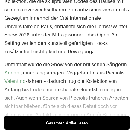
Kollektion, die die skulpturalen Codes des Hauses mit
seinem unverwechselbaren Romantizismus verschmolz.
Gezeigt im Innenhof der Cité Internationale
Universitaire de Paris, entfaltete sich die Herbst/Winter-
Show 2026 unter der Mittagssonne – das Open-Air-
Setting verlieh den kunstvoll gefertigten Looks
zusätzliche Leichtigkeit und Bewegung.
Untermalt wurde die Show von der britischen Sängerin
Anohni
, einer langjährigen Weggefährtin aus Picciolis
Valentino
-Jahren – dadurch trug die Kollektion von
Anfang bis Ende eine emotionale Grundstimmung in
sich. Auch wenn Spuren von Picciolis früheren Arbeiten
sichtbar blieben, fühlte sich dieses Debüt doch vor
allem wie der Auftakt zu einer neuen Ära für Balenciaga
an.
Gesamten Artikel lesen