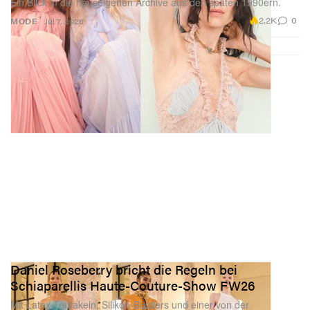
Ein Blick in die hauseigenen Archive aus den späten 1990ern.
2.2K
0
MODE
Jul 7, 2026
Daniel Roseberry bricht die Regeln bei
Schiaparellis Haute-Couture-Show FW26
Mit Latex-Tentakeln, Silikon-Bustiers und einer von der