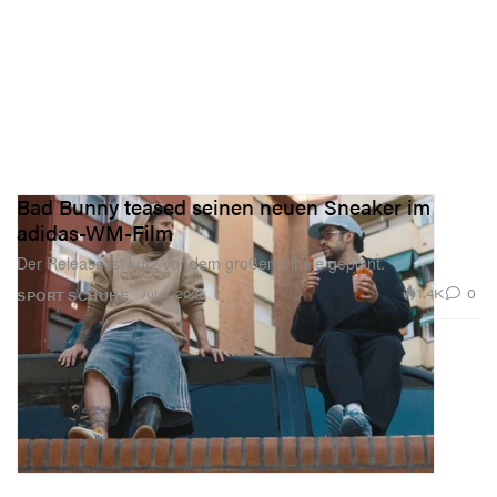
Bad Bunny teased seinen neuen Sneaker im
adidas-WM-Film
Der Release ist kurz vor dem großen Finale geplant.
1.4K
0
Jul 8, 2026
SPORT
SCHUHE