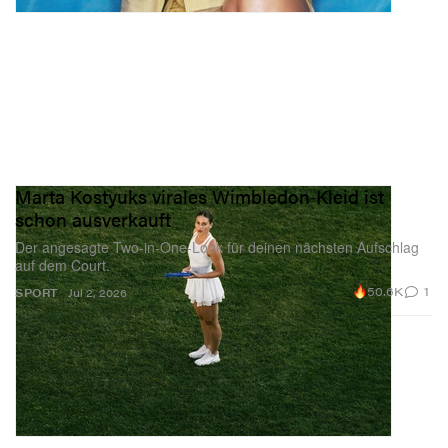
Marta Kostyuks virales Wimbledon‑Kleid ist
schon ausverkauft
Der angesagte Two‑in‑One‑Look für deinen nächsten Aufschlag
auf dem Court.
50.6K
1
SPORT
Jul 2, 2026