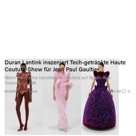
Duran Lantink inszeniert Tech-getränkte Haute
Couture-Show für Jean Paul Gaultier
Wenn historische französische Opulenz auf Space-Age-
Technologie trifft.
1.5K
0
MODE
Jul 9, 2026