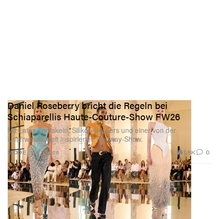
Daniel Roseberry bricht die Regeln bei
Schiaparellis Haute-Couture-Show FW26
Mit Latex-Tentakeln, Silikon-Bustiers und einer von der
Unterwasserwelt inspirierten Runway-Show.
1.8K
0
MODE
Jul 7, 2026