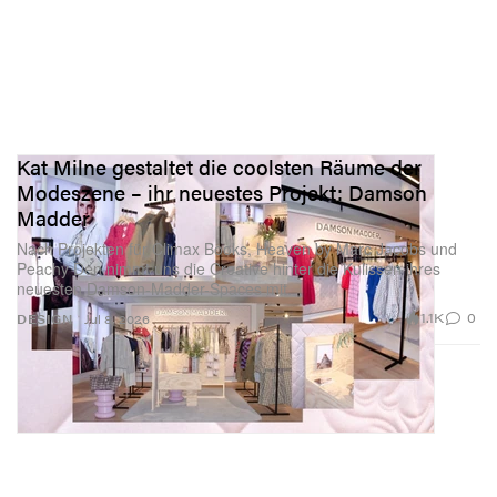
Kat Milne gestaltet die coolsten Räume der
Modeszene – ihr neuestes Projekt: Damson
Madder
Nach Projekten für Climax Books, Heaven by Marc Jacobs und
Peachy Den nimmt uns die Creative hinter die Kulissen ihres
neuesten Damson‑Madder-Spaces mit.
1.1K
0
DESIGN
Jul 8, 2026