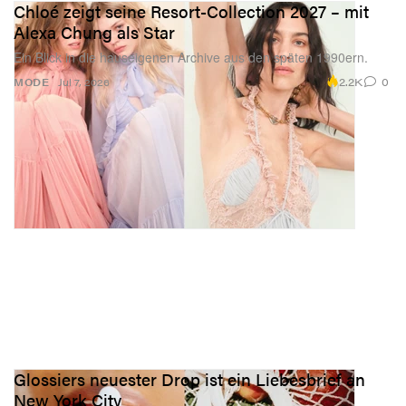
Chloé zeigt seine Resort-Collection 2027 – mit
Alexa Chung als Star
Ein Blick in die hauseigenen Archive aus den späten 1990ern.
2.2K
0
MODE
Jul 7, 2026
Glossiers neuester Drop ist ein Liebesbrief an
New York City