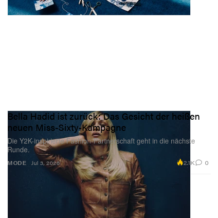
Bella Hadid ist zurück: Das Gesicht der heißen
neuen Miss-Sixty-Kampagne
Die Y2K-inspirierte Fashion-Partnerschaft geht in die nächste
Runde.
2.1K
0
MODE
Jul 3, 2026