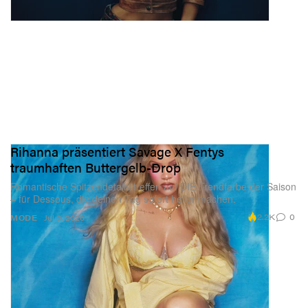
Rihanna präsentiert Savage X Fentys
traumhaften Buttergelb-Drop
Romantische Spitzendetails treffen auf DIE Trendfarbe der Saison
– für Dessous, die deinen Tag sofort heller machen.
2.2K
0
MODE
Jul 3, 2026