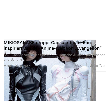
MIKIOSAKABE droppt Capsule-Kollektion
inspiriert von der Anime-Welt von „Evangelion“
Sci-Fi-Action verwandelt in eine futuristische Auswahl an Taschen
und Schuhen.
1.1K
0
MODE
Jul 8, 2026