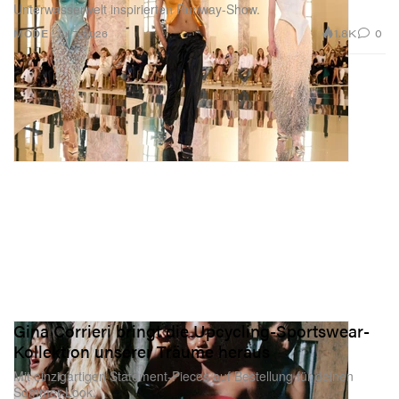
Unterwasserwelt inspirierten Runway-Show.
1.8K
0
MODE
Jul 7, 2026
Gina Corrieri bringt die Upcycling-Sportswear-
Kollektion unserer Träume heraus
Mit einzigartigen Statement-Pieces auf Bestellung für deinen
Sommer-Look.