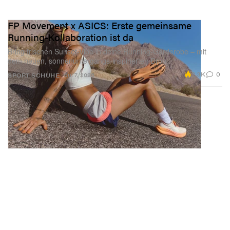
FP Movement x ASICS: Erste gemeinsame
Running-Kollaboration ist da
Bring frischen Sunset-Vibe in deine Running-Garderobe – mit
dem neuen, sonnenuntergangs-inspirierten Drop.
2.3K
0
Jul 7, 2026
SPORT
SCHUHE