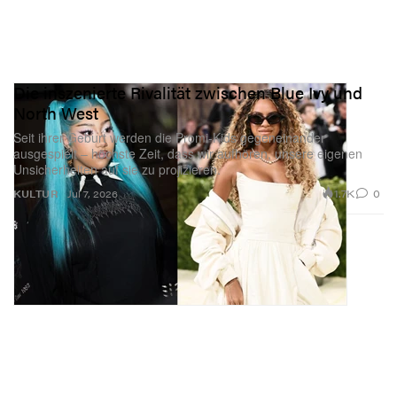
Die inszenierte Rivalität zwischen Blue Ivy und
North West
Seit ihrer Geburt werden die Promi-Kids gegeneinander
ausgespielt – höchste Zeit, dass wir aufhören, unsere eigenen
Unsicherheiten auf sie zu projizieren.
1.7K
0
KULTUR
Jul 7, 2026