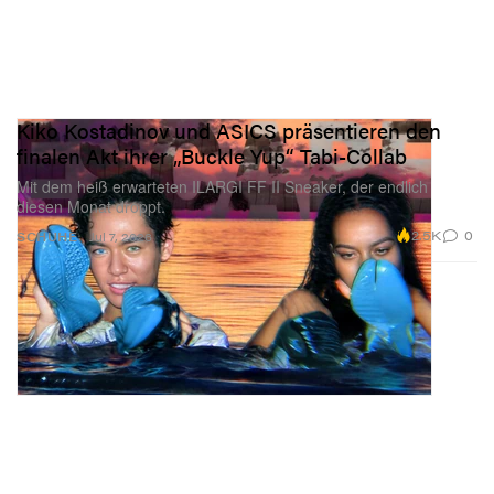
Kiko Kostadinov und ASICS präsentieren den
finalen Akt ihrer „Buckle Yup“ Tabi-Collab
Mit dem heiß erwarteten ILARGI FF II Sneaker, der endlich
diesen Monat droppt.
2.5K
0
SCHUHE
Jul 7, 2026