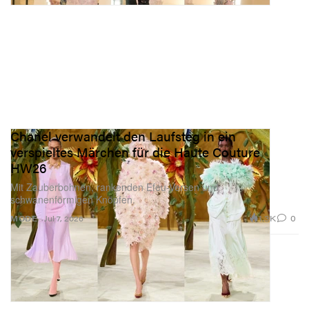
Chanel verwandelt den Laufsteg in ein
verspieltes Märchen für die Haute Couture
HW26
Mit Zauberbohnen, rankenden Efeu-Versen und
schwanenförmigen Knöpfen.
1.3K
0
MODE
Jul 7, 2026