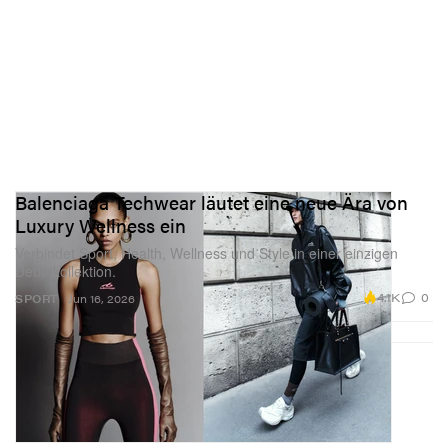
Balenciaga Techwear läutet eine neue Ära von
Luxury Wellness ein
Verbindet Sport, Health, Wellness und Style in einer einzigen
Debütkollektion.
4.1K
0
SPORT
Jun 16, 2026