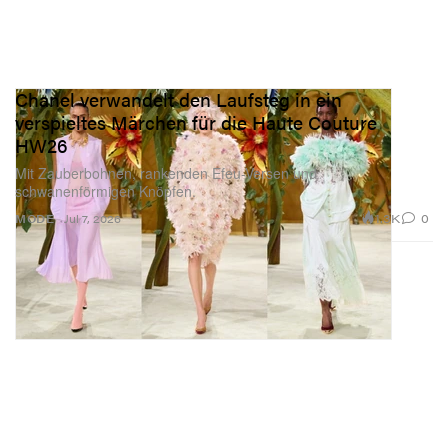
Chanel verwandelt den Laufsteg in ein
verspieltes Märchen für die Haute Couture
HW26
Mit Zauberbohnen, rankenden Efeu-Versen und
schwanenförmigen Knöpfen.
1.3K
0
MODE
Jul 7, 2026