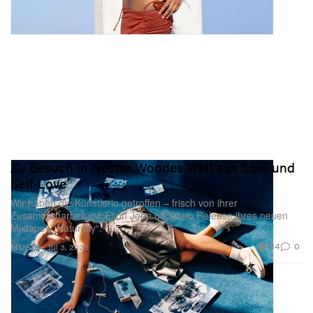
Zu Besuch in Nectar Woodes Welt aus Soul und
Self‑Love
Wir haben die Künstlerin getroffen – frisch von ihrer
Zusammenarbeit mit Elton John und dem Release ihres neuen
Mixtapes „Naturally“.
714
0
MUSIK
Jul 3, 2026