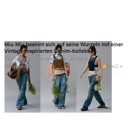
Miu Miu besinnt sich auf seine Wurzeln mit einer
Vintage-inspirierten Denim-Kollektion
Eine Hommage an die späten 90er, als alles begann.
3.6K
0
MODE
Jul 8, 2026