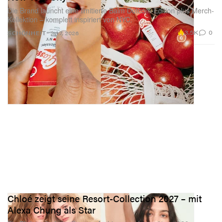
Die Brand launcht eine limitierte Balm Dotcom-Edition plus Merch-
Kollektion – komplett inspiriert von NYC.
3.5K
0
SCHÖNHEIT
Jul 7, 2026
Chloé zeigt seine Resort-Collection 2027 – mit
Alexa Chung als Star