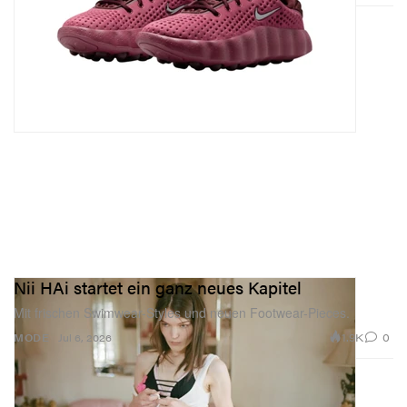
Nii HAi startet ein ganz neues Kapitel
Mit frischen Swimwear-Styles und neuen Footwear-Pieces.
1.9K
0
MODE
Jul 6, 2026