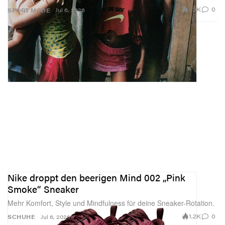
1.3K
0
Jul 6, 2026
SPORT
MODE
Nike droppt den beerigen Mind 002 „Pink
Smoke“ Sneaker
Mehr Komfort, Style und Mindfulness für deine Sneaker-Rotation.
1.2K
0
SCHUHE
Jul 6, 2026