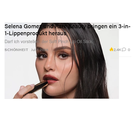
Selena Gomez und Rare Beauty bringen ein 3-in-
1-Lippenprodukt heraus
Darf ich vorstellen: der Soft Pinch Lip Oil Stick.
2.4K
0
SCHÖNHEIT
Jul 7, 2026