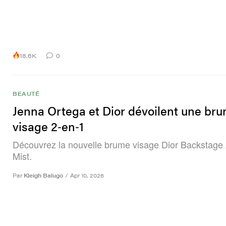
18.6K
0
BEAUTÉ
Jenna Ortega et Dior dévoilent une br
visage 2‑en‑1
Découvrez la nouvelle brume visage Dior Backstage 
Mist.
Par
Kleigh Balugo
/
Apr 10, 2026