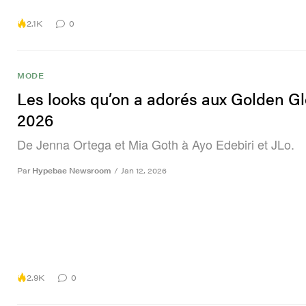
2.1K
0
MODE
Les looks qu’on a adorés aux Golden G
2026
De Jenna Ortega et Mia Goth à Ayo Edebiri et JLo.
Par
Hypebae Newsroom
/
Jan 12, 2026
2.9K
0