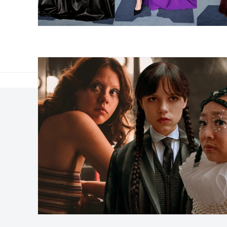
Ailleurs
À propos de nous
Hypebeast
Groupe Hypebeast
Hypemaps
Salle de presse
Hypebae
Opportunités de carr
HBX
Investisseur
Publicité
Mentions légales
Nous contacter