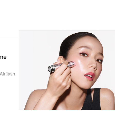
ume
Airflash