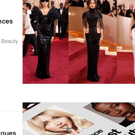
nces
a Beauty
rques