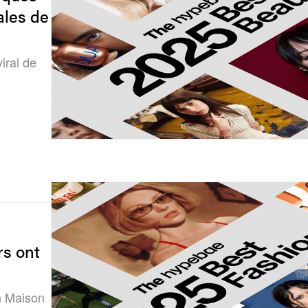
ales de
iral de
rs ont
n Maison