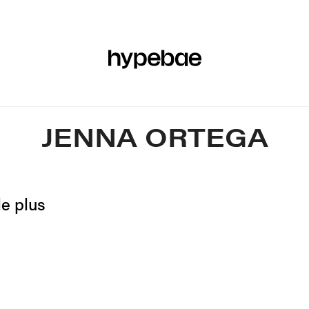
RES
BEAUTÉ
SPORTS
ART & DESIGN
MUSIQUE
C
JENNA ORTEGA
le plus