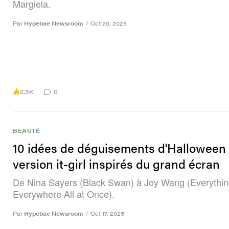
Margiela.
Par
Hypebae Newsroom
/
Oct 20, 2025
2.5K
0
BEAUTÉ
10 idées de déguisements d'Halloween
version it-girl inspirés du grand écran
De Nina Sayers (Black Swan) à Joy Wang (Everythi
Everywhere All at Once).
Par
Hypebae Newsroom
/
Oct 17, 2025