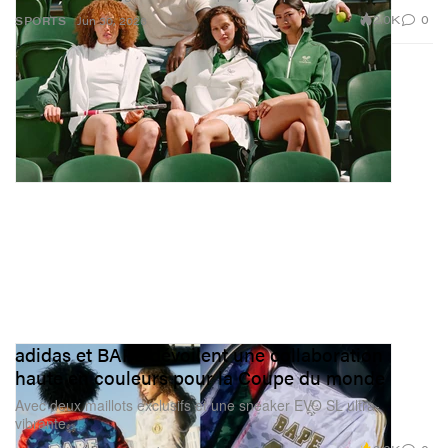
2.0K
0
SPORTS
Jun 30, 2026
adidas et BAPE dévoilent une collaboration
haute en couleurs pour la Coupe du monde
Avec deux maillots exclusifs et une sneaker EVO SL ultra-
vibrante.