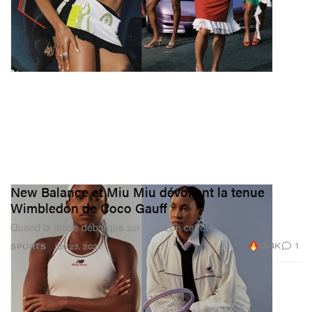
New Balance et Miu Miu dévoilent la tenue
Wimbledon de Coco Gauff
Quand la mode débarque sur le gazon cet été.
13.4K
1
SPORTS
Jun 23, 2026