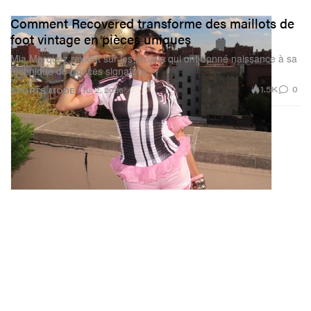
Comment Recovered transforme des maillots de
foot vintage en pièces uniques
Mia Marquez revient sur les projets qui ont donné naissance à sa
technique de fronces signature.
1.5K
0
Jul 2, 2026
SPORTS
MODE