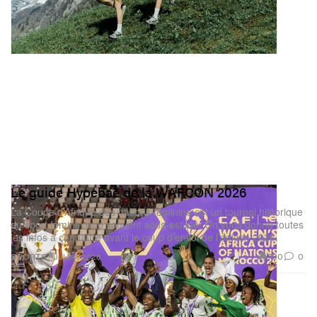
Le guide Hypebae de la WAFCON 2026
La Coupe d’Afrique des nations féminine est un tournoi historique
du sport féminin trop souvent sous-estimé. On vous donne toutes
les infos à connaître avant le coup d’envoi de l’édition 2026.
700
0
SPORTS
Jul 24, 2026