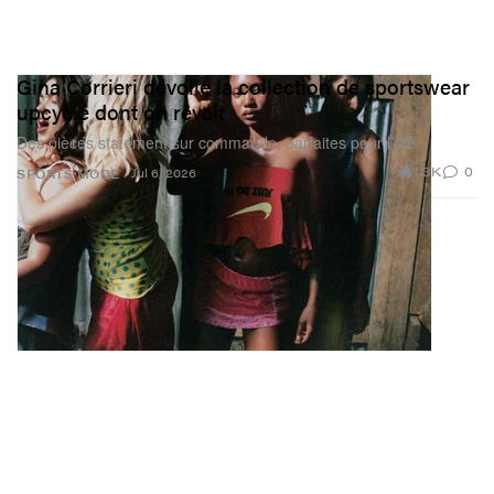
Gina Corrieri dévoile la collection de sportswear
upcyclé dont on rêvait
Des pièces statement sur commande, parfaites pour l’été.
1.3K
0
Jul 6, 2026
SPORTS
MODE