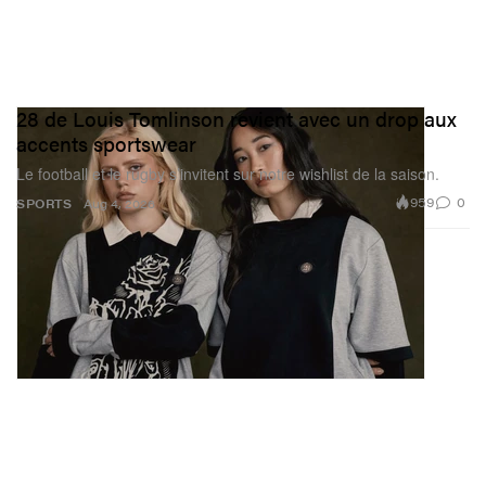
28 de Louis Tomlinson revient avec un drop aux
accents sportswear
Le football et le rugby s’invitent sur notre wishlist de la saison.
959
0
SPORTS
Aug 4, 2026