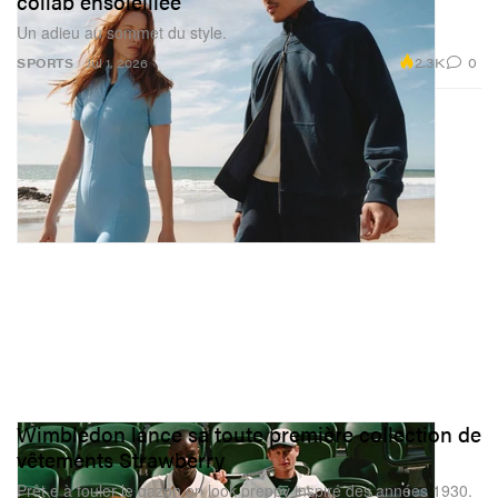
collab ensoleillée
Un adieu au sommet du style.
2.3K
0
SPORTS
Jul 1, 2026
Wimbledon lance sa toute première collection de
vêtements Strawberry
Prêt·e à fouler le gazon en look preppy inspiré des années 1930.