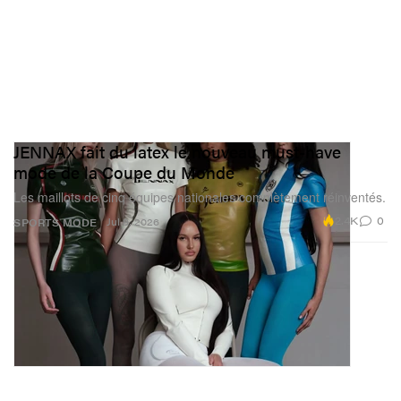
JENNAX fait du latex le nouveau must-have
mode de la Coupe du Monde
Les maillots de cinq équipes nationales complètement réinventés.
2.4K
0
Jul 8, 2026
SPORTS
MODE