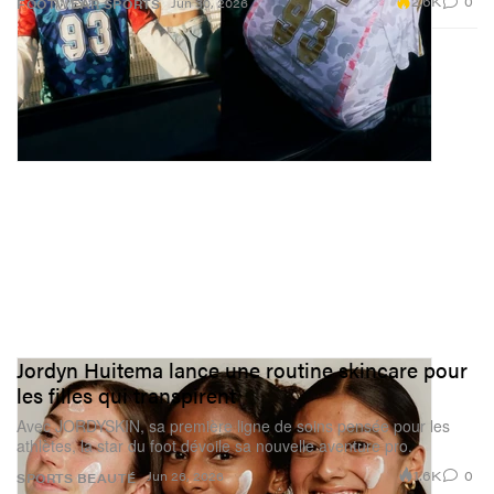
2.6K
0
Jun 30, 2026
FOOTWEAR
SPORTS
Jordyn Huitema lance une routine skincare pour
les filles qui transpirent
Avec JORDYSKIN, sa première ligne de soins pensée pour les
athlètes, la star du foot dévoile sa nouvelle aventure pro.
1.6K
0
Jun 26, 2026
SPORTS
BEAUTÉ