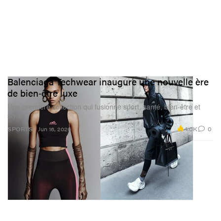
Balenciaga Techwear inaugure une nouvelle ère
de bien‑être luxe
Une première collection qui fusionne sport, santé, bien‑être et
style.
4.0K
0
SPORTS
Jun 16, 2026