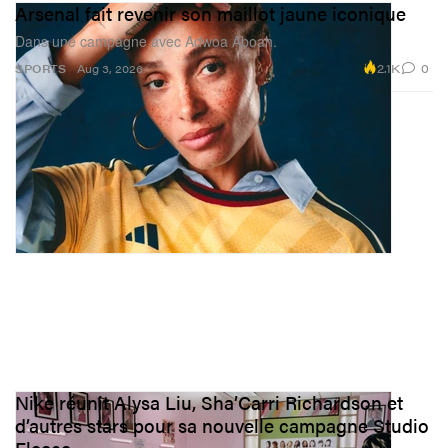
Arsenal fait revenir son maillot jaune iconique
Dans une campagne avec Adwoa Aboah.
2.1K
0
SPORTS
Aug 3, 2026
Nike réunit Alysa Liu, Sha’Carri Richardson et
d’autres stars pour sa nouvelle campagne Studio