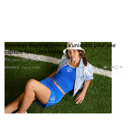
American Eagle et Umbro s’unissent pour une
capsule foot ultra stylée
Pile pour l’été de la Coupe du monde.
1.9K
0
SPORTS
Jun 9, 2026