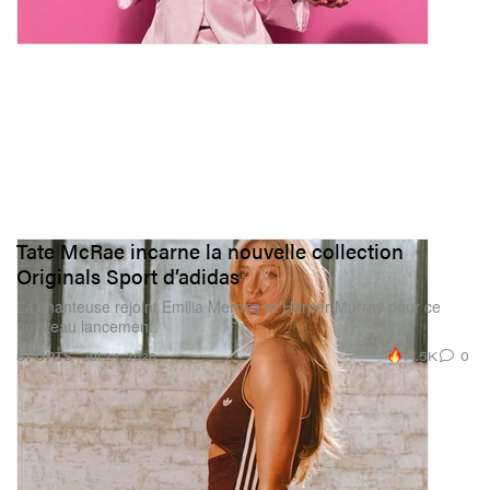
Tate McRae incarne la nouvelle collection
Originals Sport d’adidas
La chanteuse rejoint Emilia Mernes et Harper Murray pour ce
nouveau lancement.
14.5K
0
SPORTS
Jul 24, 2026