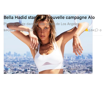
Bella Hadid star de la nouvelle campagne Alo
Photographiée dans sa ville natale de Los Angeles.
2.6K
0
SPORTS
Aug 4, 2026