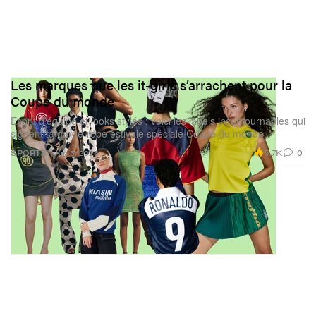
Les marques que les it-girls s’arrachent pour la
Coupe du monde
Esprit d’équipe et looks stylés : voici les labels incontournables qui
signent ta garde‑robe estivale spéciale Coupe du monde.
5.7K
0
SPORTS
Jun 5, 2026