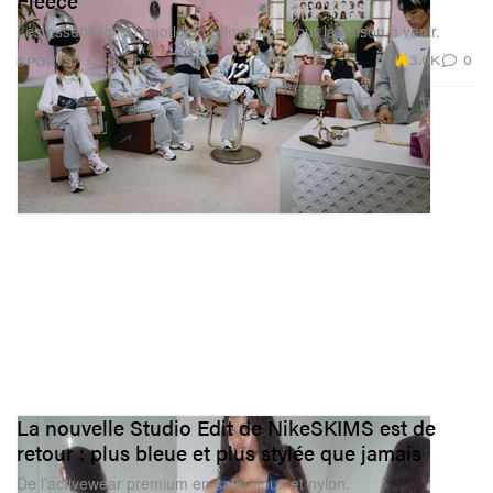
Fleece
Les essentiels du quotidien réinventés pour la saison à venir.
3.0K
0
SPORTS
Jul 30, 2026
La nouvelle Studio Edit de NikeSKIMS est de
retour : plus bleue et plus stylée que jamais
De l’activewear premium en satin doux et nylon.