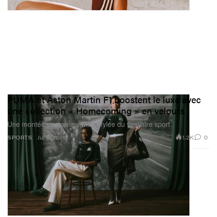
PUMA et Aston Martin F1 boostent le luxe avec
une collection « Homecoming » en velours
Une montée en gamme ultra stylée du vestiaire sport.
1.2K
0
SPORTS
Jul 8, 2026