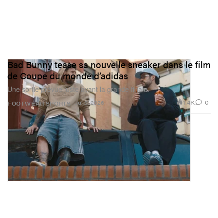
Bad Bunny tease sa nouvelle sneaker dans le film
de Coupe du monde d’adidas
Une sortie prévue juste avant la grande finale.
1.4K
0
Jul 8, 2026
FOOTWEAR
SPORTS