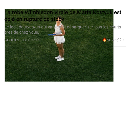
La robe Wimbledon virale de Marta Kostyuk est
déjà en rupture de stock
Le look deux-en-un qui va bientôt débarquer sur tous les courts
près de chez vous.
50.4K
1
SPORTS
Jul 2, 2026