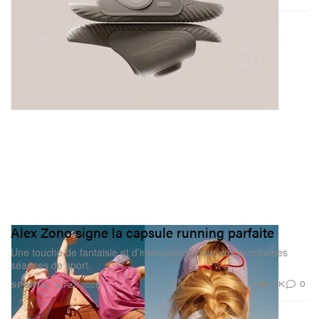
Alex Zono signe la capsule running parfaite
Une touche de fantaisie et d’insouciance pour vos prochaines
séances de sport.
1.0K
0
SPORTS
Jul 27, 2026