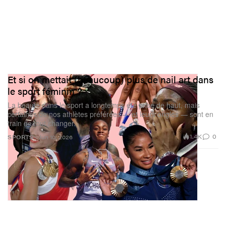
Et si on mettait (beaucoup) plus de nail art dans
le sport féminin ?
La beauté dans le sport a longtemps été prise de haut, mais
certaines de nos athlètes préférées — et leurs ongles — sont en
train de tout changer.
1.4K
0
SPORTS
Jun 10, 2026