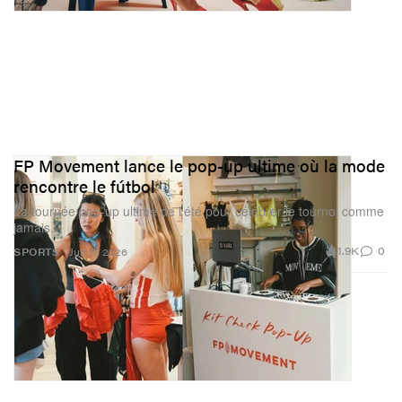
FP Movement lance le pop-up ultime où la mode
rencontre le fútbol
La tournée pop-up ultime de l’été pour célébrer le tournoi comme
jamais.
1.9K
0
SPORTS
Jun 17, 2026