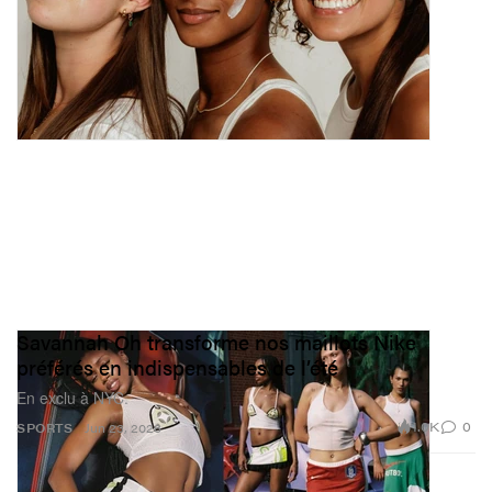
Savannah Oh transforme nos maillots Nike
préférés en indispensables de l’été
En exclu à NYC.
1.0K
0
SPORTS
Jun 23, 2026