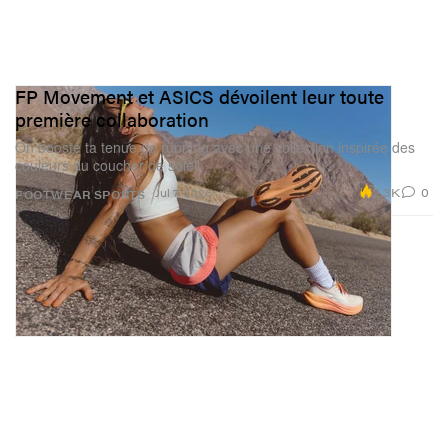
FP Movement et ASICS dévoilent leur toute
première collaboration
On booste ta tenue de running avec une collection inspirée des
couleurs du coucher de soleil.
2.3K
0
Jul 7, 2026
FOOTWEAR
SPORTS