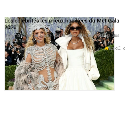
Les célébrités les mieux habillées du Met Gala
2026
D’Emma Chamberlain à Rihanna, découvrez les looks les plus
stylés du tapis rouge.
8.3K
0
MODE
May 5, 2026