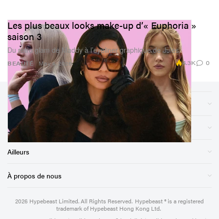
Les plus beaux looks make-up d’« Euphoria »
saison 3
Du rétro glam de Maddy à l’eyeliner graphique de Jules.
4.3K
0
BEAUTÉ
May 4, 2026
Sections
Magasin
Ailleurs
À propos de nous
2026
Hypebeast Limited
. All Rights Reserved.
Hypebeast ® is a registered
trademark of Hypebeast Hong Kong Ltd.