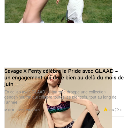
Savage X Fenty célèbre la Pride avec GLAAD –
un engagement qui dure bien au‑delà du mois de
juin
En collab avec GLAAD, la marque droppe une collection
gender‑neutral qui célèbre toutes les identités, tout au long de
l’année.
3.1K
0
MODE
May 28, 2026