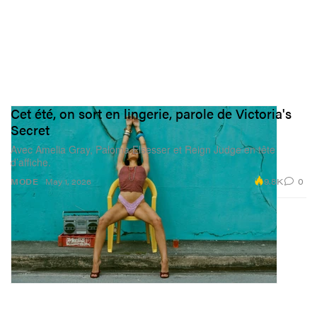
Cet été, on sort en lingerie, parole de Victoria's
Secret
Avec Amelia Gray, Paloma Elsesser et Reign Judge en tête
d’affiche.
9.8K
0
MODE
May 1, 2026