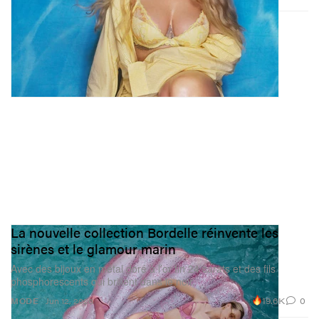
La nouvelle collection Bordelle réinvente les
sirènes et le glamour marin
Avec des bijoux en métal doré à l’or fin 24 carats et des fils
phosphorescents qui brillent dans le noir.
19.6K
0
MODE
Jun 12, 2026