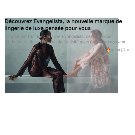
Découvrez Evangelista, la nouvelle marque de
lingerie de luxe pensée pour vous
Fondée par l’actrice Christine Evangelista, cette marque
fabriquée en Italie réinvente la féminité avec un regard nouveau.
10.6K
0
MODE
10 Hrs ago