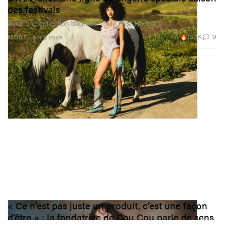
des festivals
Avec une collection baptisée « My First Rodeo ».
15.1K
0
MODE
Apr 1, 2026
« Ce n’est pas juste un produit, c’est une façon
d’être » : la fondatrice de Cou Cou parle de sens