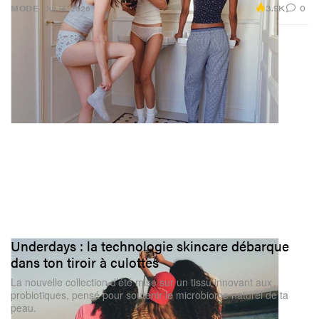
3.9K
0
MODE
Jul 14, 2026
Underdays : la technologie skincare débarque
dans ton tiroir à culottes
La nouvelle collection d’été mise sur un tissu innovant aux
probiotiques, pensé pour soutenir le microbiome naturel de ta
peau.