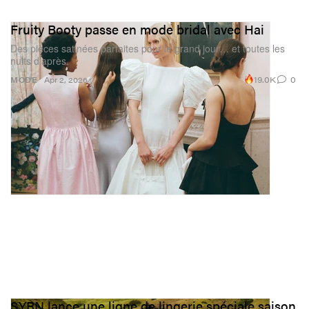
Fruity Booty passe en mode bridal avec Hai
Des pièces satinées parfaites pour le grand jour… et toutes les
nuits d’après.
19.0K
0
MODE
Apr 2, 2026
SYRN lance une ligne de lingerie spéciale saison