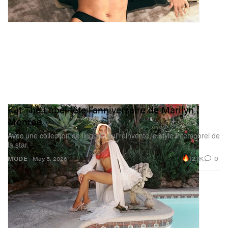
Kat The Label fête l’anniversaire de Marilyn
Monroe
Avec une collection de lingerie qui réinvente le style intemporel de
la star.
12.1K
0
MODE
May 5, 2026