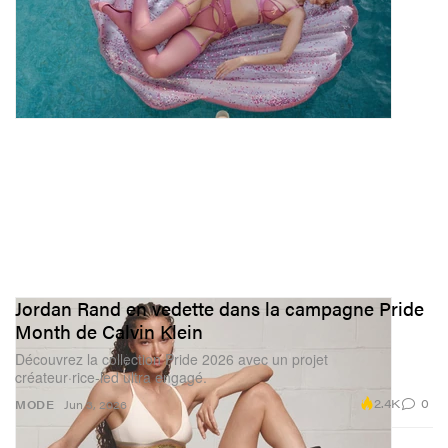
Jordan Rand en vedette dans la campagne Pride
Month de Calvin Klein
Découvrez la collection Pride 2026 avec un projet
créateur·rice‑led ultra engagé.
2.4K
0
MODE
Jun 3, 2026