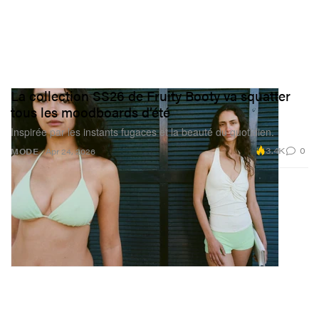
La collection SS26 de Fruity Booty va squatter
tous les moodboards d’été
Inspirée par les instants fugaces et la beauté du quotidien.
3.4K
0
MODE
Apr 24, 2026