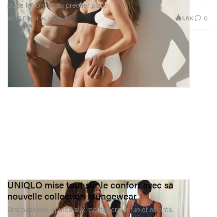
place le confort au premier plan.
1.6K
0
MODE
Jul 15, 2026
UNIQLO mise tout sur le confort avec sa
nouvelle collection loungewear
Des basiques épurés aux motifs floraux fun et colorés.