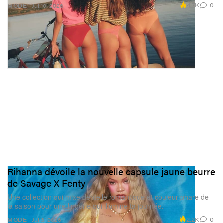
4.7K
0
MODE
Jul 10, 2026
Rihanna dévoile la nouvelle capsule jaune beurre
de Savage X Fenty
Une collection qui mixe dentelle romantique et couleur phare de
la saison pour une lingerie qui illumine ta journée.
2.2K
0
MODE
Jul 3, 2026