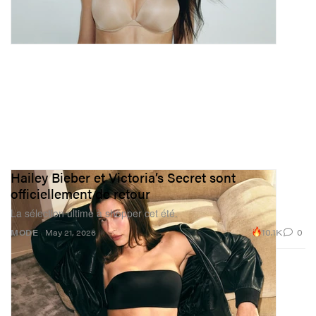
Hailey Bieber et Victoria’s Secret sont
officiellement de retour
La sélection ultime à shopper cet été.
10.1K
0
MODE
May 21, 2026