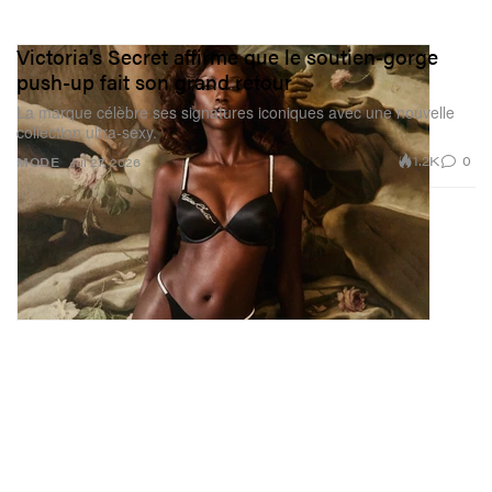
Victoria’s Secret affirme que le soutien-gorge
push-up fait son grand retour
La marque célèbre ses signatures iconiques avec une nouvelle
collection ultra-sexy.
1.2K
0
MODE
Jul 27, 2026