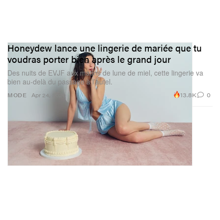
Honeydew lance une lingerie de mariée que tu
voudras porter bien après le grand jour
Des nuits de EVJF aux matins de lune de miel, cette lingerie va
bien au‑delà du passage à l’autel.
13.8K
0
MODE
Apr 24, 2026