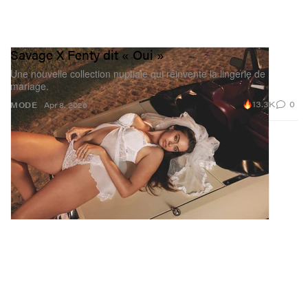
Savage X Fenty dit « Oui »
Une nouvelle collection nuptiale qui réinvente la lingerie de
mariage.
13.3K
0
MODE
Apr 8, 2026