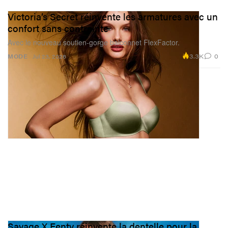
Victoria’s Secret réinvente les armatures avec un
confort sans contrainte
Avec le nouveau soutien-gorge balconnet FlexFactor.
3.3K
0
MODE
Jul 23, 2026
Savage X Fenty réinvente la dentelle pour la