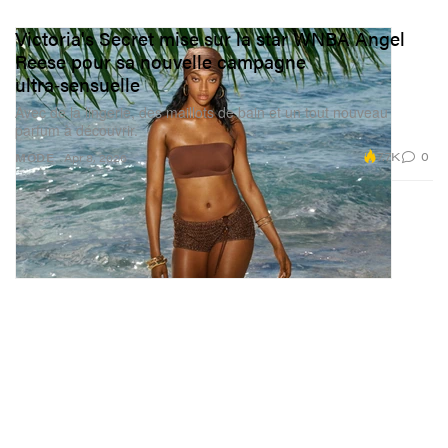
Victoria's Secret mise sur la star WNBA Angel
Reese pour sa nouvelle campagne
ultra‑sensuelle
Avec de la lingerie, des maillots de bain et un tout nouveau
parfum à découvrir.
7.7K
0
MODE
Apr 8, 2026