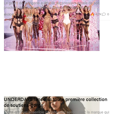
Le géant de la lingerie a dévoilé les premiers détails de son
prochain défilé, qui se tiendra dans la Cité des Anges.
14.7K
0
MODE
Jul 16, 2026
UNDERDAYS lance sa toute première collection
de soutiens-gorge
Créez enfin un ensemble parfaitement assorti avec la marque qui