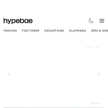
FASHION
FOOTWEAR
KECANTIKAN
OLAHRAGA
SENI & DE
1 of 7
Simuero