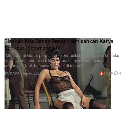
Bisakah Kita Benar-Benar Memisahkan Karya
Seni dari Senimannya?
“Memahami hidup, pergulatan, kontradiksi, trauma, dan konteks
seorang seniman bisa bikin kita makin nyambung sama
karyanya.” Tapi, batasnya sampai di mana?
30.9K
0
BUDAYA
Jun 10, 2026