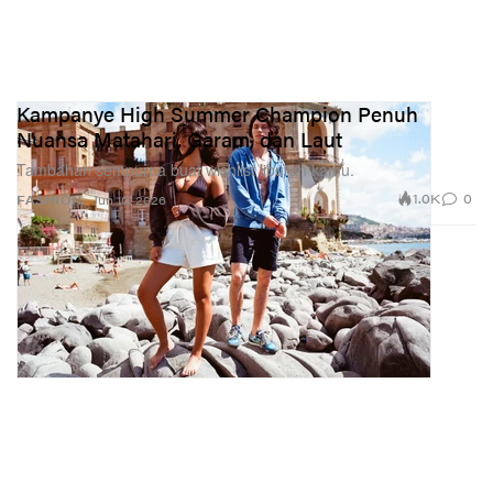
Kampanye High Summer Champion Penuh
Nuansa Matahari, Garam, dan Laut
Tambahan sempurna buat wishlist liburan kamu.
1.0K
0
FASHION
Jun 10, 2026