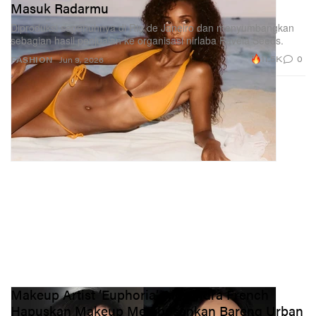
Masuk Radarmu
Diproduksi sepenuhnya di Rio de Janeiro dan menyumbangkan
sebagian hasil penjualan ke organisasi nirlaba Favela Seeds.
11.5K
0
FASHION
Jun 9, 2026
Makeup Artist ‘Euphoria’ Alexandra French
Hapuskan Makeup Membosankan Bareng Urban