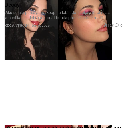
Decay
“Aku selalu percaya makeup itu lebih dari sekadar rutinitas
kecantikan — ini ruang buat berekspresi secara kreatif.”
1.2K
0
KECANTIKAN
Jun 9, 2026