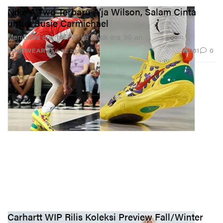
Nike A’Two Terbaru A’ja Wilson, Salam Cinta
untuk Susie Carmichael
Membawa energi MVP ke klasik era ’90-an.
861
0
FOOTWEAR
Jun 12, 2026
Carhartt WIP Rilis Koleksi Preview Fall/Winter