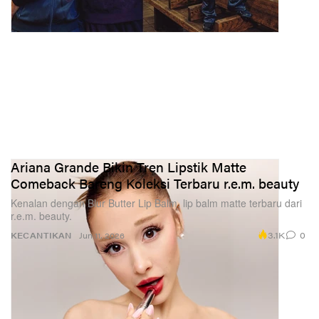
Ariana Grande Bikin Tren Lipstik Matte
Comeback Bareng Koleksi Terbaru r.e.m. beauty
Kenalan dengan Blur Butter Lip Balm, lip balm matte terbaru dari
r.e.m. beauty.
3.1K
0
KECANTIKAN
Jun 11, 2026