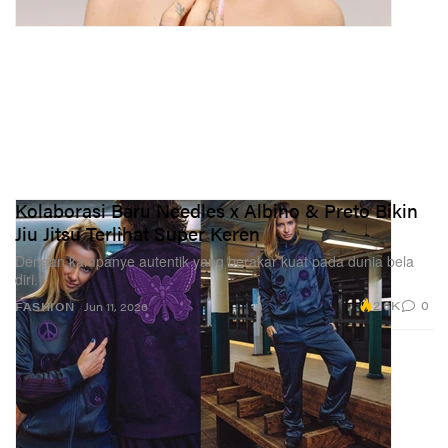
Kolaborasi Baru Needles x Albino & Preto Bikin
Jiu Jitsu Terlihat Super Keren
Dengan kampanye autentik yang berakar kuat pada dunia bela
diri.
2.6K
0
FASHION
Jun 11, 2026