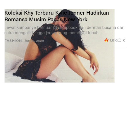
Koleksi Khy Terbaru Kylie Jenner Hadirkan
Romansa Musim Panas New York
Lewat kampanye bernuansa scrapbook dan deretan busana dari
sutra mengalir hingga jersey yang membalut tubuh.
11.8K
0
FASHION
Jun 12, 2026