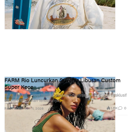
FARM Rio Luncurkan Suvenir Liburan Custom
Super Kece
Mulai dari tote, topi hingga aksesori destinasi yang dijual eksklusif
di ruang musiman terbarunya.
1.6K
0
FASHION
Jun 11, 2026