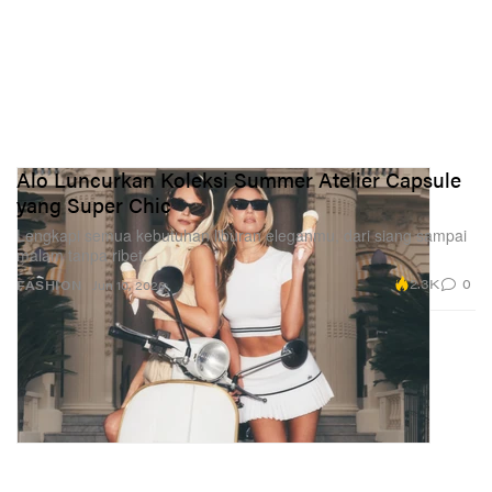
Alo Luncurkan Koleksi Summer Atelier Capsule
yang Super Chic
Lengkapi semua kebutuhan liburan eleganmu, dari siang sampai
malam tanpa ribet.
2.3K
0
FASHION
Jun 10, 2026