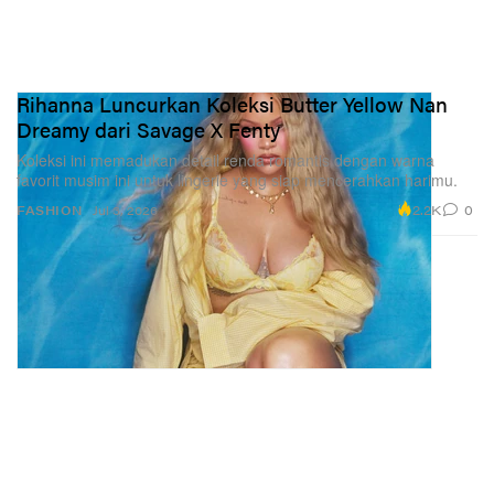
Rihanna Luncurkan Koleksi Butter Yellow Nan
Dreamy dari Savage X Fenty
Koleksi ini memadukan detail renda romantis dengan warna
favorit musim ini untuk lingerie yang siap mencerahkan harimu.
2.2K
0
FASHION
Jul 3, 2026