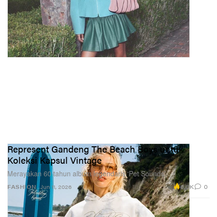
Represent Gandeng The Beach Boys untuk
Koleksi Kapsul Vintage
Merayakan 60 tahun album legendaris ‘Pet Sounds’.
6.0K
0
FASHION
Jun 11, 2026