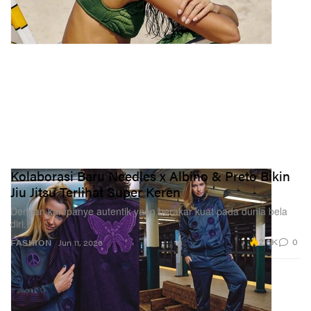
Kolaborasi Baru Needles x Albino & Preto Bikin
Jiu Jitsu Terlihat Super Keren
Dengan kampanye autentik yang berakar kuat pada dunia bela
diri.
2.6K
0
FASHION
Jun 11, 2026