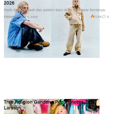
2026
Hadir dengan wash dan pattern baru di lini workwear ikonisnya.
17.3K
0
FASHION
Jun 11, 2026
True Religion Gandeng Pop Princess Zara
Larsson