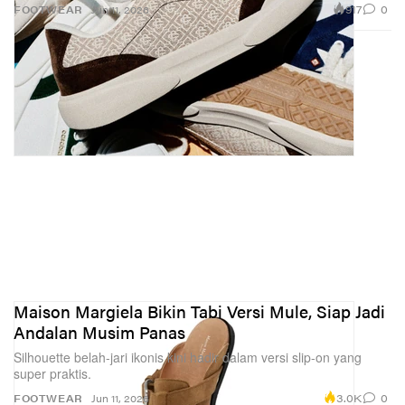
917
0
FOOTWEAR
Jun 11, 2026
Maison Margiela Bikin Tabi Versi Mule, Siap Jadi
Andalan Musim Panas
Silhouette belah-jari ikonis kini hadir dalam versi slip-on yang
super praktis.
3.0K
0
FOOTWEAR
Jun 11, 2026