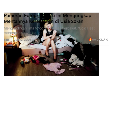
Pameran Fotografi Baru Ini Mengungkap
Mentahnya Kerentanan di Usia 20-an
Menghadirkan lima fotografer muda berbakat, ‘Cold Feet’
menangkap kegamangan satu generasi.
59.0K
0
SENI
Jun 12, 2026