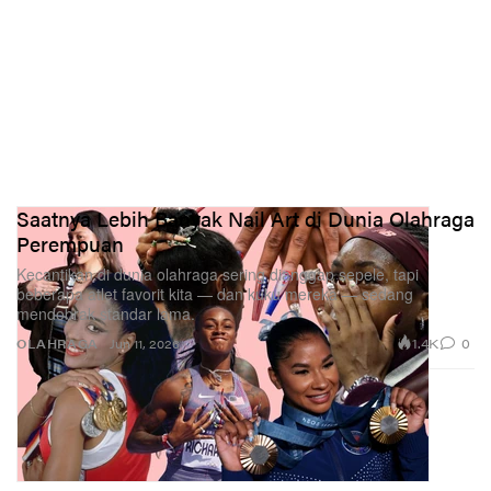
Saatnya Lebih Banyak Nail Art di Dunia Olahraga
Perempuan
Kecantikan di dunia olahraga sering dianggap sepele, tapi
beberapa atlet favorit kita — dan kuku mereka — sedang
mendobrak standar lama.
1.4K
0
OLAHRAGA
Jun 11, 2026