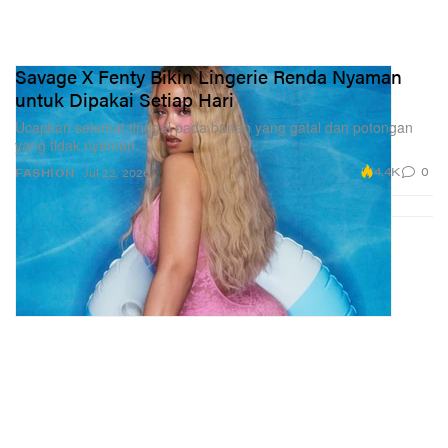
Savage X Fenty Bikin Lingerie Renda Nyaman
untuk Dipakai Setiap Hari
Ucapkan selamat tinggal pada bahan yang gatal dan potongan
yang tidak nyaman.
4.4K
0
FASHION
Jul 22, 2026