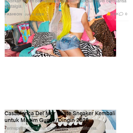
Hadirkan denim berhiaskan kristal dan tracksuit travel bernuansa
nostalgia.
2.8K
0
FASHION
Jun 11, 2026
Casablanca Del Mar Skate Sneaker Kembali
untuk Musim Gugur/Dingin 2026
Terinspirasi dari kultur skate retro khas California.