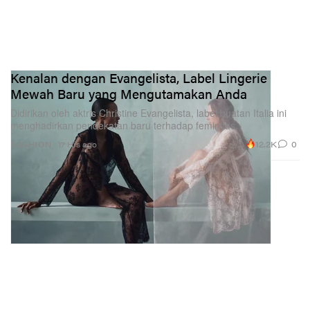
Kenalan dengan Evangelista, Label Lingerie
Mewah Baru yang Mengutamakan Anda
Didirikan oleh aktris Christine Evangelista, label buatan Italia ini
menghadirkan pendekatan baru terhadap feminitas.
12.2K
0
FASHION
17 Hrs ago