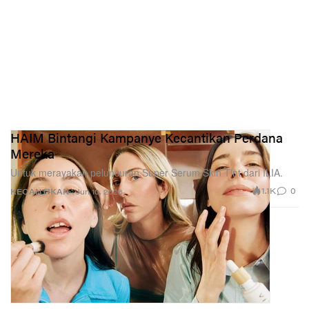
HAIM Bintangi Kampanye Kecantikan Perdana
Mereka
Untuk merayakan peluncuran Super Serum Skin Tint dari ILIA.
1.1K
0
KECANTIKAN
Jun 10, 2026