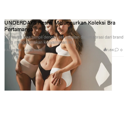
UNDERDAYS Resmi Meluncurkan Koleksi Bra
Pertamanya
Kini kamu bisa tampil dengan set pakaian dalam serasi dari brand
yang mengutamakan kenyamanan ini.
1.6K
0
FASHION
Jul 15, 2026