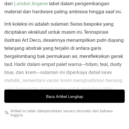
dari
London
lingerie
label dalam pengembangan
material dan hardware paling ambisius hingga saat ini.
Inti koleksi ini adalah sulaman Swiss bespoke yang
diciptakan eksklusif untuk musim ini. Terinspirasi
ilustrasi Art Deco, desainnya menampilkan putri duyung
telanjang abstrak yang terjalin di antara garis
bergelombang bak permukaan air, merefleksikan gerak
laut. Hadir dalam empat palet warna—hitam, teal, dusty
blue, dan krem—sulaman ini diperkaya detail lurex
metalik, sementara varian krem menghadirkan benang
yang berpendar dalam gelap untuk sentuhan akhir
yang tak terduga. Inilah lingerie seperti yang belum
Baca Artikel Lengkap
pernah Anda lihat sebelumnya.
Artikel ini telah diterjemahkan secara otomatis dari bahasa
Inggris.
Seiring inovasi tekstil terbarunya, Bordelle
memperkenalkan komponen hardware bespoke