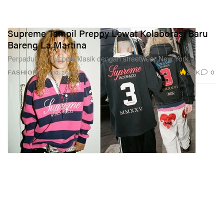
Supreme Tampil Preppy Lewat Kolaborasi Baru
Bareng La Martina
Perpaduan gaya polo klasik dengan streetwear New York.
2.3K
0
FASHION
Jun 10, 2026