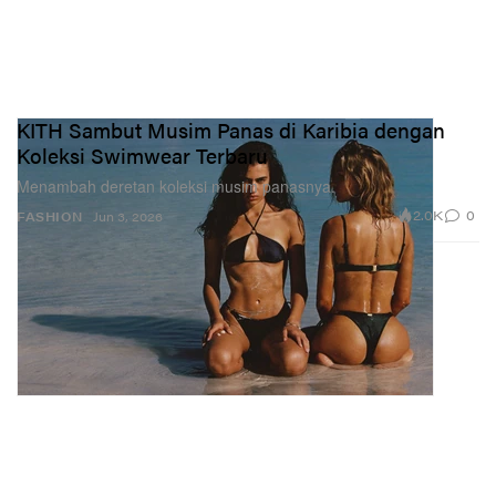
KITH Sambut Musim Panas di Karibia dengan
Koleksi Swimwear Terbaru
Menambah deretan koleksi musim panasnya.
2.0K
0
FASHION
Jun 3, 2026