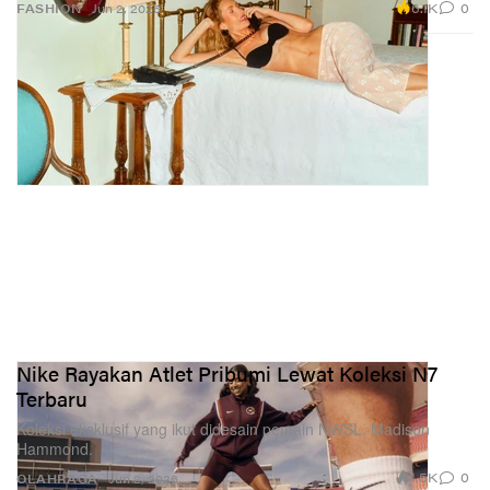
6.1K
0
FASHION
Jun 2, 2026
Nike Rayakan Atlet Pribumi Lewat Koleksi N7
Terbaru
Koleksi eksklusif yang ikut didesain pemain NWSL, Madison
Hammond.
1.5K
0
OLAHRAGA
Jun 2, 2026