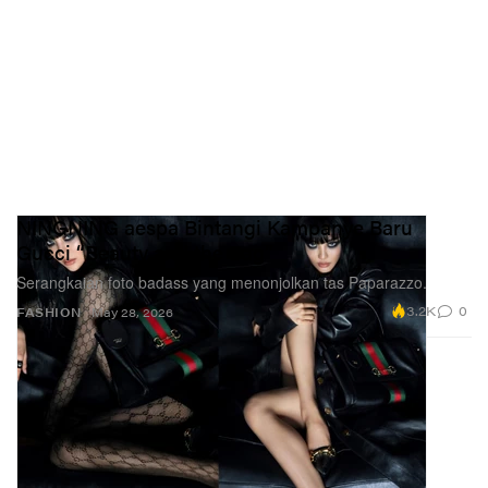
NINGNING aespa Bintangi Kampanye Baru
Gucci “Beauty and the Bag”
Serangkaian foto badass yang menonjolkan tas Paparazzo.
3.2K
0
FASHION
May 28, 2026