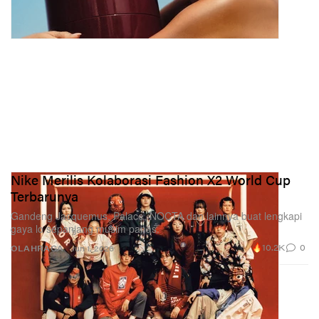
Nike Merilis Kolaborasi Fashion X2 World Cup
Terbarunya
Gandeng Jacquemus, Palace, NOCTA dan lainnya buat lengkapi
gaya lo sepanjang musim panas.
10.2K
0
OLAHRAGA
Jun 1, 2026