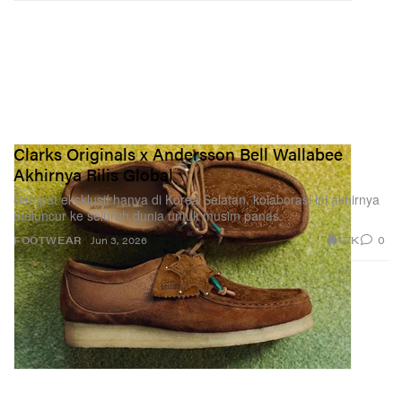
Clarks Originals x Andersson Bell Wallabee
Akhirnya Rilis Global
Sempat eksklusif hanya di Korea Selatan, kolaborasi ini akhirnya
meluncur ke seluruh dunia untuk musim panas.
1.7K
0
FOOTWEAR
Jun 3, 2026