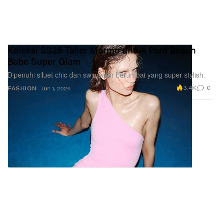
Koleksi SS26 Taller Marmo untuk Para Beach
Babe Super Glam
Dipenuhi siluet chic dan swimwear berumbai yang super stylish.
3.4K
0
FASHION
Jun 1, 2026