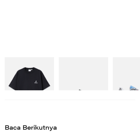
Gramicci
adidas Originals
On
One Point Logo Tee
Handball Spezial Loafer
Cloudmonster 
Shoes
Beli Sekarang
Beli Sekarang
Beli Sekarang
Baca Berikutnya