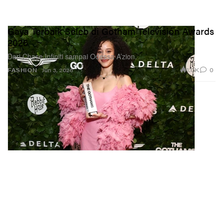
Gaya Terbaik Seleb di Gotham Television Awards
2026
Dari Chase Infiniti sampai Odessa A’zion.
1.0K
0
FASHION
Jun 3, 2026