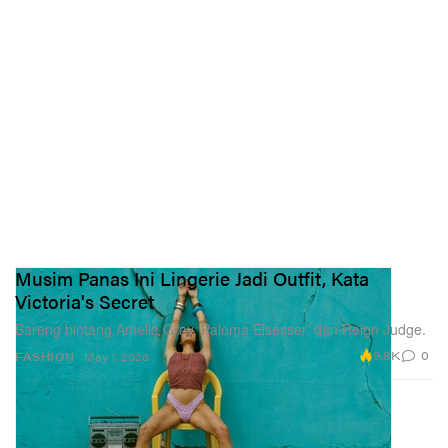
Musim Panas Ini Lingerie Jadi Outfit, Kata
Victoria's Secret
Bareng bintang Amelia Gray, Paloma Elsesser, dan Reign Judge.
9.8K
0
FASHION
May 1, 2026