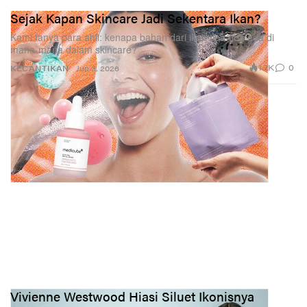
Sejak Kapan Skincare Jadi Sekentara Ikan?
Kami tanya para ahli: kenapa bahan dari ikan tiba‑tiba ada di
mana‑mana dalam skincare?
1.7K
0
KECANTIKAN
Jun 3, 2026
Vivienne Westwood Hiasi Siluet Ikonisnya