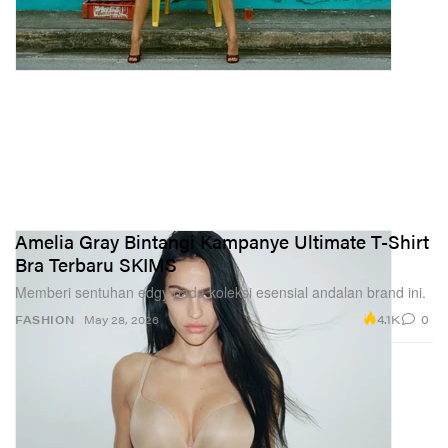
Amelia Gray Bintangi Kampanye Ultimate T-Shirt
Bra Terbaru SKIMS
Memberi sentuhan edgy pada koleksi esensial andalan brand ini.
4.1K
0
FASHION
May 28, 2026