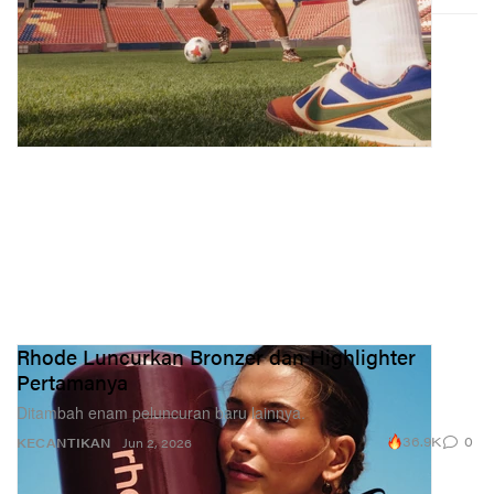
Rhode Luncurkan Bronzer dan Highlighter
Pertamanya
Ditambah enam peluncuran baru lainnya.
36.9K
0
KECANTIKAN
Jun 2, 2026