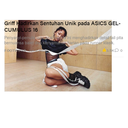
Griff Hadirkan Sentuhan Unik pada ASICS GEL-
CUMULUS 16
Penyanyi-penulis lagu asal Inggris ini menghadirkan detail tali pita
bernuansa balet dan kenyamanan harian pada runner klasik.
3.5K
0
FOOTWEAR
Jun 3, 2026