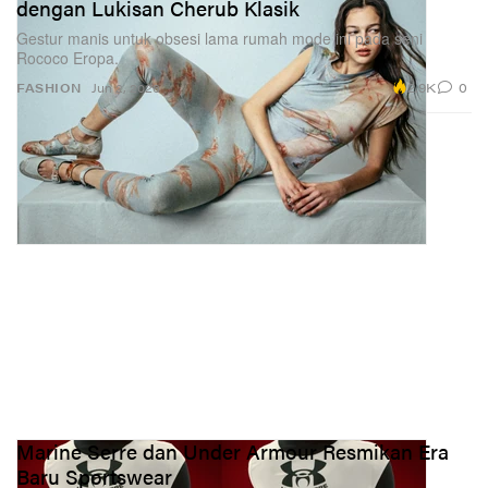
dengan Lukisan Cherub Klasik
Gestur manis untuk obsesi lama rumah mode ini pada seni
Rococo Eropa.
2.9K
0
FASHION
Jun 2, 2026
Marine Serre dan Under Armour Resmikan Era
Baru Sportswear