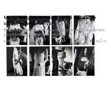
Martin Margiela Membuka Arsip Pribadinya
untuk Pertama Kalinya
Memberi para penggemar akses tanpa preseden ke koleksi item
yang belum pernah terlihat sebelumnya.
1.3K
0
FASHION
Jun 1, 2026