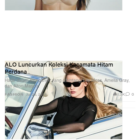
ALO Luncurkan Koleksi Kacamata Hitam
Perdana
Hadir dalam kampanye yang dibintangi Lila Moss, Amelia Gray,
dan Alton Mason.
1.3K
0
FASHION
Jul 23, 2026