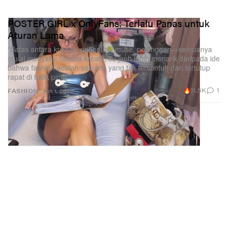
POSTER GIRL x OnlyFans: Terlalu Panas untuk
Aturan Lama
“Batas antara kreator, penonton, muse, pelanggan—semuanya
mulai menyatu. Secara kreatif, itu jauh lebih menarik daripada ide
bahwa fashion adalah sesuatu yang tak tersentuh dan tertutup
rapat di balik pintu.”
11.5K
1
FASHION
Jun 1, 2026