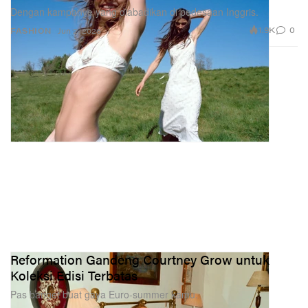
Dengan kampanye yang diabadikan di pedesaan Inggris.
1.9K
0
FASHION
Jun 2, 2026
Reformation Gandeng Courtney Grow untuk
Koleksi Edisi Terbatas
Pas banget buat gaya Euro-summer kamu.