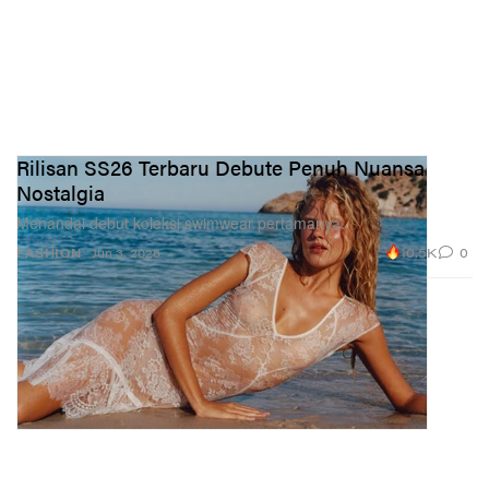
Rilisan SS26 Terbaru Debute Penuh Nuansa
Nostalgia
Menandai debut koleksi swimwear pertamanya.
10.5K
0
FASHION
Jun 3, 2026