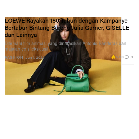
LOEWE Rayakan 180 Tahun dengan Kampanye
Bertabur Bintang Bareng Julia Garner, GISELLE
dan Lainnya
Ditemani film animasi yang dinarasikan Antonio Banderas dan
majalah edisi eksklusif.
5.0K
0
FASHION
Jun 1, 2026