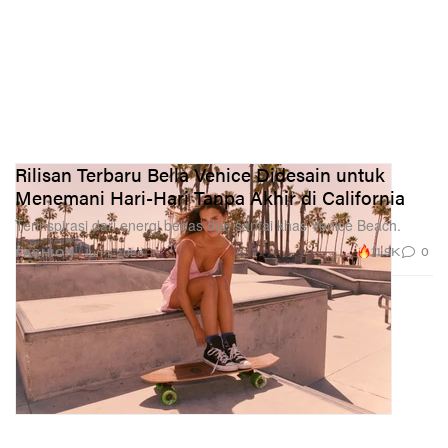
Rilisan Terbaru Bella Venice Didesain untuk
Menemani Hari-Hari Tanpa Akhir di California
Terinspirasi dari energi bebas dan santai khas Venice Beach.
11.9K
0
FASHION
Jun 1, 2026