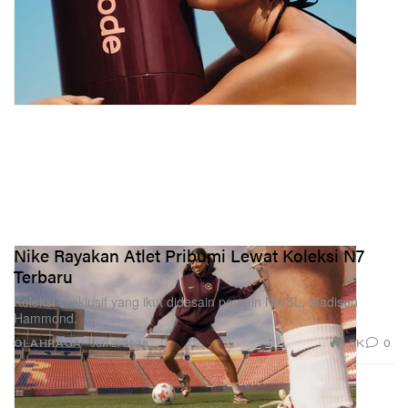
Nike Rayakan Atlet Pribumi Lewat Koleksi N7
Terbaru
Koleksi eksklusif yang ikut didesain pemain NWSL, Madison
Hammond.
1.5K
0
OLAHRAGA
Jun 2, 2026