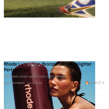
Rhode Luncurkan Bronzer dan Highlighter
Pertamanya
Ditambah enam peluncuran baru lainnya.
36.9K
0
KECANTIKAN
Jun 2, 2026