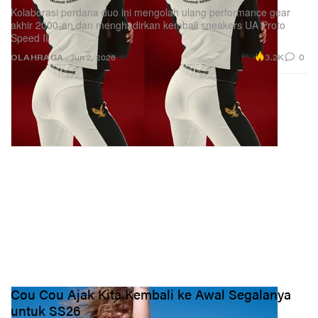
Kolaborasi perdana duo ini mengolah ulang performance gear
akhir 2000-an dan menghadirkan kembali sneakers UA Proto
Speed II.
3.2K
0
OLAHRAGA
Jun 2, 2026
Cou Cou Ajak Kita Kembali ke Awal Segalanya
untuk SS26