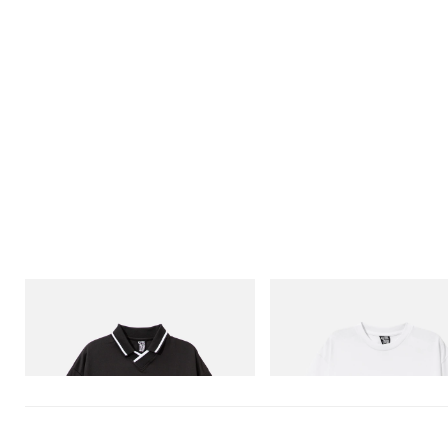
INITIAL
INITIAL
Billionaire Boys Club X Initial D Game
Billionaire Boys Club X Initial D
Shirt
Shirt 3
Acquista ora
Acquista ora