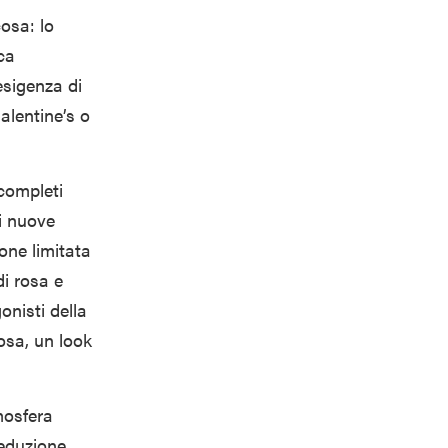
cosa: lo
ca
esigenza di
alentine’s o
completi
ti nuove
one limitata
di rosa e
onisti della
rosa, un look
mosfera
seduzione.