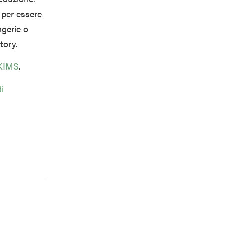
i per essere
ngerie o
tory.
SKIMS
.
i