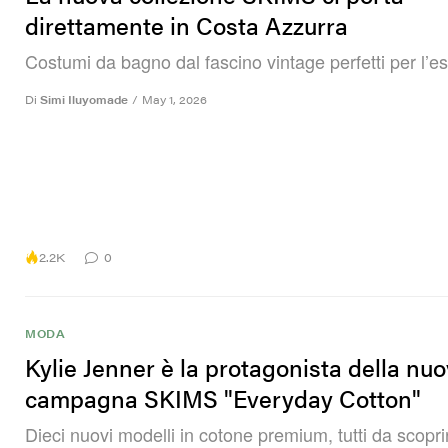
direttamente in Costa Azzurra
Costumi da bagno dal fascino vintage perfetti per l’es
Di
Simi Iluyomade
/
May 1, 2026
2.2K
0
MODA
Kylie Jenner è la protagonista della nu
campagna SKIMS "Everyday Cotton"
Dieci nuovi modelli in cotone premium, tutti da scopri