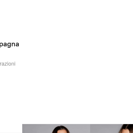
mpagna
razioni