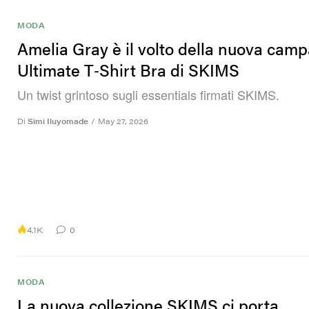
MODA
Amelia Gray è il volto della nuova cam
Ultimate T‑Shirt Bra di SKIMS
Un twist grintoso sugli essentials firmati SKIMS.
Di
Simi Iluyomade
/
May 27, 2026
4.1K
0
MODA
La nuova collezione SKIMS ci porta