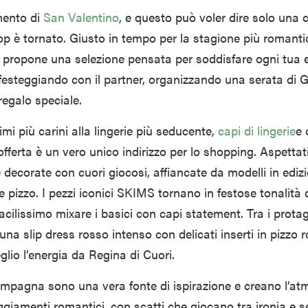
mento di
San Valentino
, e questo può voler dire solo una 
 è tornato. Giusto in tempo per la stagione più romanti
nd propone una selezione pensata per soddisfare ogni tua 
 festeggiando con il partner, organizzando una serata di G
egalo speciale.
imi più carini alla lingerie più seducente,
capi di lingerie
e 
’offerta è un vero unico indirizzo per lo shopping. Aspetta
decorate con cuori giocosi, affiancate da modelli in edizi
n e pizzo. I pezzi iconici SKIMS tornano in festose tonalità 
cilissimo mixare i basici con capi statement. Tra i protag
una slip dress rosso intenso con delicati inserti in pizzo 
lio l’energia da Regina di Cuori.
mpagna sono una vera fonte di ispirazione e creano l’at
eggiamenti romantici, con scatti che giocano tra ironia e 