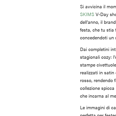
Si avvicina il mo
SKIMS
V-Day shop
dell’anno, il bra
festa, che tu stia
concedendoti un r
Dai completini int
stagionali cozy: l
stampe civettuole 
realizzati in sati
rosso, rendendo fa
collezione spicca 
che incarna al meg
Le immagini di ca
perfetta per fest