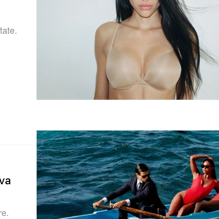
tate.
ova
re.