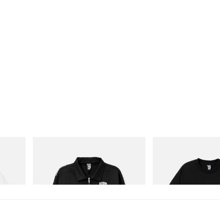
INITIAL
INITIAL
 Cotton T-
Billionaire Boys Club X Initial D Cotton
Billionaire Boys Club X I
Jacket
Shirt 1
Acquista ora
Acquista ora