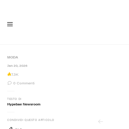
MODA
CALZAT
MODA
7 of 7
Jan 20, 2026
7.3K
0
Commenti
TESTO DI
Hypebae Newsroom
CONDIVIDI QUESTO ARTICOLO