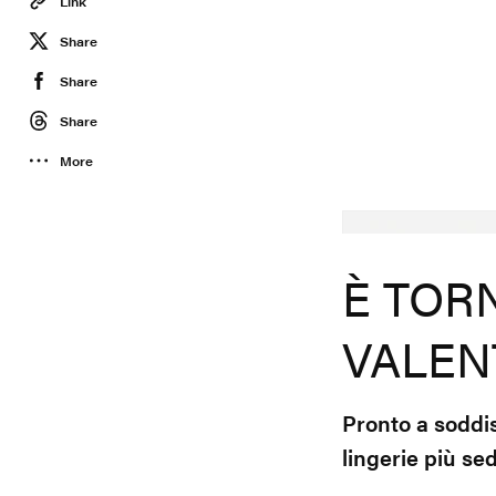
Link
Share
Share
Share
More
Skims
È TOR
VALEN
Pronto a soddis
lingerie più se