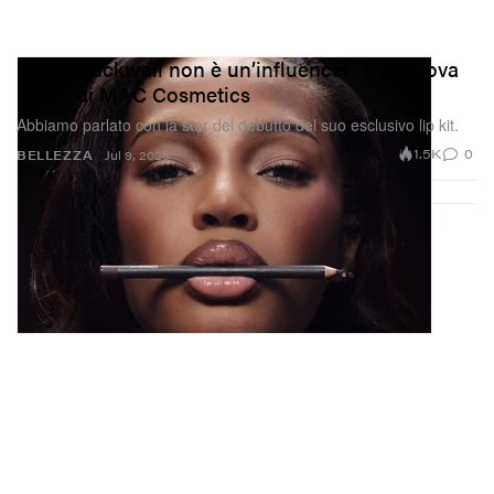
Quen Blackwell non è un’influencer: è la nuova
It-Girl di MAC Cosmetics
Abbiamo parlato con la star del debutto del suo esclusivo lip kit.
1.5K
0
BELLEZZA
Jul 9, 2026
Un post condiviso da Em (@vanillamace)
Crescendo, la creator non è mai stata particolarmente
legata ai capelli lunghi — e con una mamma
parrucchiera ha sempre amato dare vita a nuovi alter
ego attraverso tagli diversi. Oggi il buzzcut di Vanilla è
una tela neutra su cui disegnare qualunque look le vada