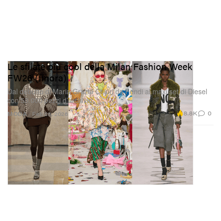
Le sfilate più cool della Milan Fashion Week
FW26 (finora)
Dal debutto di Maria Grazia Chiuri da Fendi al maxi set di Diesel
con 50.000 pezzi d’archivio.
8.8K
0
MODA
Feb 26, 2026