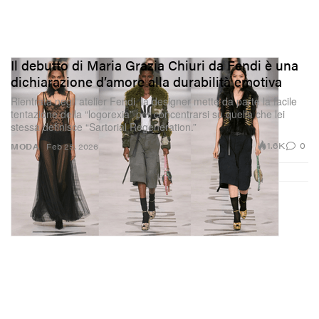
Il debutto di Maria Grazia Chiuri da Fendi è una
dichiarazione d’amore alla durabilità emotiva
Rientrata negli atelier Fendi, la designer mette da parte la facile
tentazione della “logorexia” per concentrarsi su quella che lei
stessa definisce “Sartorial Regeneration.”
1.6K
0
MODA
Feb 25, 2026