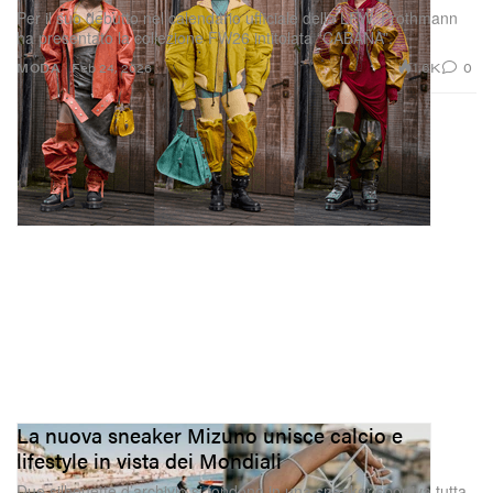
Per il suo debutto nel calendario ufficiale della LFW, Prothmann
ha presentato la collezione FW26 intitolata “CABAÑA”.
1.6K
0
MODA
Feb 24, 2026
La nuova sneaker Mizuno unisce calcio e
lifestyle in vista dei Mondiali
Due silhouette d’archivio si fondono in una sneaker sportiva tutta