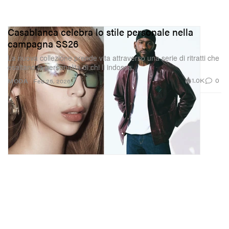
Casablanca celebra lo stile personale nella
campagna SS26
La nuova collezione prende vita attraverso una serie di ritratti che
esaltano la personalità di chi li indossa.
1.0K
0
MODA
Feb 25, 2026