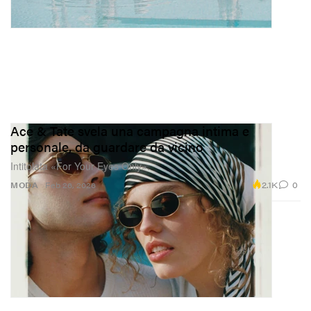
Ace & Tate svela una campagna intima e
personale, da guardare da vicino
Intitolata «For Your Eyes Only».
2.1K
0
MODA
Feb 26, 2026