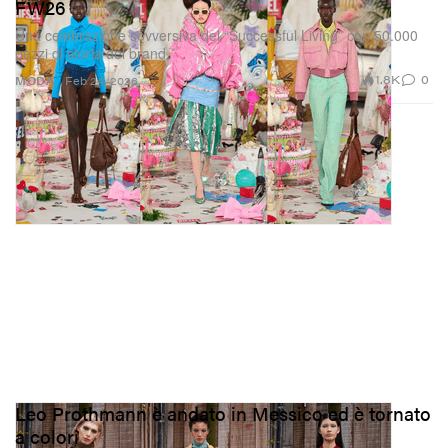
FW26
Una celebrazione sovversiva del “Successful Living” con 50.000
pezzi di storia del brand.
1.8K
0
MODA
Feb 24, 2026
Leo Prothmann è andato in Messico ed è tornato
a colori