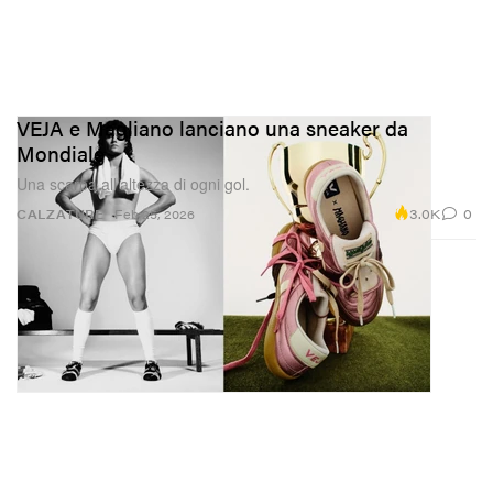
VEJA e Magliano lanciano una sneaker da
Mondiale
Una scarpa all’altezza di ogni gol.
3.0K
0
CALZATURE
Feb 25, 2026