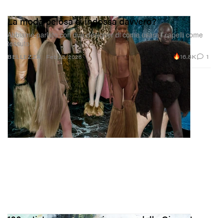
La moda pelosa si indossa davvero?
Abbiamo parlato con due designer di come usare i capelli come
tessuto.
16.8K
1
BELLEZZA
Feb 25, 2026