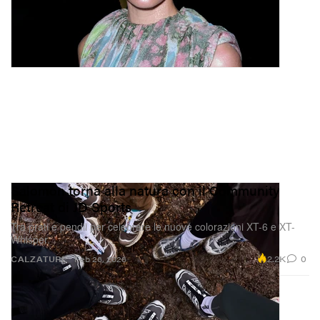
“
Senza Aquaphor letteralmente non potrei vivere. Lo so
che sembra esagerato, ma lo uso sulle labbra 24/7. Ho
visto anche gente fare lo slugging con Aquaphor, che
non ho ancora provato, quindi magari ci provo e poi vi
aggiorno!»
Makeup By Mario Master Mattes
Eyeshadow Palette
Salomon torna alla natura con il Community
Retreat di JD Sports
Tra prati e pendii per celebrare le nuove colorazioni XT-6 e XT-
Whisper.
2.2K
0
CALZATURE
Feb 26, 2026