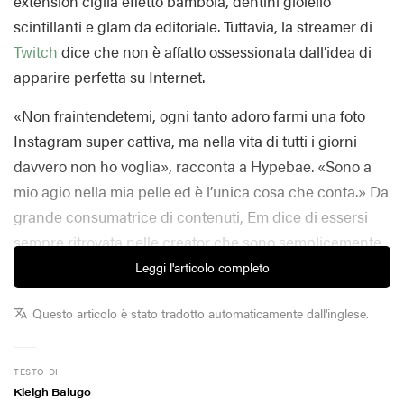
extension ciglia effetto bambola, dentini gioiello
scintillanti e glam da editoriale. Tuttavia, la streamer di
Twitch
dice che non è affatto ossessionata dall’idea di
apparire perfetta su Internet.
«Non fraintendetemi, ogni tanto adoro farmi una foto
Instagram super cattiva, ma nella vita di tutti i giorni
davvero non ho voglia», racconta a Hypebae. «Sono a
mio agio nella mia pelle ed è l’unica cosa che conta.» Da
grande consumatrice di contenuti, Em dice di essersi
sempre ritrovata nelle creator che sono semplicemente
se stesse — e per moltissime delle sue follower è proprio
Leggi l'articolo completo
questo il motivo per cui continuano a guardarla.
Questo articolo è stato tradotto automaticamente dall'inglese.
Con un pubblico così enorme, l’influencer si è abituata
alla classica esperienza di finire sul «lato sbagliato di
TESTO DI
Internet» — un rito di passaggio fin troppo comune per
Kleigh Balugo