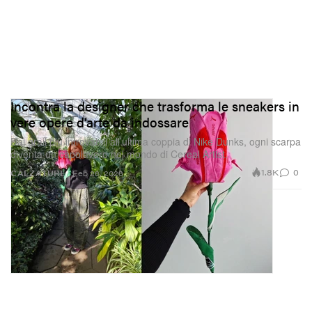
Incontra la designer che trasforma le sneakers in
vere opere d’arte da indossare
Dai grail più introvabili all’ultima coppia di Nike Dunks, ogni scarpa
diventa un capolavoro nel mondo di Cereal Artist.
1.8K
0
CALZATURE
Feb 26, 2026