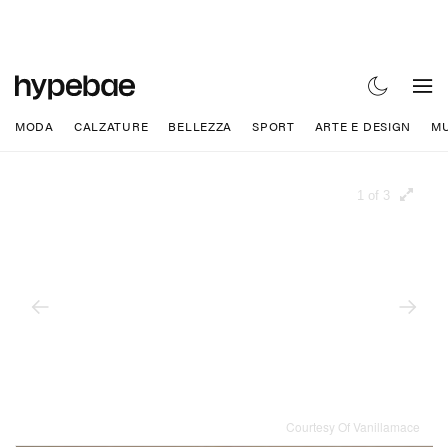
MODA
CALZATURE
BELLEZZA
SPORT
ARTE E DESIGN
MU
1 of 3
Courtesy Of Vanillamace