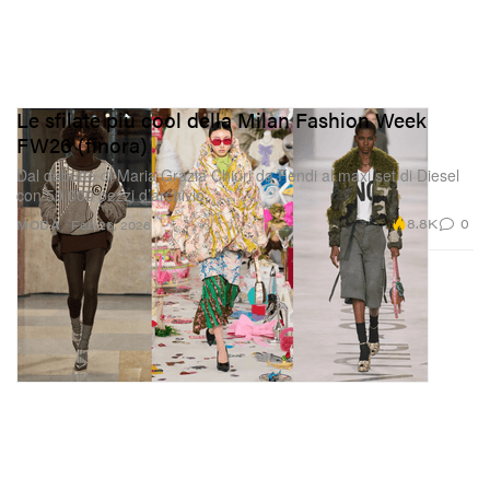
Le sfilate più cool della Milan Fashion Week
FW26 (finora)
Dal debutto di Maria Grazia Chiuri da Fendi al maxi set di Diesel
con 50.000 pezzi d’archivio.
8.8K
0
MODA
Feb 26, 2026