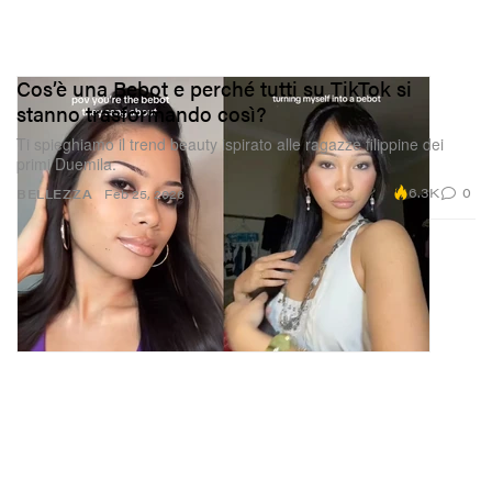
Cos’è una Bebot e perché tutti su TikTok si
stanno trasformando così?
Ti spieghiamo il trend beauty ispirato alle ragazze filippine dei
primi Duemila.
6.3K
0
BELLEZZA
Feb 25, 2026