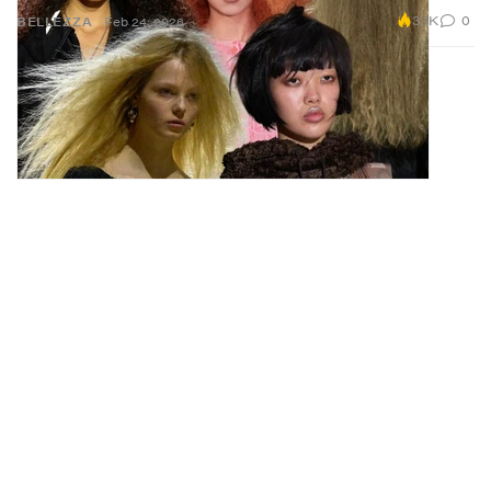
3.1K
0
BELLEZZA
Feb 24, 2026
La nuova linea di scarpe Modular di Telfar
sembra arrivare dal futuro
Tre silhouette ultra moderne che rivoluzionano le tue calzature.
1.9K
0
CALZATURE
Feb 24, 2026