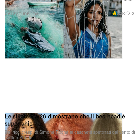
da cop.
3.2K
0
CALZATURE
Feb 24, 2026
Le sfilate FW26 dimostrano che il bed head è
super chic
Dai ricci crespi di Simone Rocha ai caschetti spettinati dal vento di
Collina Strada.