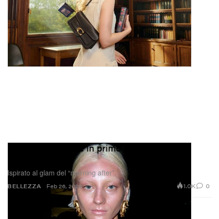
super ricco e idratante. È il mio burro corpo preferito di
sempre. Riri, ti superi ogni volta.»
Aquaphor
Grunge luccicante in primo piano alla sfilata
Diesel FW26
Ispirato al glam del “morning after”.
1.0K
0
BELLEZZA
Feb 26, 2026
Aquaphor
$8 USD
Buy
Aquaphor Healing Ointment
Target