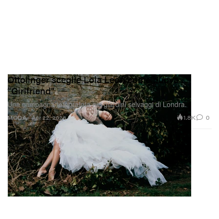
Ottolinger sceglie Lola Leon come nuova
“Girlfriend”
Una campagna fotografata nei giardini selvaggi di Londra.
1.8K
0
MODA
Apr 22, 2026