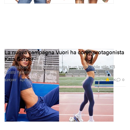
La nuova campagna Vuori ha come protagonista
Kaia Gerber
La collezione Spring 2026 debutta in un impeccabile stile KB
curato nei minimi dettagli.
4.1K
0
SPORT
Apr 20, 2026