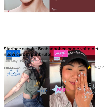
Starface sceglie Beabadoobee come volto dei
nuovi cerotti per brufoli
Con May Hong, Claire Drake e altre star.
2.4K
0
BELLEZZA
Apr 22, 2026