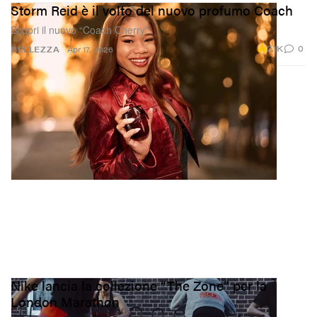
Storm Reid è il volto del nuovo profumo Coach
Scopri il nuovo “Coach Cherry”.
2.1K
0
BELLEZZA
Apr 17, 2026
Nike lancia la collezione “The Zone” per la
London Marathon