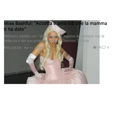
Miss Bashful: “Accetta e ama ciò che la mamma
ti ha dato”
Abbiamo parlato con l’artista del suo legame da sempre con la
bellezza e del suo prossimo album “Glamour Snobby”.
1.1K
0
BELLEZZA
Apr 21, 2026