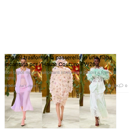
Chanel trasforma la passerella in una fiaba
incantata per l’Haute Couture FW26
Con fagioli magici, rampicanti intrecciati e bottoni a forma di
cigno.
1.3K
0
MODA
Jul 7, 2026