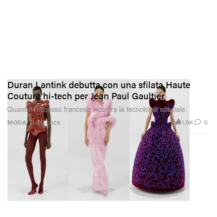
Duran Lantink debutta con una sfilata Haute
Couture hi-tech per Jean Paul Gaultier
Quando l’eccesso francese incontra la tecnologia spaziale.
1.5K
0
MODA
Jul 9, 2026