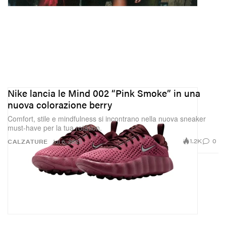
Nike lancia le Mind 002 “Pink Smoke” in una
nuova colorazione berry
Comfort, stile e mindfulness si incontrano nella nuova sneaker
must‑have per la tua rotation.
1.2K
0
CALZATURE
Jul 6, 2026