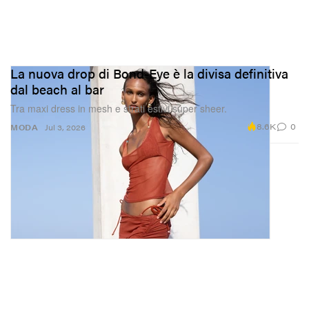
La nuova drop di Bond-Eye è la divisa definitiva
dal beach al bar
Tra maxi dress in mesh e strati estivi super sheer.
8.6K
0
MODA
Jul 3, 2026