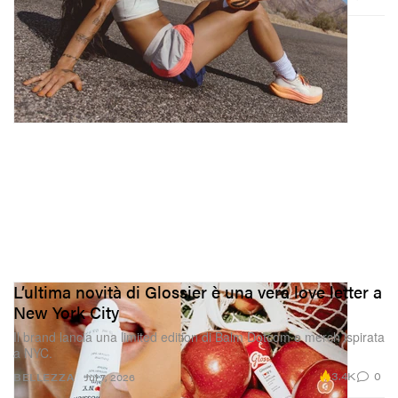
L’ultima novità di Glossier è una vera love letter a
New York City
Il brand lancia una limited edition di Balm Dotcom e merch ispirata
a NYC.
3.4K
0
BELLEZZA
Jul 7, 2026