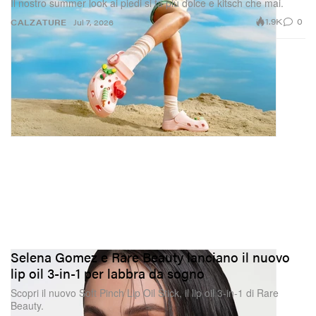
Il nostro summer look ai piedi si fa più dolce e kitsch che mai.
1.9K
0
CALZATURE
Jul 7, 2026
Selena Gomez e Rare Beauty lanciano il nuovo
lip oil 3-in-1 per labbra da sogno
Scopri il nuovo Soft Pinch Lip Oil Stick, il lip oil 3-in-1 di Rare
Beauty.