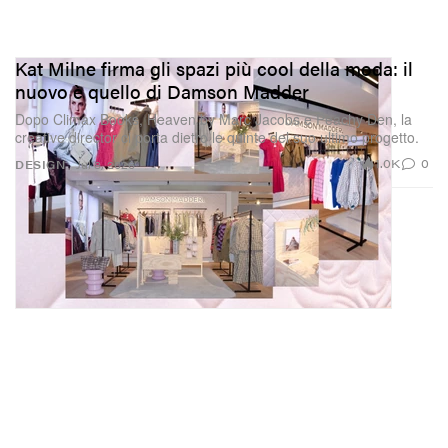
Kat Milne firma gli spazi più cool della moda: il
nuovo è quello di Damson Madder
Dopo Climax Books, Heaven by Marc Jacobs e Peachy Den, la
creative director ci porta dietro le quinte del suo ultimo progetto.
1.0K
0
DESIGN
Jul 8, 2026