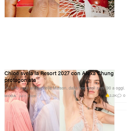
Chloé svela la Resort 2027 con Alexa Chung
protagonista
Un tuffo negli archivi della Maison, dalla fine degli anni ’90 a oggi.
2.2K
0
MODA
Jul 7, 2026