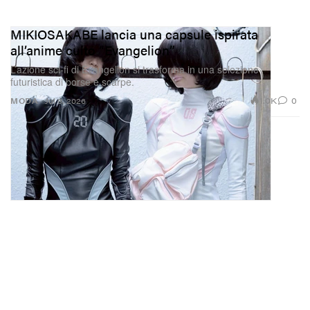
MIKIOSAKABE lancia una capsule ispirata
all’anime culto “Evangelion”
L’azione sci‑fi di Evangelion si trasforma in una selezione
futuristica di borse e scarpe.
1.0K
0
MODA
Jul 8, 2026