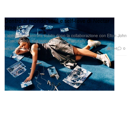
Dentro al mondo soul e self-love di Nectar
Woode
L’abbiamo incontrata subito dopo la collaborazione con Elton John
e l’uscita della sua nuova mixtape “Naturally”.
704
0
MUSICA
Jul 3, 2026