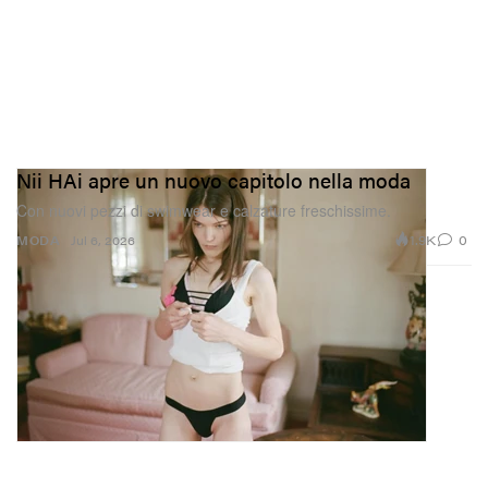
Nii HAi apre un nuovo capitolo nella moda
Con nuovi pezzi di swimwear e calzature freschissime.
1.9K
0
MODA
Jul 6, 2026