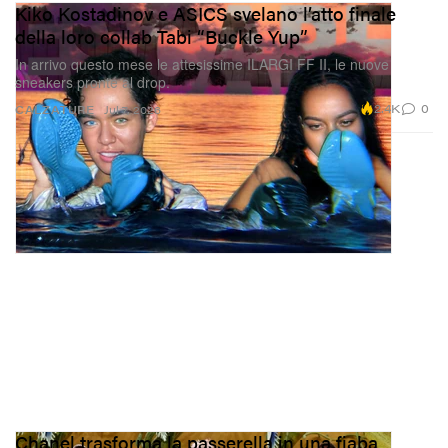
Kiko Kostadinov e ASICS svelano l’atto finale
della loro collab Tabi “Buckle Yup”
In arrivo questo mese le attesissime ILARGI FF II, le nuove
sneakers pronte al drop.
2.4K
0
CALZATURE
Jul 7, 2026
Chanel trasforma la passerella in una fiaba