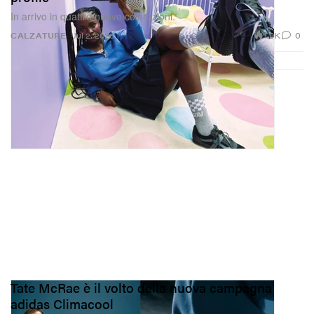
In arrivo in quattro nuove colorazioni.
1.9K
0
CALZATURE
Jul 2, 2026
Tate McRae è il volto della nuova campagna
adidas Climacool