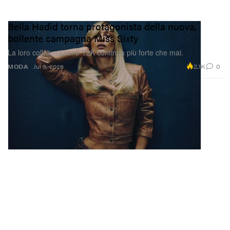
Bella Hadid torna protagonista della nuova,
bollente campagna Miss Sixty
La loro collaborazione Y2K continua più forte che mai.
2.1K
0
MODA
Jul 3, 2026