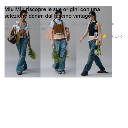
Miu Miu riscopre le sue origini con una
selezione denim dal fascino vintage
Un tuffo alle radici del brand, tra la fine dei favolosi anni ’90 e
vibes workwear di culto.
3.6K
0
MODA
Jul 8, 2026