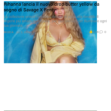
Rihanna lancia il nuovo drop butter yellow da
sogno di Savage X Fenty
La collezione unisce romantici dettagli in pizzo alla tonalità di
lingerie più amata di stagione, per capi pensati per illuminare ogni
tua giornata.
2.2K
0
MODA
Jul 3, 2026