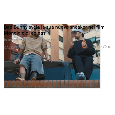
Bad Bunny svela la sua nuova sneaker nel film
Mondiale di adidas
In uscita poco prima della finale.
1.4K
0
Jul 8, 2026
CALZATURE
SPORT