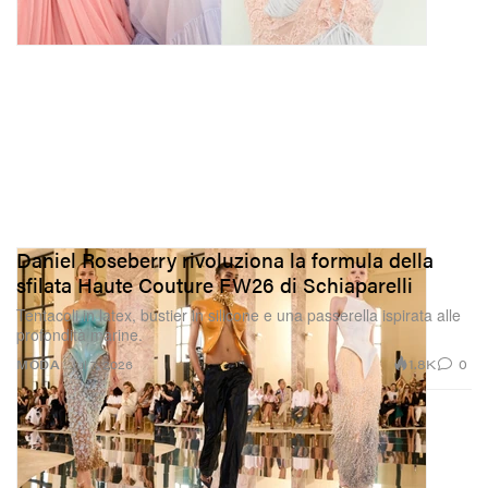
Daniel Roseberry rivoluziona la formula della
sfilata Haute Couture FW26 di Schiaparelli
Tentacoli in latex, bustier in silicone e una passerella ispirata alle
profondità marine.
1.8K
0
MODA
Jul 7, 2026