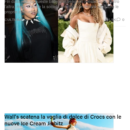
Fin dalla nascita queste baby star vengono messe l’una contro
l’altra, ma è ora che la società smetta di proiettare su di loro le
proprie insicurezze.
1.5K
0
CULTURA
Jul 7, 2026
Wall's scatena la voglia di dolce di Crocs con le
nuove Ice Cream Jibbitz