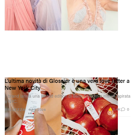
L’ultima novità di Glossier è una vera love letter a
New York City
Il brand lancia una limited edition di Balm Dotcom e merch ispirata
a NYC.
3.4K
0
BELLEZZA
Jul 7, 2026