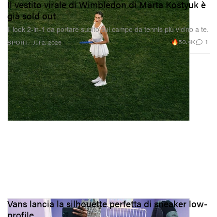
Il vestito virale di Wimbledon di Marta Kostyuk è
già sold out
Il look 2-in-1 da portare subito sul campo da tennis più vicino a te.
50.4K
1
SPORT
Jul 2, 2026
Vans lancia la silhouette perfetta di sneaker low-
profile