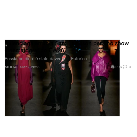
Balenciaga arruola Sam Levinson per uno show
cinematografico FW26
Possiamo dirlo: è stato davvero… Euforico.
1.9K
0
MODA
Mar 7, 2026