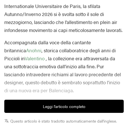
Internationale Universitaire de Paris, la sfilata
Autunno/Inverno 2026 si è svolta sotto il sole di
mezzogiorno, lasciando che l’allestimento en plein air
infondesse movimento ai capi meticolosamente lavorati.
Accompagnata dalla voce della cantante
britannica
Anohni
, storica collaboratrice degli anni di
Piccioli in
Valentino
, la collezione era attraversata da
una sottotraccia emotiva dall’inizio alla fine. Pur
lasciando intravedere richiami al lavoro precedente del
designer, questo debutto è sembrato soprattutto l’inizio
di una nuova era per Balenciaga.
Le texture hanno dominato l’intera proposta, con
Leggi l'articolo completo
silhouette minimaliste trasformate da complesse
tecniche couture. Pantaloni oversize morbidi e pelosi,
Questo articolo è stato tradotto automaticamente dall'inglese.
ricami tubolari e frange setose aggiungevano profondità