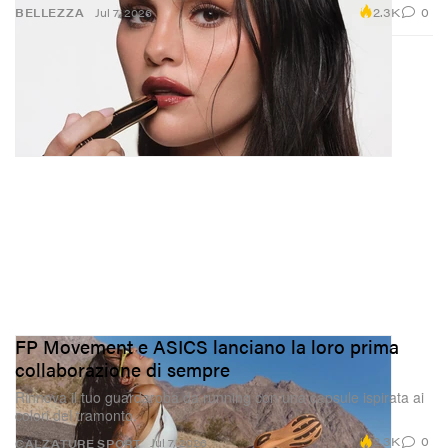
2.3K
0
BELLEZZA
Jul 7, 2026
FP Movement e ASICS lanciano la loro prima
collaborazione di sempre
Rinnova il tuo guardaroba da running con una capsule ispirata ai
colori del tramonto.
2.3K
0
Jul 7, 2026
CALZATURE
SPORT