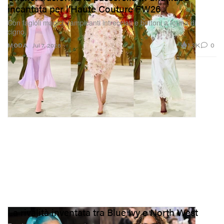
incantata per l’Haute Couture FW26
Con fagioli magici, rampicanti intrecciati e bottoni a forma di
cigno.
1.3K
0
MODA
Jul 7, 2026
La rivalità inventata tra Blue Ivy e North West