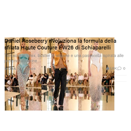
Daniel Roseberry rivoluziona la formula della
sfilata Haute Couture FW26 di Schiaparelli
Tentacoli in latex, bustier in silicone e una passerella ispirata alle
profondità marine.
1.8K
0
MODA
Jul 7, 2026