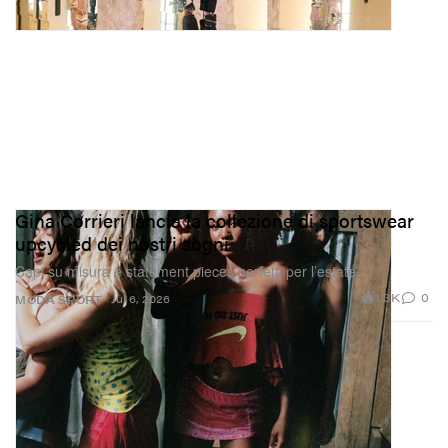
Gina Corrieri lancia la collezione di sportswear
upcycled dei nostri sogni
Capi su misura e statement pieces perfetti per l’estate.
1.3K
0
Jul 6, 2026
MODA
SPORT