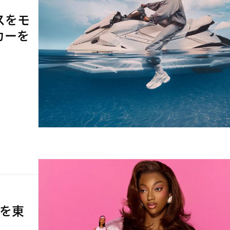
ースをモ
カーを
店を東