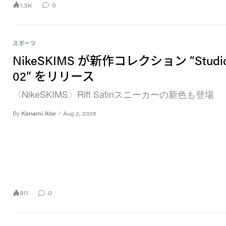
1.3K
0
スポーツ
NikeSKIMS が新作コレクション “Studio 
02” をリリース
〈NikeSKIMS〉Rift Satinスニーカーの新色も登場
By
Kanami Abe
/
Aug 2, 2026
911
0