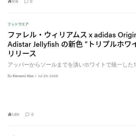
518
0
フットウエア
ファレル・ウィリアムス x adidas Origin
Adistar Jellyfish の新色 “トリプルホ
リリース
アッパーからソールまでを淡いホワイトで統一した
By
Kanami Abe
/
Jul 29, 2026
1.8K
0