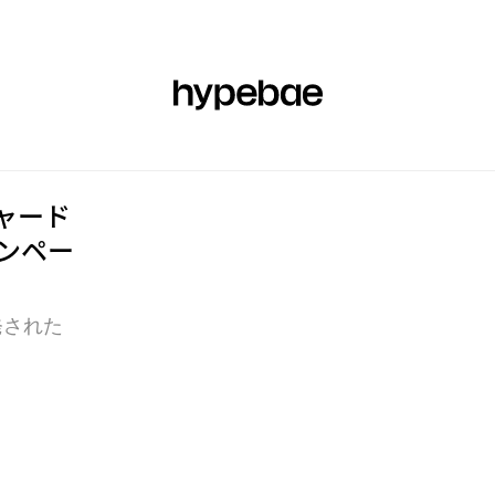
エア
ビューティー
スポーツ
アート＆デザイン
ミュージック
チャード
キャンペー
発された