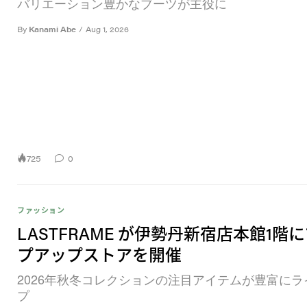
バリエーション豊かなブーツが主役に
By
Kanami Abe
/
Aug 1, 2026
725
0
ファッション
LASTFRAME が伊勢丹新宿店本館1階
プアップストアを開催
2026年秋冬コレクションの注目アイテムが豊富にラ
プ