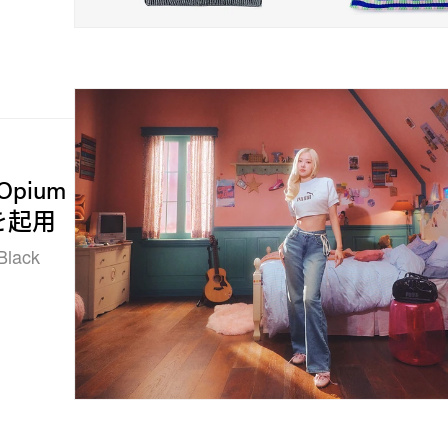
Opium
を起用
ack