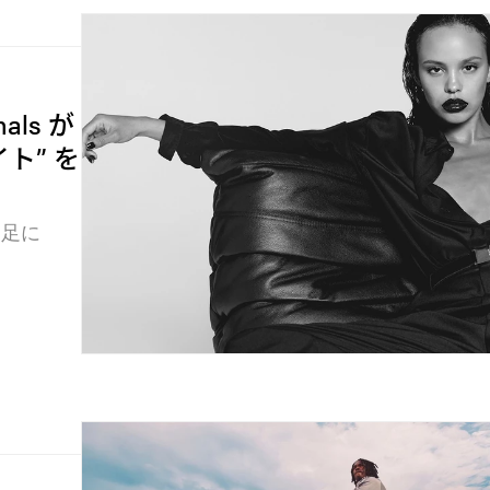
als が
ワイト” を
1足に