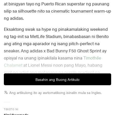
at binigyan tayo ng Puerto Rican superstar ng paunang
silip sa silhouette nito sa cinematic tournament warm-up
ng adidas.
Eksaktong swak sa hype ng pinakamalaking weekend
ng tag-init sa MetLife Stadium, binabasbasan ni Benito
ang ating mga aparador ng isang pitch-perfect na
sneaker. Ang adidas x Bad Bunny F50 Ghost Sprint ay
opisyal na unang ipinakilala kasama nina
Timothée
Chalamet
at Lionel Messi noon pang Mayo, habang
suot ng artist ang matapang na purple gradient na
colorway na may blue web detailing na bumabalot sa
Basahin ang Buong Artikulo
buong upper.
Ang artikulong ito ay awtomatikong isinalin mula sa Ingles.
Mabilis man ang cameo, pero hindi pa naging ganito
kahanda ang aming sneaker rotation. Dinadagdagan pa
TEKSTO NI
ng electric, neon na bersyon na may kumokontrast na
Simi Iluyomade