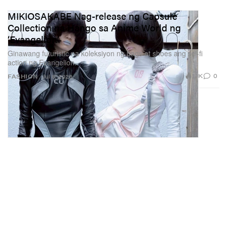
MIKIOSAKABE Nag-release ng Capsule
Collection na Hango sa Anime World ng
‘Evangelion’
Ginawang futuristic na koleksiyon ng bags at shoes ang sci-fi
action ng Evangelion.
1.1K
0
FASHION
Jul 8, 2026