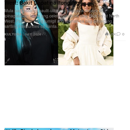
West: Bakit Dapat na Itong Itigil
Mula pagkasilang, paulit-ulit nang pinagkukumpara at
ipinaglalaban laban ang celebrity kids na sina Blue Ivy at North
West. Panahon nang tumigil ang lipunan sa pag-project ng
sariling insecurities sa kanila.
1.6K
0
KULTURA
Jul 7, 2026