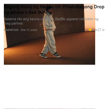
Bagong Kulay ng BadBo 1.0: Pinakabagong Drop
ng adidas x Bad Bunny
Kasama rito ang kauna-unahang BadBo apparel collection ng
mag-partner.
2.1K
0
SAPATOS
Mar 17, 2026