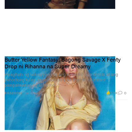
Butter Yellow Fantasy: Bagong Savage X Fenty
Drop ni Rihanna na Super Dreamy
Pinaghalo ng koleksiyong ito ang romantic lace details at ang
paboritong kulay ng season para sa lingerie na instant
pampaliwanag ng araw mo.
2.2K
0
FASHION
Jul 3, 2026