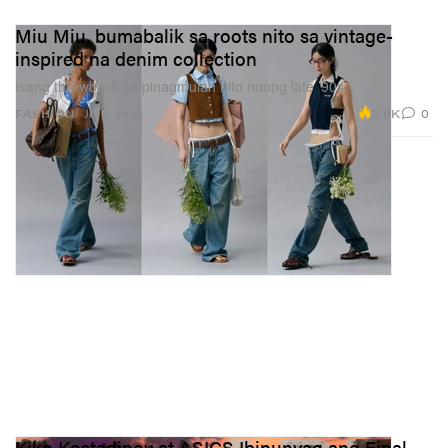
Miu Miu, bumabalik sa roots nito sa vintage-
inspired na denim collection
Isang throwback sa pinagmulan nito noong late ’90s.
3.6K
0
FASHION
Jul 8, 2026
Kiko Kostadinov at ASICS Ibinunyag ang Final