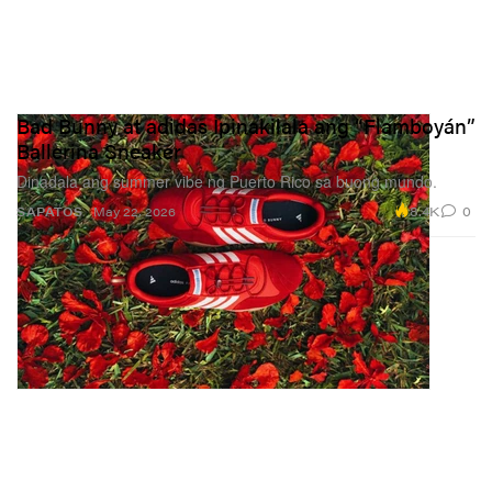
Bad Bunny at adidas Ipinakilala ang “Flamboyán”
Ballerina Sneaker
Dinadala ang summer vibe ng Puerto Rico sa buong mundo.
8.4K
0
SAPATOS
May 22, 2026