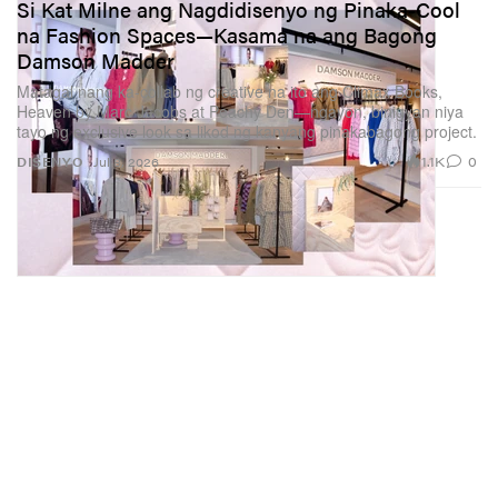
Si Kat Milne ang Nagdidisenyo ng Pinaka-Cool
na Fashion Spaces—Kasama na ang Bagong
Damson Madder
Matagal nang ka-collab ng creative na ito ang Climax Books,
Heaven by Marc Jacobs at Peachy Den—ngayon, binigyan niya
tayo ng exclusive look sa likod ng kanyang pinakabagong project.
1.1K
0
DISENYO
Jul 8, 2026