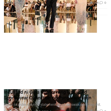
1.8K
0
FASHION
Jul 7, 2026
Inilunsad ni Gina Corrieri ang Upcycled
Sportswear Collection ng Pangarap Natin
Made-to-order na mga statement piece na swak pang-tag-init.
1.3K
0