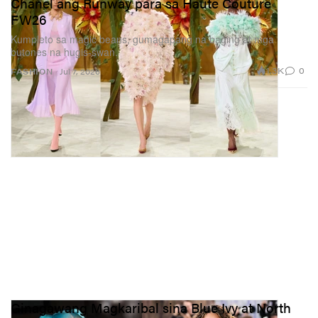
Chanel ang Runway para sa Haute Couture
FW26
Kumpleto sa magic beans, gumagapang na baging at mga
butones na hugis-swan.
1.3K
0
FASHION
Jul 7, 2026
Ginagawang Magkaribal sina Blue Ivy at North