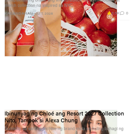
merch collection na inspired sa NYC.
3.5K
0
KAGANDAHAN
Jul 7, 2026
Ibinunyag ng Chloé ang Resort 2027 Collection
Nito, Tampok si Alexa Chung
Sumisilip sa sariling archive ng brand mula sa huling bahagi ng
‘90s.