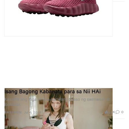
Isang Bagong Kabanata para sa Nii HAi
Kasama ang mga pinaka-sariwang piraso ng swimwear at
footwear.
1.9K
0
FASHION
Jul 6, 2026