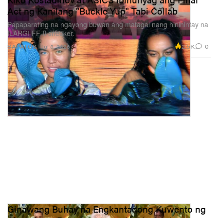
Act ng Kanilang "Buckle Yup" Tabi Collab
Papaparating na ngayong buwan ang matagal nang hinihintay na
ILARGI FF II sneaker.
2.5K
0
SAPATOS
Jul 8, 2026
Ginawang Buhay na Engkantadong Kuwento ng