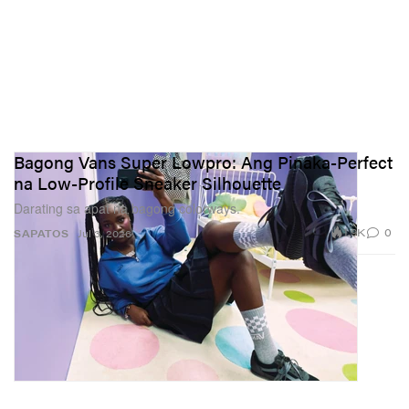
Bagong Vans Super Lowpro: Ang Pinaka-Perfect
na Low-Profile Sneaker Silhouette
Darating sa apat na bagong colorways.
1.9K
0
SAPATOS
Jul 3, 2026