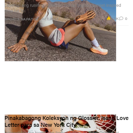
Level up ang running collection mo sa bagong sunset-inspired
drop na ‘to.
2.3K
0
Jul 7, 2026
SPORTS
SAPATOS
Pinakabagong Koleksyon ng Glossier, Isang Love
Letter para sa New York City
Ipinapakilala ng brand ang limited-edition na Balm Dotcom at