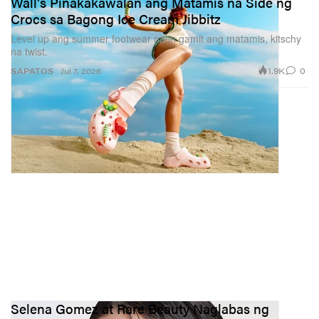
Wall's Pinakakawalan ang Matamis na Side ng
Crocs sa Bagong Ice Cream Jibbitz
Level up ang summer footwear natin gamit ang matamis, kitschy
na twist.
1.9K
0
SAPATOS
Jul 7, 2026
Selena Gomez at Rare Beauty Naglabas ng