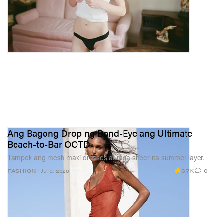
Ang Bagong Drop ng Bond-Eye ang Ultimate
Beach-to-Bar OOTD
Tampok ang mesh maxi dresses at mga sheer na summer layer.
8.7K
0
FASHION
Jul 3, 2026