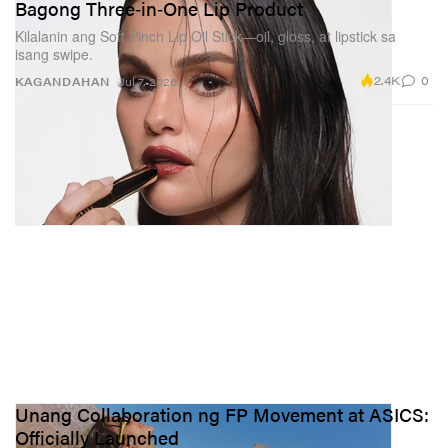
Bagong Three‑in‑One Lip Product
Kilalanin ang Soft Pinch Lip Oil Stick—oil, gloss, at lipstick sa
isang swipe.
2.4K
0
KAGANDAHAN
Jul 7, 2026
Unang Collaboration ng FP Movement at ASICS:
Officially Launched