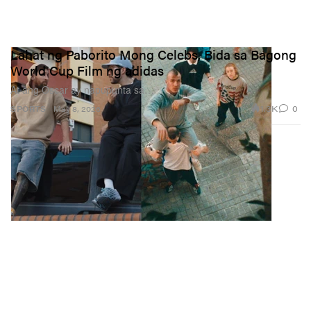
Lahat ng Paborito Mong Celebs, Bida sa Bagong
World Cup Film ng adidas
At ang Oscar ay napupunta sa…
1.3K
0
SPORTS
May 8, 2026