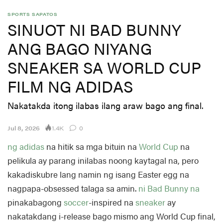
SPORTS
SAPATOS
SINUOT NI BAD BUNNY
ANG BAGO NIYANG
SNEAKER SA WORLD CUP
FILM NG ADIDAS
Nakatakda itong ilabas ilang araw bago ang final.
1.4K
Jul 8, 2026
0
ng adidas
na hitik sa mga bituin na
World Cup
na
pelikula ay parang inilabas noong kaytagal na, pero
kakadiskubre lang namin ng isang Easter egg na
nagpapa-obsessed talaga sa amin.
ni Bad Bunny na
pinakabagong
soccer
-inspired na
sneaker
ay
nakatakdang i-release bago mismo ang World Cup final,