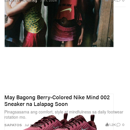
Jul 7, 2026
SPORTS
FASHION
May Bagong Berry-Colored Nike Mind 002
Sneaker na Lalapag Soon
Pinagsasama ang comfort, style at mindfulness sa daily footwear
rotation mo.
1.2K
0
SAPATOS
Jul 7, 2026