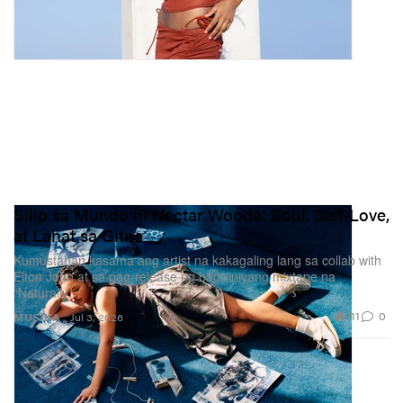
Silip sa Mundo ni Nectar Woode: Soul, Self‑Love,
at Lahat sa Gitna
Kumustahan kasama ang artist na kakagaling lang sa collab with
Elton John at sa pag-release ng bago niyang mixtape na
“Naturally.”
711
0
MUSIKA
Jul 3, 2026