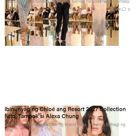
sea‑inspired na runway na parang surreal na underwater fantasy.
1.8K
0
FASHION
Jul 7, 2026
Ibinunyag ng Chloé ang Resort 2027 Collection
Nito, Tampok si Alexa Chung
Sumisilip sa sariling archive ng brand mula sa huling bahagi ng
‘90s.