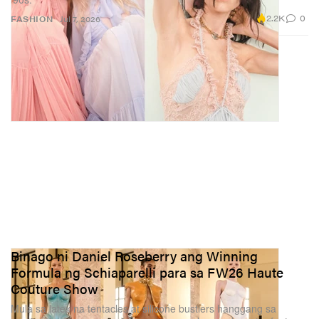
2.2K
0
FASHION
Jul 7, 2026
Binago ni Daniel Roseberry ang Winning
Formula ng Schiaparelli para sa FW26 Haute
Couture Show
Mula sa latex na tentacles at silicone bustiers hanggang sa