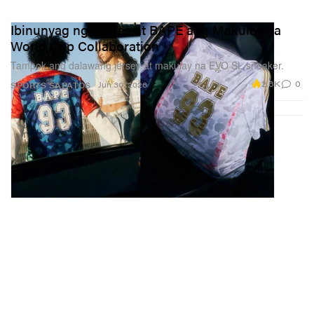
Ibinunyag ng adidas at BAPE ang Makulay na
World Cup Collaboration
Tampok ang dalawang jersey at makulay na EVO SL sneaker.
2.6K
0
Jun 30, 2026
SPORTS
SAPATOS