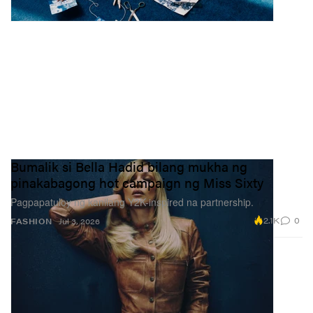
Bumalik si Bella Hadid bilang mukha ng
pinakabagong hot campaign ng Miss Sixty
Pagpapatuloy ng kanilang Y2K-inspired na partnership.
2.1K
0
FASHION
Jul 3, 2026