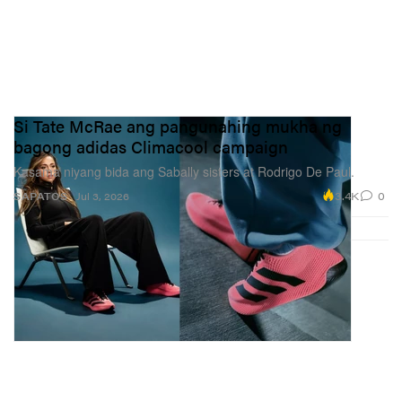
Si Tate McRae ang pangunahing mukha ng
bagong adidas Climacool campaign
Kasama niyang bida ang Sabally sisters at Rodrigo De Paul.
3.4K
0
SAPATOS
Jul 3, 2026