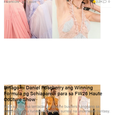
2.2K
0
FASHION
Jul 7, 2026
Binago ni Daniel Roseberry ang Winning
Formula ng Schiaparelli para sa FW26 Haute
Couture Show
Mula sa latex na tentacles at silicone bustiers hanggang sa
sea‑inspired na runway na parang surreal na underwater fantasy.