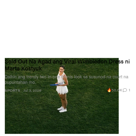
Sold Out Na Agad ang Viral Wimbledon Dress ni
Marta Kostyuk
Dalhin ang trendy two‑in‑one tennis look sa susunod na court na
pupuntahan mo.
50.6K
1
SPORTS
Jul 3, 2026