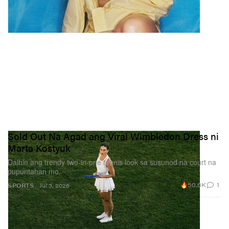
Sold Out Na Agad ang Viral Wimbledon Dress ni
Marta Kostyuk
Dalhin ang trendy two‑in‑one tennis look sa susunod na court na
pupuntahan mo.
50.6K
1
SPORTS
Jul 3, 2026