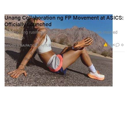
Unang Collaboration ng FP Movement at ASICS:
Officially Launched
Level up ang running collection mo sa bagong sunset-inspired
drop na ‘to.
2.3K
0
Jul 7, 2026
SPORTS
SAPATOS