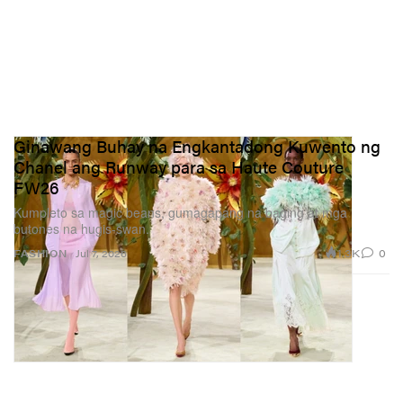
Ginawang Buhay na Engkantadong Kuwento ng
Chanel ang Runway para sa Haute Couture
FW26
Kumpleto sa magic beans, gumagapang na baging at mga
butones na hugis-swan.
1.3K
0
FASHION
Jul 7, 2026