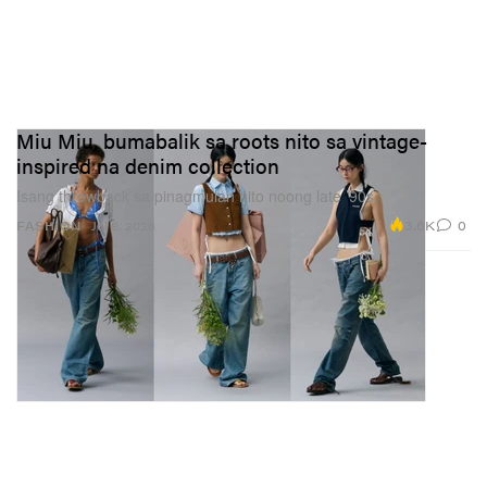
Miu Miu, bumabalik sa roots nito sa vintage-
inspired na denim collection
Isang throwback sa pinagmulan nito noong late ’90s.
3.6K
0
FASHION
Jul 8, 2026