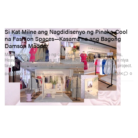
Si Kat Milne ang Nagdidisenyo ng Pinaka-Cool
na Fashion Spaces—Kasama na ang Bagong
Damson Madder
Matagal nang ka-collab ng creative na ito ang Climax Books,
Heaven by Marc Jacobs at Peachy Den—ngayon, binigyan niya
tayo ng exclusive look sa likod ng kanyang pinakabagong project.
1.1K
0
DISENYO
Jul 8, 2026