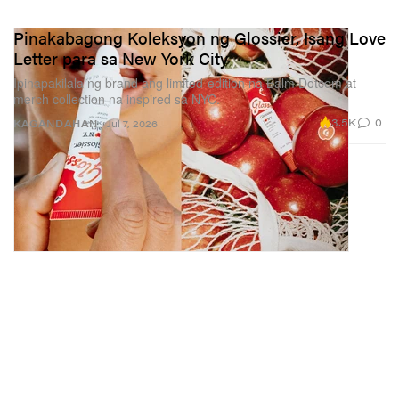
Pinakabagong Koleksyon ng Glossier, Isang Love
Letter para sa New York City
Ipinapakilala ng brand ang limited-edition na Balm Dotcom at
merch collection na inspired sa NYC.
3.5K
0
KAGANDAHAN
Jul 7, 2026