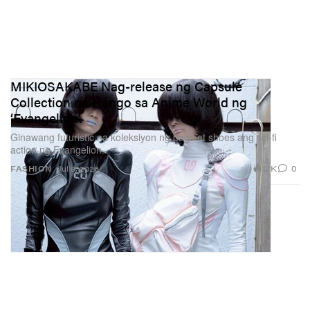
MIKIOSAKABE Nag-release ng Capsule
Collection na Hango sa Anime World ng
‘Evangelion’
Ginawang futuristic na koleksiyon ng bags at shoes ang sci-fi
action ng Evangelion.
1.1K
0
FASHION
Jul 8, 2026