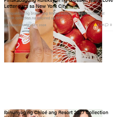
Letter para sa New York City
Ipinapakilala ng brand ang limited-edition na Balm Dotcom at
merch collection na inspired sa NYC.
3.5K
0
KAGANDAHAN
Jul 7, 2026
Ibinunyag ng Chloé ang Resort 2027 Collection