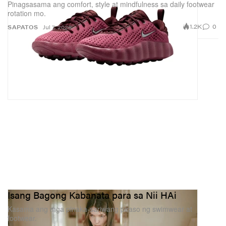
Pinagsasama ang comfort, style at mindfulness sa daily footwear
rotation mo.
1.2K
0
SAPATOS
Jul 7, 2026
Isang Bagong Kabanata para sa Nii HAi
Kasama ang mga pinaka-sariwang piraso ng swimwear at
footwear.