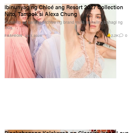
Ibinunyag ng Chloé ang Resort 2027 Collection
Nito, Tampok si Alexa Chung
Sumisilip sa sariling archive ng brand mula sa huling bahagi ng
‘90s.
2.2K
0
FASHION
Jul 7, 2026
Pinakabagong Koleksyon ng Glossier, Isang Love