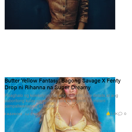
Butter Yellow Fantasy: Bagong Savage X Fenty
Drop ni Rihanna na Super Dreamy
Pinaghalo ng koleksiyong ito ang romantic lace details at ang
paboritong kulay ng season para sa lingerie na instant
pampaliwanag ng araw mo.
2.2K
0
FASHION
Jul 3, 2026