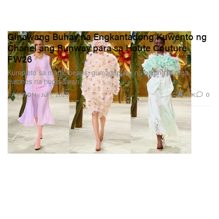
Ginawang Buhay na Engkantadong Kuwento ng
Chanel ang Runway para sa Haute Couture
FW26
Kumpleto sa magic beans, gumagapang na baging at mga
butones na hugis-swan.
1.3K
0
FASHION
Jul 7, 2026