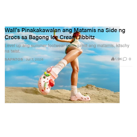
Wall's Pinakakawalan ang Matamis na Side ng
Crocs sa Bagong Ice Cream Jibbitz
Level up ang summer footwear natin gamit ang matamis, kitschy
na twist.
1.9K
0
SAPATOS
Jul 7, 2026