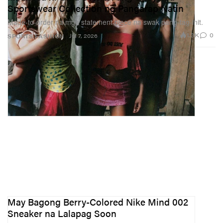
Sportswear Collection ng Pangarap Natin
Made-to-order na mga statement piece na swak pang-tag-init.
1.3K
0
Jul 7, 2026
SPORTS
FASHION
May Bagong Berry-Colored Nike Mind 002
Sneaker na Lalapag Soon