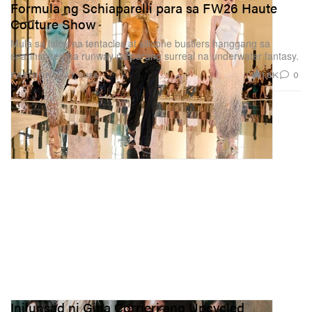
Formula ng Schiaparelli para sa FW26 Haute
Couture Show
Mula sa latex na tentacles at silicone bustiers hanggang sa
sea‑inspired na runway na parang surreal na underwater fantasy.
1.8K
0
FASHION
Jul 7, 2026
Inilunsad ni Gina Corrieri ang Upcycled