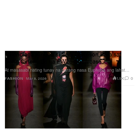
Balenciaga Kinuha si Sam Levinson Para sa
Isang Cinematic na FW26 Showcase
At masasabi nating tunay na parang nasa Euphoria ang lahat…
1.9K
0
FASHION
Mar 8, 2026