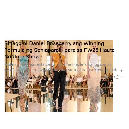
Binago ni Daniel Roseberry ang Winning
Formula ng Schiaparelli para sa FW26 Haute
Couture Show
Mula sa latex na tentacles at silicone bustiers hanggang sa
sea‑inspired na runway na parang surreal na underwater fantasy.
1.8K
0
FASHION
Jul 7, 2026