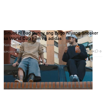
Sinuot ni Bad Bunny ang Bago Niyang Sneaker
sa World Cup Film ng adidas
Nakatakda itong ilabas ilang araw bago ang final.
1.4K
0
Jul 8, 2026
SPORTS
SAPATOS