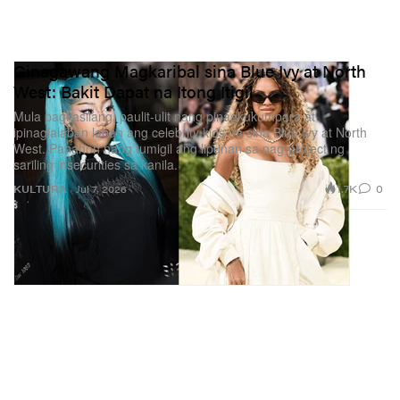
Ginagawang Magkaribal sina Blue Ivy at North
West: Bakit Dapat na Itong Itigil
Mula pagkasilang, paulit-ulit nang pinagkukumpara at
ipinaglalaban laban ang celebrity kids na sina Blue Ivy at North
West. Panahon nang tumigil ang lipunan sa pag-project ng
sariling insecurities sa kanila.
1.7K
0
KULTURA
Jul 7, 2026