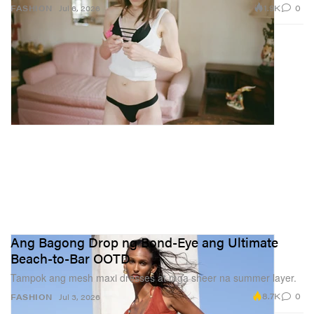
1.9K
0
FASHION
Jul 6, 2026
Ang Bagong Drop ng Bond-Eye ang Ultimate
Beach-to-Bar OOTD
Tampok ang mesh maxi dresses at mga sheer na summer layer.
8.7K
0
FASHION
Jul 3, 2026