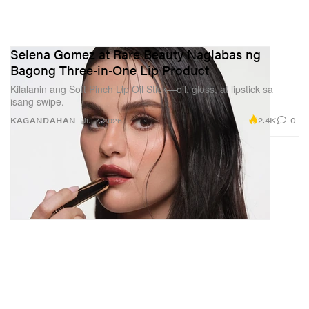
Selena Gomez at Rare Beauty Naglabas ng
Bagong Three‑in‑One Lip Product
Kilalanin ang Soft Pinch Lip Oil Stick—oil, gloss, at lipstick sa
isang swipe.
2.4K
0
KAGANDAHAN
Jul 7, 2026