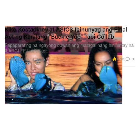
Kiko Kostadinov at ASICS Ibinunyag ang Final
Act ng Kanilang "Buckle Yup" Tabi Collab
Papaparating na ngayong buwan ang matagal nang hinihintay na
ILARGI FF II sneaker.
2.5K
0
SAPATOS
Jul 8, 2026