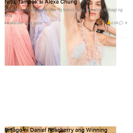
Nito, Tampok si Alexa Chung
Sumisilip sa sariling archive ng brand mula sa huling bahagi ng
‘90s.
2.2K
0
FASHION
Jul 7, 2026
Binago ni Daniel Roseberry ang Winning