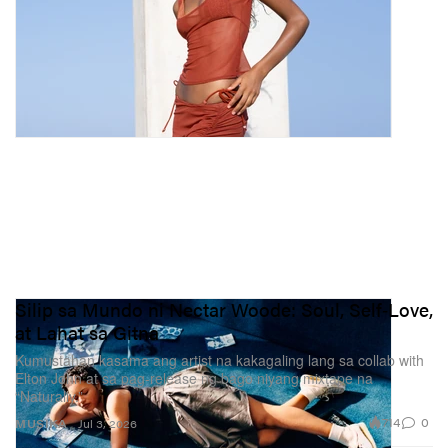
Silip sa Mundo ni Nectar Woode: Soul, Self‑Love,
at Lahat sa Gitna
Kumustahan kasama ang artist na kakagaling lang sa collab with
Elton John at sa pag-release ng bago niyang mixtape na
“Naturally.”
714
0
MUSIKA
Jul 3, 2026