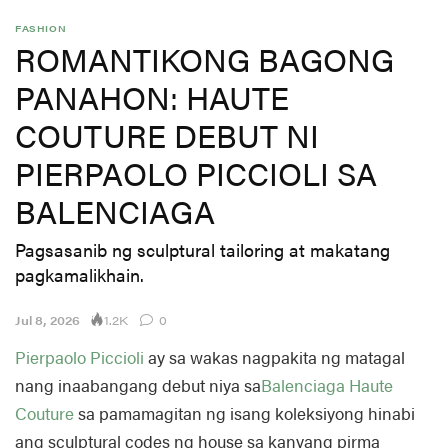
FASHION
ROMANTIKONG BAGONG
PANAHON: HAUTE
COUTURE DEBUT NI
PIERPAOLO PICCIOLI SA
BALENCIAGA
Pagsasanib ng sculptural tailoring at makatang
pagkamalikhain.
1.2K
Jul 8, 2026
0
Pierpaolo Piccioli
ay sa wakas nagpakita ng matagal
nang inaabangang debut niya sa
Balenciaga
Haute
Couture
sa pamamagitan ng isang koleksiyong hinabi
ang sculptural codes ng house sa kanyang pirma