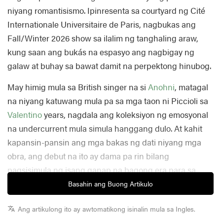
niyang romantisismo. Ipinresenta sa courtyard ng Cité
Internationale Universitaire de Paris, nagbukas ang
Fall/Winter 2026 show sa ilalim ng tanghaling araw,
kung saan ang bukás na espasyo ang nagbigay ng
galaw at buhay sa bawat damit na perpektong hinubog.
May himig mula sa British singer na si
Anohni
, matagal
na niyang katuwang mula pa sa mga taon ni Piccioli sa
Valentino
years, nagdala ang koleksiyon ng emosyonal
na undercurrent mula simula hanggang dulo. At kahit
kapansin-pansin ang mga bakas ng dati niyang mga
obra, ang debut na ito ay dama pa rin bilang
pagsisimula ng isang ganap na bagong era para sa
Balenciaga.
Basahin ang Buong Artikulo
Ang texture ang nasa sentro ng buong lineup, kung
Ang artikulong ito ay awtomatikong isinalin mula sa Ingles.
saan ang minimalist na mga silweta ay binago sa