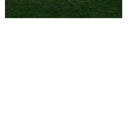
Bagong Vans Super Lowpro: Ang Pinaka-Perfect
na Low-Profile Sneaker Silhouette
Darating sa apat na bagong colorways.
1.9K
0
SAPATOS
Jul 3, 2026