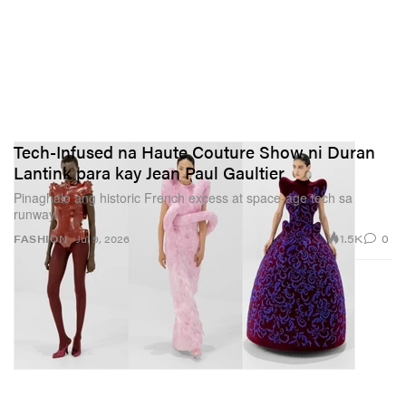
Tech-Infused na Haute Couture Show ni Duran
Lantink para kay Jean Paul Gaultier
Pinaghalo ang historic French excess at space-age tech sa
runway.
1.5K
0
FASHION
Jul 9, 2026