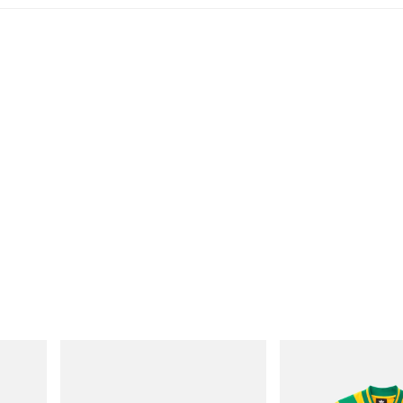
Merrell 1TRL
adidas Originals
Merrell 1TRL X Perks And Mini Hydro
Adidas Originals X Brai
Next Gen Moc
Football Jersey