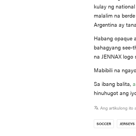
kulay ng national
malalim na berde 
Argentina ay tan
Habang opaque an
bahagyang see-thr
na JENNAX logo s
Mabibili na ngayo
Sa ibang balita,
a
hinuhugot ang iyo
Ang artikulong ito 
SOCCER
JERSEYS