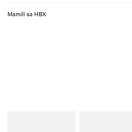
Mamili sa HBX
Merrell 1TRL
On
Merrell 1TRL X Perks And Mini Cham
Cloudmonster 1
Storm GORE-TEX®