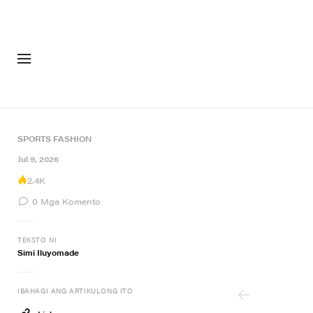
FASHION
SAPATOS
SPORTS
FASHION
8 of 8
Jul 9, 2026
2.4K
0
Mga Komento
TEKSTO NI
Simi Iluyomade
IBAHAGI ANG ARTIKULONG ITO