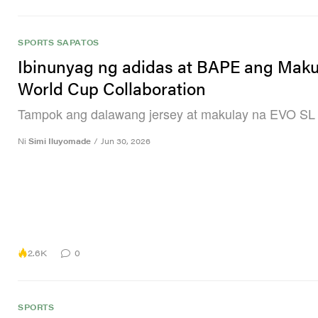
SPORTS
SAPATOS
Ibinunyag ng adidas at BAPE ang Maku
World Cup Collaboration
Tampok ang dalawang jersey at makulay na EVO SL 
Ni
Simi Iluyomade
/
Jun 30, 2026
2.6K
0
SPORTS