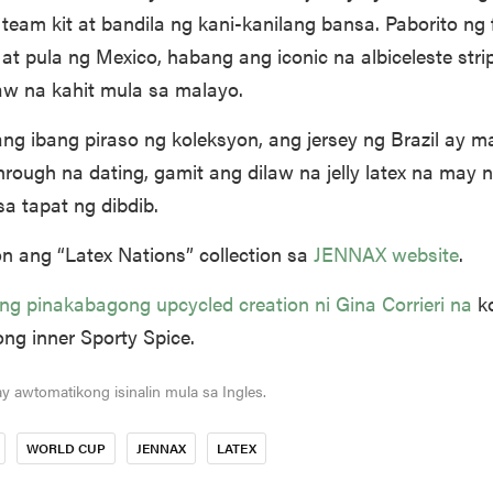
 team kit at bandila ng kani-kanilang bansa. Paborito ng
at pula ng Mexico, habang ang iconic na albiceleste stri
aw na kahit mula sa malayo.
g ibang piraso ng koleksyon, ang jersey ng Brazil ay ma
ough na dating, gamit ang dilaw na jelly latex na may n
a tapat ng dibdib.
n ang “Latex Nations” collection sa
JENNAX website
.
ng pinakabagong upcycled creation ni Gina Corrieri na
ko
ng inner Sporty Spice.
ay awtomatikong isinalin mula sa Ingles.
WORLD CUP
JENNAX
LATEX