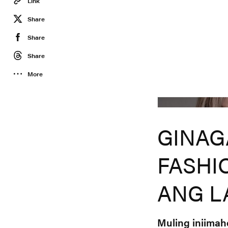
Link
Share
Share
Share
More
Jennax
GINAG
FASHI
ANG L
Muling iniimah