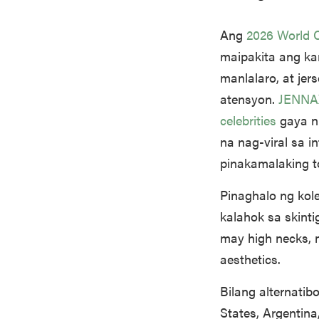
Ang
2026 World 
maipakita ang kan
manlalaro, at jer
atensyon.
JENNA
celebrities
gaya n
na nag-viral sa in
pinakamalaking t
Pinaghalo ng kol
kalahok sa skint
may high necks, 
aesthetics.
Bilang alternatib
States, Argentin