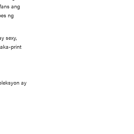
 fans ang
pes ng
y sexy,
aka-print
leksyon ay