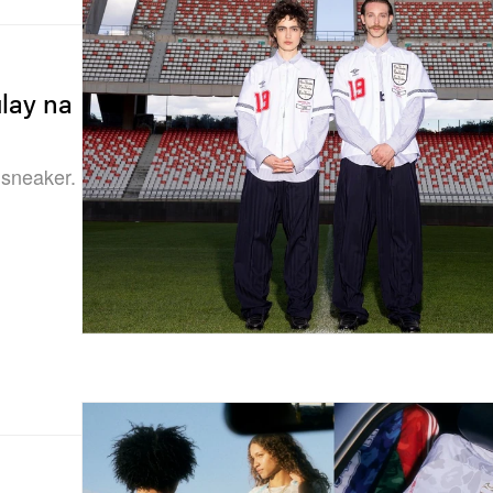
lay na
sneaker.