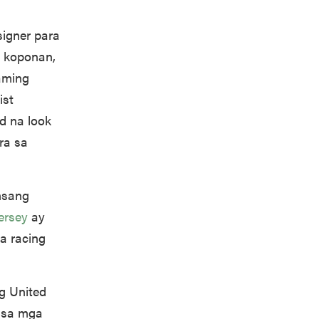
signer para
a koponan,
 aming
ist
ed na look
ara sa
nsang
jersey
ay
a racing
ng United
g sa mga