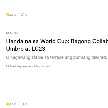
2.3K
0
SPORTS
Handa na sa World Cup: Bagong Colla
Umbro at LC23
Ginagawang staple sa terrace ang pormang tailored.
Ni
Simi Iluyomade
/
May 22, 2026
2.3K
0