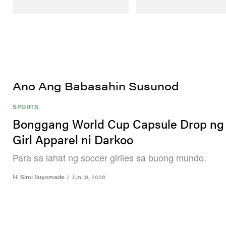
Mamili Ngayon
Mamili Ngayon
Ano Ang Babasahin Susunod
SPORTS
Bonggang World Cup Capsule Drop ng
Girl Apparel ni Darkoo
Para sa lahat ng soccer girlies sa buong mundo.
Ni
Simi Iluyomade
/
Jun 19, 2026