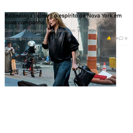
Balenciaga celebra o espírito de Nova York em
nova campanha
Com Sarah Pidgeon em destaque em “A New York Minute”.
4.4K
0
MODA
May 27, 2026