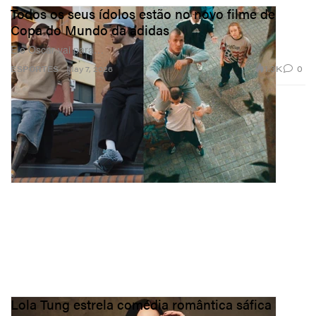
Todos os seus ídolos estão no novo filme de
Copa do Mundo da adidas
E o Oscar vai para…
1.3K
0
ESPORTES
May 7, 2026
Lola Tung estrela comédia romântica sáfica