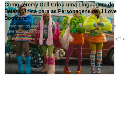
Como Jeremy Dell Criou uma Linguagem de
Beleza Única para as Personagens de “I Love
Boosters”
Conversamos com o maquiador sobre como ele deu vida ao
universo surreal do filme.
606
0
BELEZA
May 26, 2026