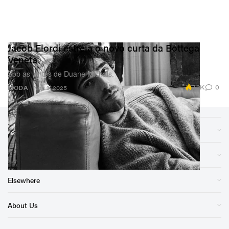
Jacob Elordi estrela o novo curta da Bottega
Veneta
Sob as lentes de Duane Michals.
7.2K
0
MODA
Nov 3, 2025
Sections
Store
Elsewhere
About Us