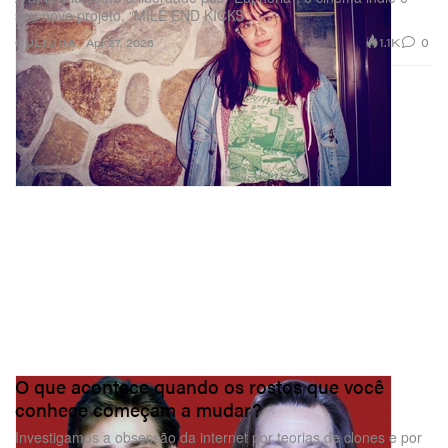
seu novo projeto, “MILE END KICKS”.
1.1K
0
CULTURA
Apr 27, 2026
O que acontece quando os rostos que você
conhece começam a mudar?
Investigamos a obsessão da internet por teorias de clones e por