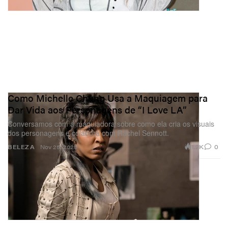
Como Michelle Chung Usa a Maquiagem para
Dar Vida aos Personagens de “I Love LA”
Conversamos com a maquiadora sobre como ela cria os visuais
dos personagens e colabora com Rachel Sennott.
1.2K
0
BELEZA
Nov 25, 2025