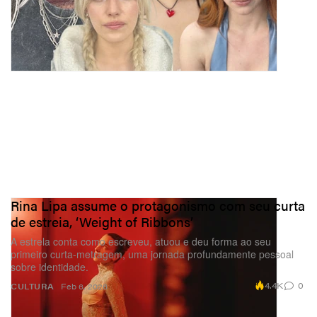
Rina Lipa assume o protagonismo com seu curta
de estreia, ‘Weight of Ribbons’
A estrela conta como escreveu, atuou e deu forma ao seu
primeiro curta-metragem, uma jornada profundamente pessoal
sobre identidade.
4.4K
0
CULTURA
Feb 6, 2026