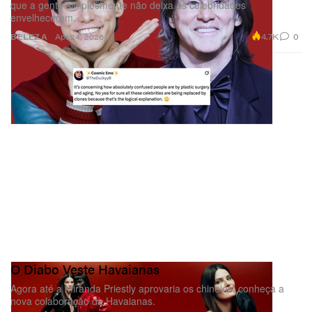
que a gente simplesmente não deixa as celebridades
envelhecerem.
4.7K
0
BELEZA
Apr 24, 2026
O Diabo Veste Havaianas
Agora até a Miranda Priestly aprovaria os chinelos: conheça a
nova colaboração da Havaianas.