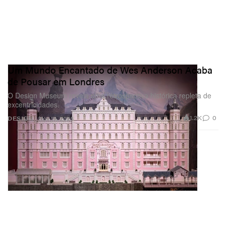
Um Mundo Encantado de Wes Anderson Acaba
de Pousar em Londres
O Design Museum revela uma retrospectiva histórica repleta de
excentricidades.
1.2K
0
DESIGN
Nov 19, 2025