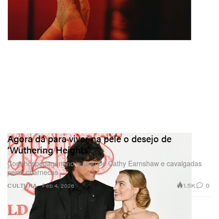
Agora dá para viver na pele o desejo de
‘Wuthering Heights’
Com hospedagem no quarto de Cathy Earnshaw e cavalgadas
pelas charnecas.
1.5K
0
CULTURA
Feb 4, 2026