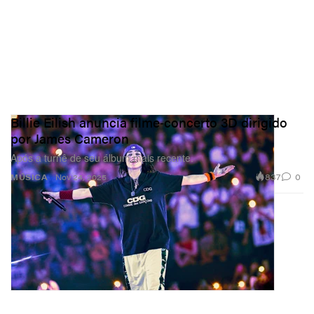
Billie Eilish anuncia filme‑concerto 3D dirigido
por James Cameron
Após a turnê de seu álbum mais recente.
837
0
MÚSICA
Nov 24, 2025