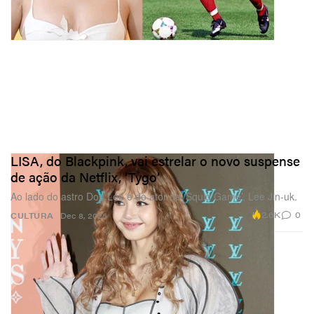
LISA, do Blackpink, vai estrelar o novo suspense
de ação da Netflix, ‘Tygo’
Ao lado do astro Don Lee e do ator de ‘Squid Game’, Lee Jin-uk.
2.6K
0
CULTURA
Dec 8, 2025