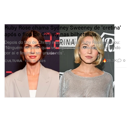
Ruby Rose chama Sydney Sweeney de 'cretina'
após o flop de Christy nas bilheterias
Depois do flop de Christy nas bilheterias, Ruby Rose disparou:
“Ninguém do ‘povo’ quer ver alguém que os odeia, se exibindo
por aí e fingindo ser um de nós”.
26.3K
0
CULTURA
Nov 13, 2025