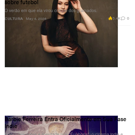
sobre futebol
O verão em que ela virou craque dos gramados.
5.4K
0
CULTURA
May 4, 2026
Barbie Ferreira Entra Oficialmente em Sua Fase
Indie
A atriz fala sobre a liberdade pós-“Euphoria”, o cinema indie e