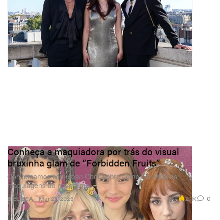
Conheça a maquiadora por trás do visual
bruxinha glam de “Forbidden Fruits”
Conversamos com Joan Chell sobre como ela criou as
maquiagens do novo filme.
2.1K
0
BELEZA
Mar 27, 2026