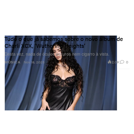
Tudo o que já sabemos sobre o novo álbum de
Charli XCX, ‘Wuthering Heights’
Desta vez, nada de óculos escuros nem cigarro à vista.
2.0K
0
MÚSICA
Nov 18, 2025