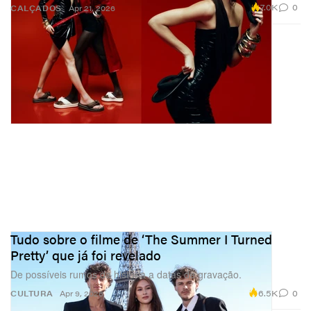
7.0K
0
CALÇADOS
Apr 21, 2026
Tudo sobre o filme de ‘The Summer I Turned
Pretty’ que já foi revelado
De possíveis rumos da história a datas de gravação.
6.5K
0
CULTURA
Apr 9, 2026