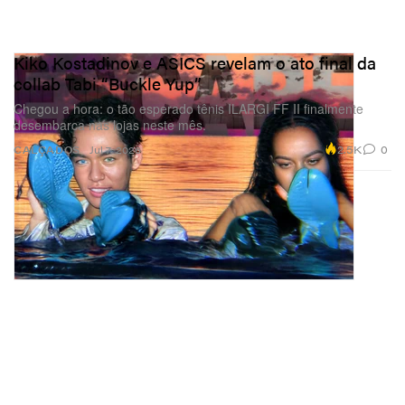
Kiko Kostadinov e ASICS revelam o ato final da
collab Tabi “Buckle Yup”
Chegou a hora: o tão esperado tênis ILARGI FF II finalmente
desembarca nas lojas neste mês.
2.5K
0
CALÇADOS
Jul 7, 2026