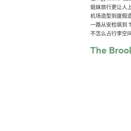
姐妹旅行更让人
机场造型到度假
一路从安检飒到 
不怎么占行李空
The Broo