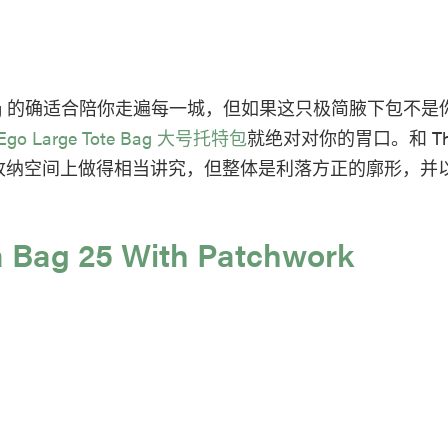
lyn Bag 的确适合陪你走遍每一城，但如果这只极简腋下包不
r/Ego Large Tote Bag 大号托特包
就绝对对你的胃口。和 The 
在收纳空间上做得相当讲究，但整体是利落方正的廓形，并
a Bag 25 With Patchwork