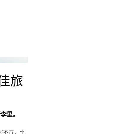
Coach
最佳旅
行李里。
心照不宣，比