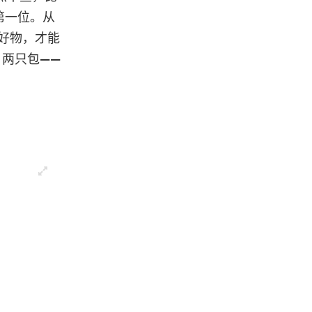
第一位。从
些好物，才能
、两只包——