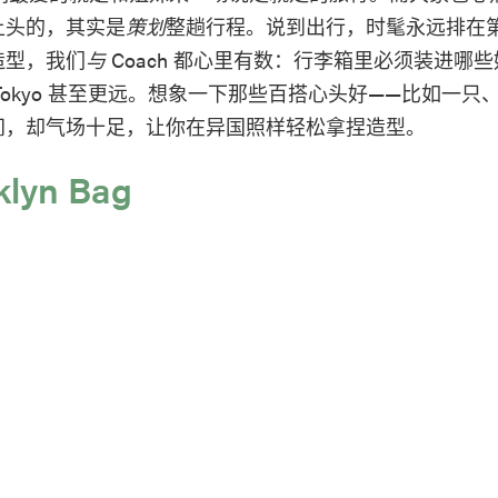
上头的，其实是
策划
整趟行程。说到出行，时髦永远排在
造型，我们
与
Coach 都心里有数：行李箱里必须装进哪
Tokyo 甚至更远。想象一下那些百搭心头好——比如一只
间，却气场十足，让你在异国照样轻松拿捏造型。
klyn Bag