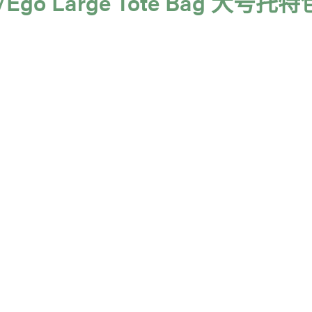
er/Ego Large Tote Bag 大号托特