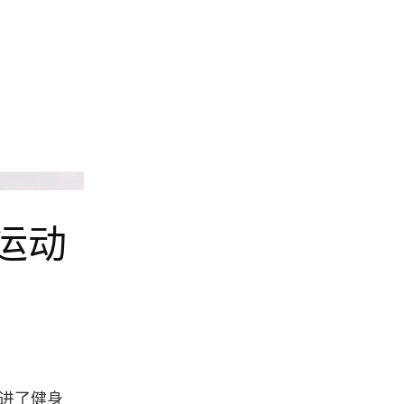
Fleur Du Mal
感运动
进了健身