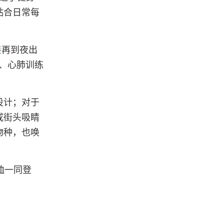
贴合日常每
装
再到夜出
t、心肺训练
设计；对于
或街头吸睛
物种，也唤
恤一同登