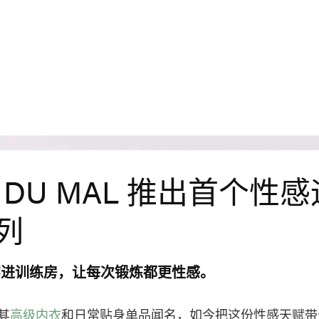
R DU MAL 推出首个性
列
穿进训练房，让每次锻炼都更性感。
其
高级内衣
和日常贴身单品闻名，如今把这份性感天赋带