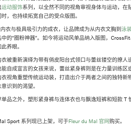
出
运动服饰
系列，以全然不同的视角审视身体与运动，在
同时，也持续拓宽自己的受众版图。
Mal 时髦内衣与极具吸引力的成衣，让品牌成为从内衣文胸到
泳
中的“圈粉神器”。如今将运动风单品纳入版图，CrossFi
如此养眼。
内衣被重新演绎为带有俏皮阳台式领口与蕾丝镂空的撩人
也能自成宣言的女孩来说，蕾丝紧身裤则是在力量训练区
内衣视角重塑传统运动装，打造出介于两者之间的独特新
未意识到的渴望。
单品之外，塑形紧身裤与连体衣也与飘逸短裤和短款 T 
u Mal Sport 系列现已上架，可于
Fleur du Mal 官网
购买。