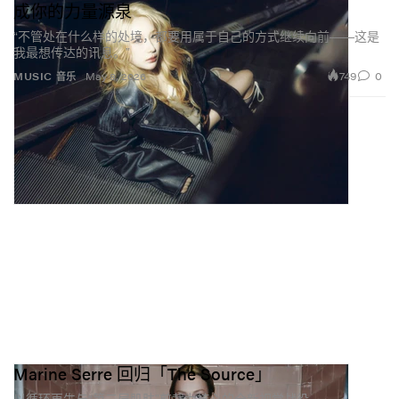
成你的力量源泉
“不管处在什么样的处境，都要用属于自己的方式继续向前——这是
我最想传达的讯息。”
749
0
MUSIC 音乐
May 8, 2026
Marine Serre 回归「The Source」
以循环再生与“第二层肌肤”剪裁为核心的全新视觉战役。