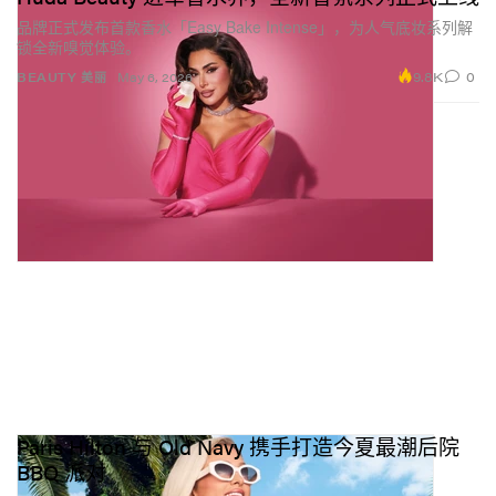
品牌正式发布首款香水「Easy Bake Intense」，为人气底妆系列解
锁全新嗅觉体验。
9.8K
0
BEAUTY 美丽
May 6, 2026
Paris Hilton 与 Old Navy 携手打造今夏最潮后院
BBQ 派对