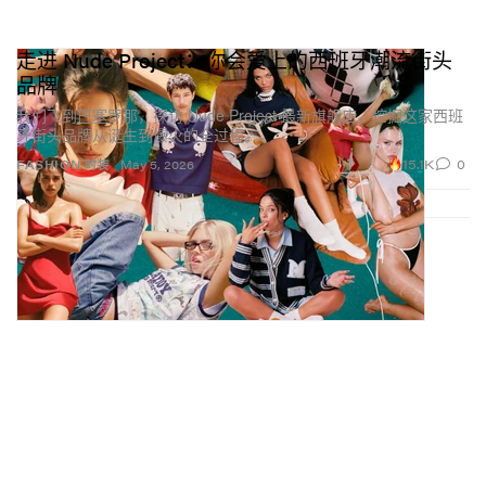
走进 Nude Project：你会爱上的西班牙潮流街头
品牌
我们飞到巴塞罗那，探访 Nude Project 最新旗舰店，挖掘这家西班
牙街头品牌从诞生到爆火的全过程。
15.1K
0
FASHION 时装
May 5, 2026