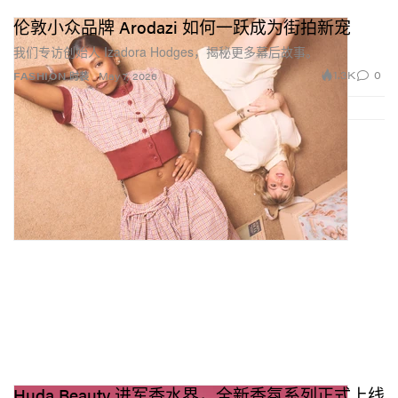
伦敦小众品牌 Arodazi 如何一跃成为街拍新宠
我们专访创始人 Izadora Hodges，揭秘更多幕后故事。
1.3K
0
FASHION 时装
May 7, 2026
Huda Beauty 进军香水界，全新香氛系列正式上线