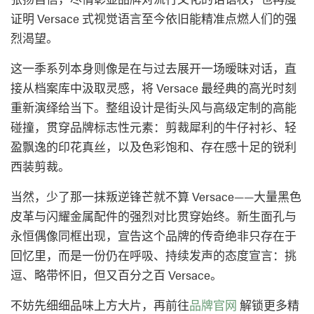
证明 Versace 式视觉语言至今依旧能精准点燃人们的强
烈渴望。
这一季系列本身则像是在与过去展开一场暧昧对话，直
接从档案库中汲取灵感，将 Versace 最经典的高光时刻
重新演绎给当下。整组设计是街头风与高级定制的高能
碰撞，贯穿品牌标志性元素：剪裁犀利的牛仔衬衫、轻
盈飘逸的印花真丝，以及色彩饱和、存在感十足的锐利
西装剪裁。
当然，少了那一抹叛逆锋芒就不算 Versace——大量黑色
皮革与闪耀金属配件的强烈对比贯穿始终。新生面孔与
永恒偶像同框出现，宣告这个品牌的传奇绝非只存在于
回忆里，而是一份仍在呼吸、持续发声的态度宣言：挑
逗、略带怀旧，但又百分之百 Versace。
不妨先细细品味上方大片，再前往
品牌官网
解锁更多精