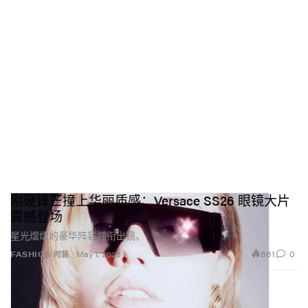
刚硬锋芒撞上华丽质感：Versace SS26 眼镜大片
震撼登场
星光熠熠的豪华阵容领衔出镜。
861
0
FASHION 时装
May 1, 2026