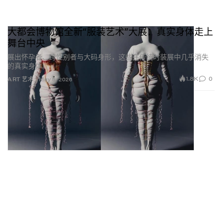
大都会博物馆全新“服装艺术”大展：真实身体走上
舞台中央
展出怀孕者、跨性别者与大码身形，这些在传统时装展中几乎消失
的真实身体。
1.8K
0
ART 艺术
May 5, 2026