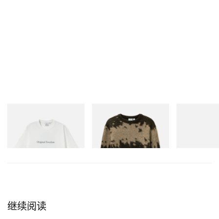
Gramicci
Gramicci
adidas Origina
Vase Tee
Mohair Splatter Sweater
Handball Spezi
Shoes
立刻购入
立刻购入
立刻购入
继续阅读