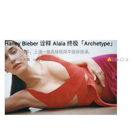
Hailey Bieber 诠释 Alaïa 终极「Archetype」
回归极简线条，上演一堂高级极简华丽穿搭课。
6.6K
0
FASHION 时装
May 8, 2026