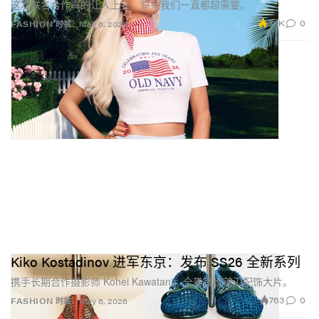
这次联名合作真的让人上头，原来我们一直都超需要。
3.1K
0
FASHION 时装
May 6, 2026
Kiko Kostadinov 进军东京：发布 SS26 全新系列
携手长期合作摄影师 Kohei Kawatani，全景呈现前卫配饰大片。
763
0
FASHION 时装
May 6, 2026