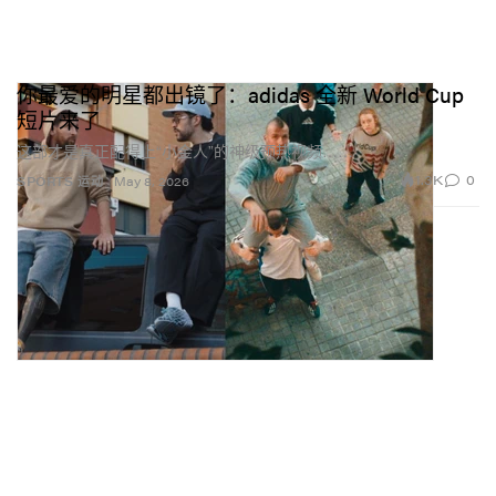
你最爱的明星都出镜了：adidas 全新 World Cup
短片来了
这部才是真正配得上“小金人”的神级预热视频……
1.3K
0
SPORTS 运动
May 8, 2026