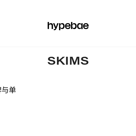
时尚
球鞋
美妆
体育
艺术与设计
音乐
文化
网
SKIMS
牌与单