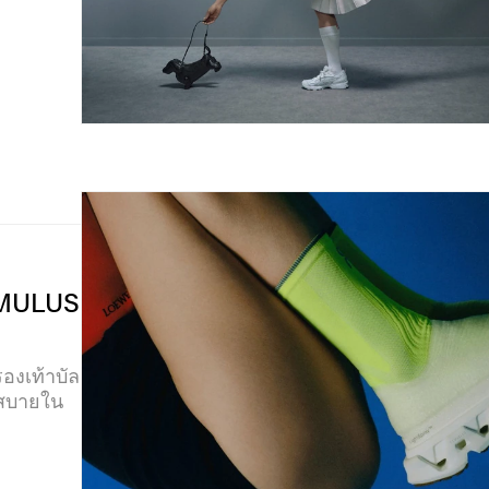
CUMULUS
องเท้าบัล
มสบายใน