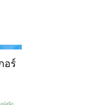
Asics
กอร์
ไลน์สนีก