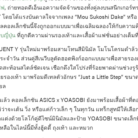
ซีฟ
, ถ่ายทอดดีเอ็นเอความจัดจ้านของทั้งคู่ลงบนสนีกเกอร์
โดยได้แรงบันดาลใจจากเพลง “Mou Sukoshi Dake” หรือ 
ซูลคอลเล็กชันนี้จึงถูกออกแบบมาเพื่อเฉลิมฉลองให้กับความค
ญี่ปุ่น
ที่ถูกตีความผ่านรองเท้าและเสื้อผ้าแฟชั่นอย่างเต็มที
ENT Y รุ่นใหม่มาพร้อมสามโทนสีมินิมัล โมโนโครมดำล
ระจำวัน ส่วนคู่สีเนวีบลูตัดฮอตพิงก์ออกแบบมาเพื่อสายรองเ
รดสะท้อนสไตล์ชัดเจน เชือกดึงใสโปร่งที่ร้อยพาดผ่านช่วงรูร
งเท้า มาพร้อมดีเทลตัวอักษร “Just a Little Step” ขนาดเ
บยล
ล้ว คอลเล็กชัน ASICS x YOASOBI ยังมาพร้อมเสื้อผ้าที่ต
่าจะเต้น วิ่ง หรือแค่ก้าวเล็ก ๆ ในทุกวัน แทร็กสูทมีให้เลือ
ตกแต่งด้วยโลโก้คู่ดีไซน์มินิมัลและป้าย YOASOBI ขนาดเล็กที
หลือในไลน์นี้มีทั้งฮู้ดดี้ ถุงเท้า และหมวก