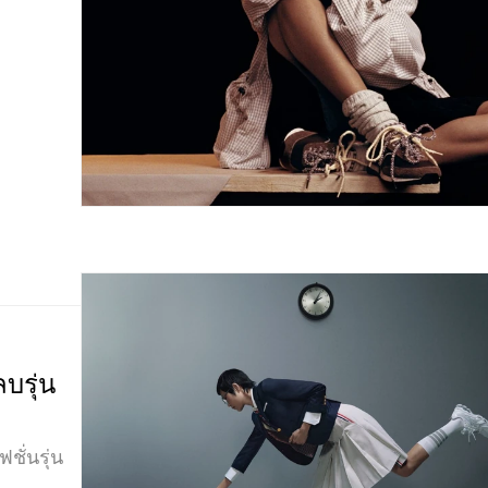
บรุ่น
ชั่นรุ่น