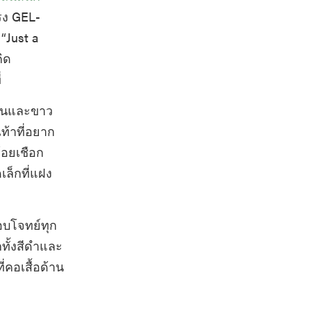
ทรง GEL-
“Just a
ิด
่
้วนและขาว
ท้าที่อยาก
้อยเชือก
ล็กที่แฝง
อบโจทย์ทุก
กทั้งสีดำและ
่คอเสื้อด้าน