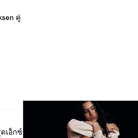
sen คู่
ดเอ็กซ์