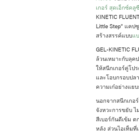
เกอร์
สุดเอ็กซ์คลู
KINETIC FLUENT 
Little Step” แคป
สร้างสรรค์แบบ
แบบ
GEL-KINETIC FLU
ล้วนเหมาะกับลุคป
ให้สนีกเกอร์คู่โป
และโอบกรอบปลายรอ
ความเก๋อย่างแย
นอกจากสนีกเกอร์แ
จังหวะการขยับ ไม่ว
สีเบอร์กันดีเข้ม 
หลัง ส่วนไอเท็มที่เ