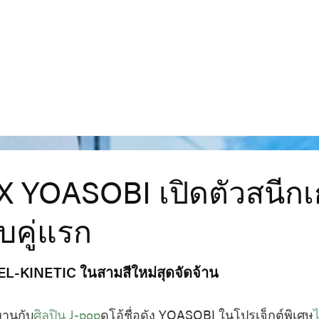
X YOASOBI เปิดตัวสนีกเ
คู่แรก
GEL-KINETIC ในสามสีใหม่สุดจัดจ้าน
งานกับ
ศิลปิน J-pop
ดูโอ้ชื่อดัง YOASOBI ในโปรเจ็กต์พิเศษ