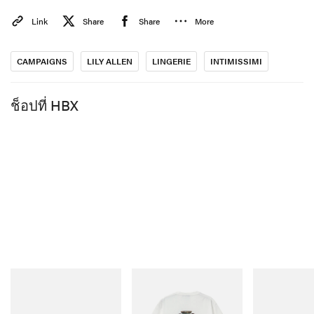
Link
Share
Share
More
CAMPAIGNS
LILY ALLEN
LINGERIE
INTIMISSIMI
ช็อปที่ HBX
adidas Originals
Gramicci
On
Handball Spezial Loafer
Vase Tee
Cloudmonster 
Shoes
ช็อปเลย
ช็อปเลย