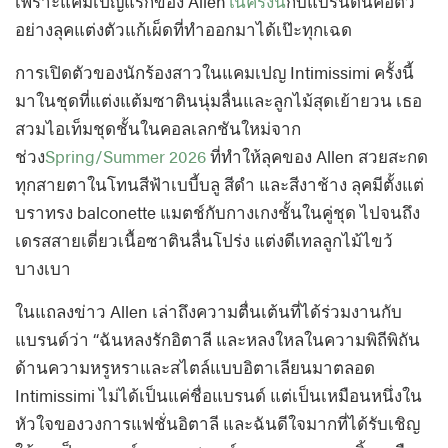
เพราะแคมเปญแรกของ Allen
ในครั้งนี้
กับแบรนด์นี้คือตัว
อย่างลุคแต่งตัวแก้เผ็ดที่ทำออกมาได้เป๊ะทุกเฉด
การเปิดตัวของนักร้องสาวในแคมเปญ Intimissimi ครั้งนี้
มาในชุดที่แต่งแต้มซาตินนุ่มลื่นและลูกไม้สุดเย้ายวน เธอ
สวมไอเท็มชุดชั้นในคอลเลกชันใหม่จาก
ช่วง
Spring/Summer 2026
ที่ทำให้ลุคของ Allen สวยสะกด
ทุกสายตาในโทนสีฟ้าเบบี้บลู สีดำ และสีงาช้าง ลุคมีตั้งแต่
บราทรง balconette แมตช์กับกางเกงชั้นในคู่ชุด ไปจนถึง
เดรสสายเดี่ยวเนื้อซาตินลื่นโปร่ง แต่งดีเทลลูกไม้ไขว้
บางเบา
ในแถลงข่าว Allen เล่าถึงความตื่นเต้นที่ได้ร่วมงานกับ
แบรนด์ว่า “ฉันหลงรักอิตาลี และหลงใหลในความพิถีพิถัน
ด้านความหรูหราและสไตล์แบบอิตาเลียนมาตลอด
Intimissimi ไม่ได้เป็นแค่ชื่อแบรนด์ แต่เป็นเหมือนหนึ่งใน
หัวใจของวงการแฟชั่นอิตาลี และฉันดีใจมากที่ได้รับเชิญ