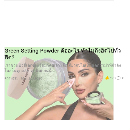
Green Setting Powder คืออะไร ทำไมถึงฮิตไปทั่ว
ฟีด?
เราชวนบิวตี้เอ็กซ์เพิร์ตมาคุยเจาะลึกเกี่ยวกับไอเท็มสุดดราม่าที่กำลัง
โผล่ในทุกคลิป ทุกฟีดตอนนี้
7.2K
0
ความงาม
Mar 20, 2026