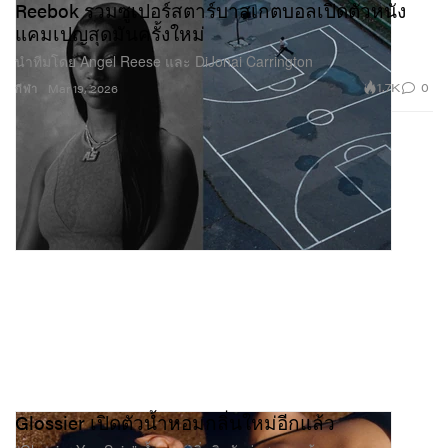
Reebok รวมซูเปอร์สตาร์บาสเกตบอลเปิดตัวหนัง
แคมเปญสุดมันครั้งใหม่
นำทีมโดย Angel Reese และ DiJonai Carrington
1.7K
0
กีฬา
Mar 19, 2026
Glossier เปิดตัวน้ำหอมกลิ่นใหม่อีกแล้ว