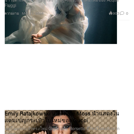
Fiuggi
903
0
ความงาม
Mar 23, 2026
Emily Ratajkowski และ Kate Moss นำแสดงใน
แคมเปญกระเป๋าใบใหม่ของ Gucci
เผยโฉมกระเป๋าทรงใหม่ Giglio และ Borsetto ดีไซน์ไอคอนิกจาก
Gucci