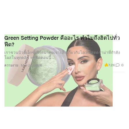
Green Setting Powder คืออะไร ทำไมถึงฮิตไปทั่ว
ฟีด?
เราชวนบิวตี้เอ็กซ์เพิร์ตมาคุยเจาะลึกเกี่ยวกับไอเท็มสุดดราม่าที่กำลัง
โผล่ในทุกคลิป ทุกฟีดตอนนี้
7.2K
0
ความงาม
Mar 20, 2026