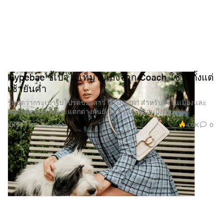
Hypebae ชี้เป้าไอเท็มใบเก่งจาก Coach ใช้ได้ตั้งแต่
เช้ายันค่ำ
รู้หมดว่ากระเป๋าใบโปรดของสาว NYC it-girl สำหรับใช้ในเมืองและ
คอมพลีตลุคสไตล์จะแตกต่างกันยังไง ตั้งแต่เช้าจนถึงดึก
4.6K
0
แฟชั่น
Mar 20, 2026