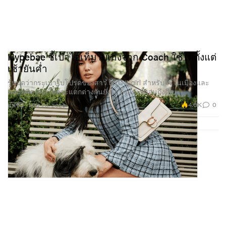
Hypebae ชี้เป้าไอเท็มใบเก่งจาก Coach ใช้ได้ตั้งแต่
เช้ายันค่ำ
รู้หมดว่ากระเป๋าใบโปรดของสาว NYC it-girl สำหรับใช้ในเมืองและ
คอมพลีตลุคสไตล์จะแตกต่างกันยังไง ตั้งแต่เช้าจนถึงดึก
4.6K
0
แฟชั่น
Mar 20, 2026