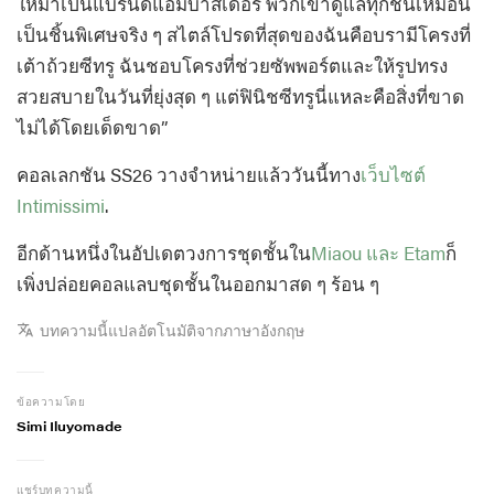
ให้มาเป็นแบรนด์แอมบาสเดอร์ พวกเขาดูแลทุกชิ้นเหมือน
เป็นชิ้นพิเศษจริง ๆ สไตล์โปรดที่สุดของฉันคือบรามีโครงที่
เต้าถ้วยซีทรู ฉันชอบโครงที่ช่วยซัพพอร์ตและให้รูปทรง
สวยสบายในวันที่ยุ่งสุด ๆ แต่ฟินิชซีทรูนี่แหละคือสิ่งที่ขาด
ไม่ได้โดยเด็ดขาด”
คอลเลกชัน SS26 วางจำหน่ายแล้ววันนี้ทาง
เว็บไซต์
Intimissimi
.
อีกด้านหนึ่งในอัปเดตวงการชุดชั้นใน
Miaou และ Etam
ก็
เพิ่งปล่อยคอลแลบชุดชั้นในออกมาสด ๆ ร้อน ๆ
บทความนี้แปลอัตโนมัติจากภาษาอังกฤษ
ข้อความโดย
Simi Iluyomade
แชร์บทความนี้