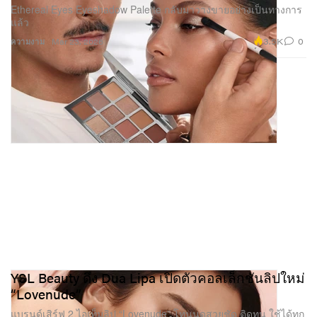
Ethereal Eyes Eyeshadow Palette กลับมาวางขายอย่างเป็นทางการ
แล้ว
3.5K
0
ความงาม
Mar 23, 2026
YSL Beauty ดึง Dua Lipa เปิดตัวคอลเล็กชันลิปใหม่
“Lovenude”
แบรนด์เสิร์ฟ 2 ไอเท็มลิป “Lovenude” โทนนูดสวยชัด ติดทน ใช้ได้ทุก