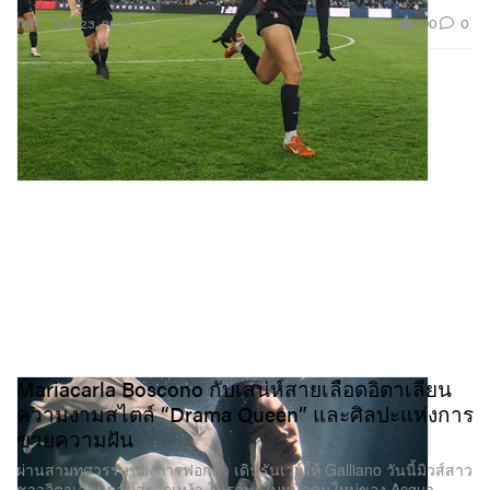
490
0
กีฬา
Mar 23, 2026
Mariacarla Boscono กับเสน่ห์สายเลือดอิตาเลียน
ความงามสไตล์ “Drama Queen” และศิลปะแห่งการ
ขายความฝัน
ผ่านสามทศวรรษของการฟอกคิ้ว เดินรันเวย์ให้ Galliano วันนี้มิวส์สาว
ชาวอิตาเลียนกลับสู่รากเหง้า ในฐานะใบหน้าคนใหม่ของ Acqua