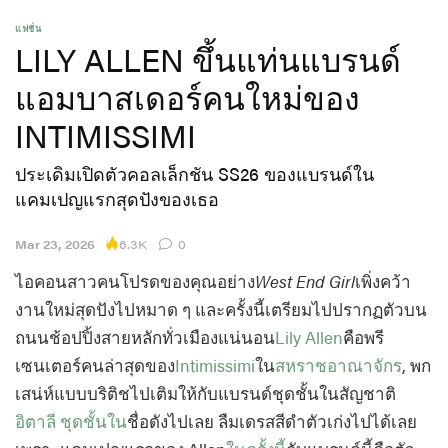
แฟชั่น
LILY ALLEN ขึ้นแท่นแบรนด์
แอมบาสเดอร์คนใหม่ของ
INTIMISSIMI
ประเดิมเปิดตัวคอลเล็กชัน SS26 ของแบรนด์ใน
แคมเปญแรกสุดปังของเธอ
6.3K
Mar 23, 2026
0
ไอคอนสาวคนโปรดของคุณอย่าง
West End Girl
เพิ่งคว้า
งานใหม่สุดปังไปหมาด ๆ และครั้งนี้เตรียมไปปรากฏตัวบน
ถนนช้อปปิ้งสายหลักทั่วเมืองแน่นอน
Lily Allen
คือพรี
เซนเตอร์คนล่าสุดของ
Intimissimi
ใน
สหราชอาณาจักร
, พก
เสน่ห์แบบบริติชไปเติมให้กับแบรนด์ชุดชั้นในสัญชาติ
อิตาลี
ชุดชั้นใน
ชื่อดังไปเลย ลืมเดรสสีดำตัวเก่งไปได้เลย