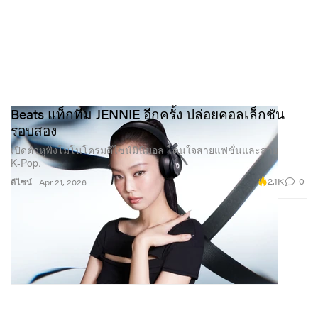
Beats แท็กทีม JENNIE อีกครั้ง ปล่อยคอลเล็กชัน
รอบสอง
เปิดตัวหูฟังโมโนโครมดีไซน์มินิมอล โดนใจสายแฟชั่นและสาย
K‑Pop.
2.1K
0
ดีไซน์
Apr 21, 2026