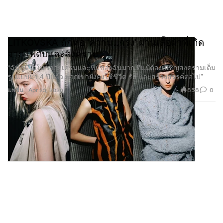
LITKOVSKA ถักทอ ‘ความแกร่ง’ ผ่านเสื้อผ้าที่เกิด
จากไฟดับและสงคราม
“ฉันภูมิใจในชาวยูเครนและทีมของฉันมาก ที่แม้ต้องเผชิญสงครามเต็ม
รูปแบบมา 4 ปีแล้ว พวกเขายังคงใช้ชีวิต รัก และสร้างสรรค์ต่อไป”
858
0
แฟชั่น
Apr 23, 2026