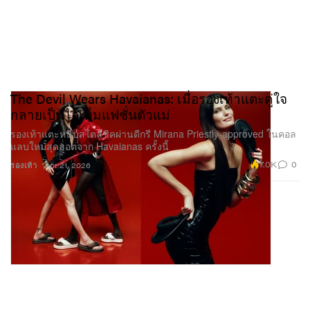
The Devil Wears Havaianas: เมื่อรองเท้าแตะคู่ใจ
กลายเป็นไอเท็มแฟชั่นตัวแม่
รองเท้าแตะหนีบสไตล์ชิคผ่านดีกรี Mirana Priestly-approved ในคอล
แลบใหม่สุดฮอตจาก Havaianas ครั้งนี้
7.0K
0
รองเท้า
Apr 21, 2026