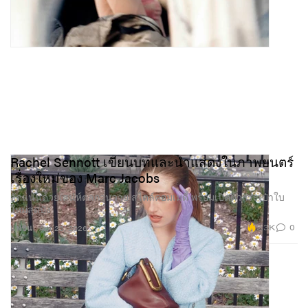
Rachel Sennott เขียนบทและนำแสดงในภาพยนตร์
เรื่องใหม่ของ Marc Jacobs
อัดแน่นด้วยเสน่ห์ตลกวุ่นวาย สไตล์คอมเมดี้ พร้อมเปิดตัวกระเป๋าใบ
ใหม่สุดปัง
2.3K
0
แฟชั่น
Apr 23, 2026