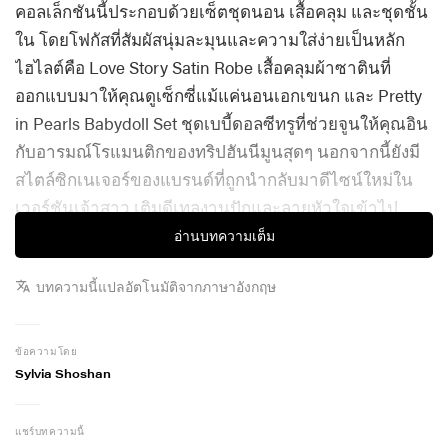
คอลเล็กชันนี้ประกอบด้วยเซ็ตชุดนอน เสื้อคลุม และชุดชั้น
ใน โดยโฟกัสที่สัมผัสนุ่มละมุนและความใส่ง่ายเป็นหลัก
ไฮไลต์คือ Love Story Satin Robe เสื้อคลุมผ้าซาตินที่
ออกแบบมาให้คุณดูเซ็กซี่แม้แค่นอนเอกเขนก และ Pretty
in Pearls Babydoll Set ชุดเบบี้ดอลซีทรูที่ช่วยจูนให้คุณอิน
กับอารมณ์โรแมนติกของทริปฮันนีมูนสุดๆ นอกจากนี้ยังมี
สไตล์ซิกเนเจอร์ของแบรนด์ที่ถูกนำกลับมาดีไซน์ใหม่ใน
เวอร์ชันเจ้าสาว เติมดีเทลงานปักและลายหัวใจเข้าไป
อย่างมีเสน่ห์
อ่านบทความเต็ม
โทนสีหลักของคอลเล็กชันมาในเฉดขาวนุ่มละมุนและฟ้า
บทความนี้แปลอัตโนมัติจากภาษาอังกฤษ
อ่อนละไม จับคู่เนื้อผ้าเมชเข้ากับซาตินเงางามและเจอร์ซีย์
น้ำหนักเบา เพื่อถ่ายทอดลุคเจ้าสาวยุคใหม่ได้อย่างเนียน
ข้อความโดย
กริบในทุกมุมมอง ดีไซน์ถูกออกแบบโดยคำนึงถึงการใช้
Sylvia Shoshan
งานระยะยาว แต่ละชิ้นพร้อมเปลี่ยนจากโมเมนต์วัน
แต่งงานไปสู่การใส่ในชีวิตประจำวันได้อย่างลื่นไหล Zoe
แชร์บทความนี้
Zoldan แบรนด์เมเนเจอร์เผยว่า “นี่ไม่ใช่คอลเล็กชันที่ใส่