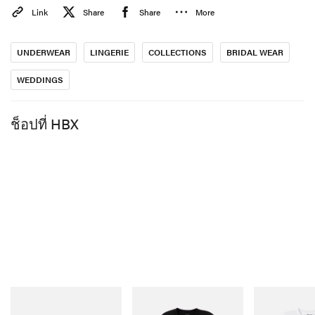
Link
Share
Share
More
แค่ครั้งเดียว แต่มันคือชุดที่คุณจะใช้ชีวิตอยู่ในนั้นตลอด
ช่วงเวลาที่หมั้นหมาย และยาวไปกว่านั้นอีกมาก”
UNDERWEAR
LINGERIE
COLLECTIONS
BRIDAL WEAR
The Honeydew Bridal Collection เตรียมเปิดตัวในช่วงต้น
WEDDINGS
เดือนพฤษภาคมนี้ แวะไปที่
เว็บไซต์ของแบรนด์
เพื่ออัปเดต
เพิ่มเติม
ช็อปที่ HBX
อีกหนึ่งอัปเดตในวงการแฟชั่น,
อย่าลืมไปส่องดรอปล่าสุด
ของ OPEN YY ในชื่อ “FAKE HOLIDAY”
Puma
INITIAL
INITIAL
H-Street Once-A-Year
Billionaire Boys Club X
Billionaire Boy