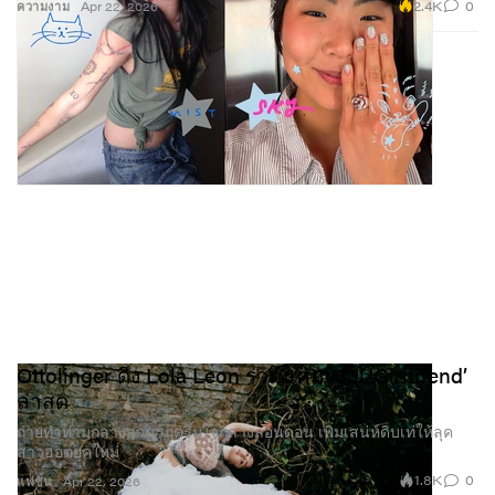
2.4K
0
ความงาม
Apr 22, 2026
Ottolinger ดึง Lola Leon ร่วมแคมเปญ ‘Girlfriend’
ล่าสุด
ถ่ายทำท่ามกลางสวนรกครึ้มใจกลางลอนดอน เพิ่มเสน่ห์ดิบเท่ให้ลุค
สาวฮอตยุคใหม่
1.8K
0
แฟชั่น
Apr 22, 2026