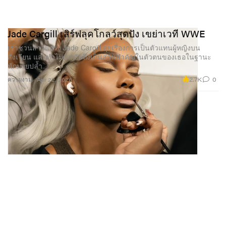
Jade Cargill เสิร์ฟลุคโกลว์สุดปัง เขย่าเวที WWE
เราชวนสาวแกร่ง Jade Cargill คุยเรื่องการเป็นตัวแทนผู้หญิงบน
สังเวียน และทำไมเมกอัพถึงเป็นส่วนสำคัญในตัวตนของเธอในฐานะ
นักมวยปล้ำ
2.7K
0
ความงาม
Apr 22, 2026