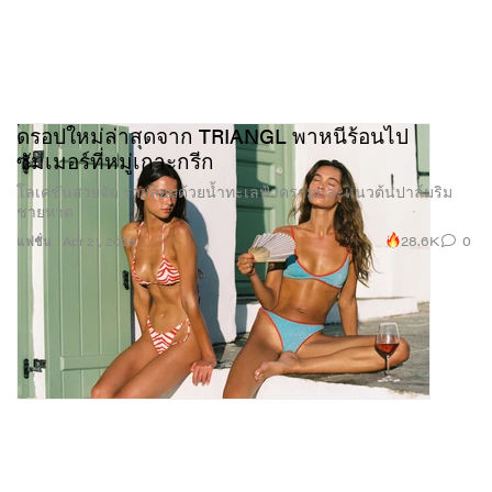
ดรอปใหม่ล่าสุดจาก TRIANGL พาหนีร้อนไป
ซัมเมอร์ที่หมู่เกาะกรีก
โลเคชันสวยจัด รายล้อมด้วยน้ำทะเลฟ้าครามและแนวต้นปาล์มริม
ชายหาด
28.6K
0
แฟชั่น
Apr 21, 2026