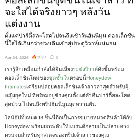
จะใส่ได้จริงยาวๆ หลังวัน
แต่งงาน
ตั้งแต่ปาร์ตี้สละโสดไปจนถึงเช้าวันฮันนีมูน คอลเล็กชัน
นี้ใส่ได้เกินกว่าช่วงเดินเข้าสู่ประตูวิวาห์แน่นอน
13.9K
Apr 24, 2026
0
เรารู้สึกเหมือนกำลังได้ยินเสียง
ระฆังวิวาห์
ดังขึ้นพร้อม
คอลเล็กชันใหม่ของ
ชุดชั้นใน
ดรอปนี้
Honeydew
Intimates
เตรียมปล่อยคอลเล็กชันเจ้าสาวล่าสุดสำหรับผู้
หญิงยุคใหม่ ที่พร้อมอยู่ข้างคุณตั้งแต่ค่ำคืนปาร์ตี้สละโสด
สุดป่วน ไปจนถึงทริปฮันนีมูนสุดหวานฝัน
ไลน์อัปทั้งหมด 18 ชิ้นนี้ถือเป็นการขยายหมวดสินค้าให้กับ
Honeydew พร้อมยกระดับให้แบรนด์กลายเป็นปลายทาง
ครบจบสำหรับทุกสเตจของทริปเจ้าสาวของคุณ