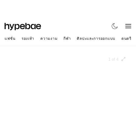
แฟชั่น
รองเท้า
ความงาม
กีฬา
ศิลปะและการออกแบบ
ดนตรี
1 of 4