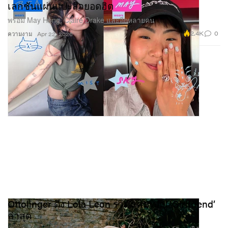
เลกชันแผ่นแปะสิวยอดฮิต
พร้อม May Hong, Claire Drake และอีกหลายคน
2.4K
0
ความงาม
Apr 22, 2026
Ottolinger ดึง Lola Leon ร่วมแคมเปญ ‘Girlfriend’
ล่าสุด