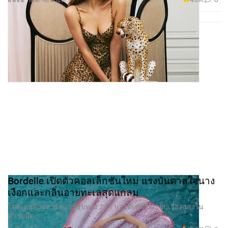
Bordelle เปิดตัวคอลเล็กชันใหม่ แรงบันดาลใจนาง
เงือกและกลิ่นอายทะเลสุดแกลม
โดดเด่นด้วยฮาร์ดแวร์ชุบทอง 24K และดีเทลไหมเย็บเรืองแสงใน
ความมืด