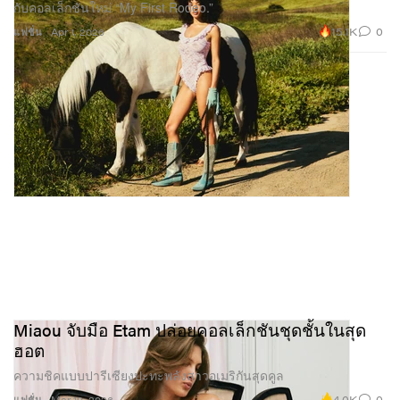
กับคอลเล็กชันใหม่ “My First Rodeo.”
15.1K
0
แฟชั่น
Apr 1, 2026
Miaou จับมือ Etam ปล่อยคอลเล็กชันชุดชั้นในสุด
ฮอต
ความชิคแบบปารีเซียงปะทะพลังสาวอเมริกันสุดคูล
4.0K
0
แฟชั่น
Mar 19, 2026