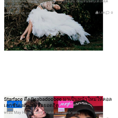
ถ่ายทำท่ามกลางสวนรกครึ้มใจกลางลอนดอน เพิ่มเสน่ห์ดิบเท่ให้ลุค
สาวฮอตยุคใหม่
1.8K
0
แฟชั่น
Apr 22, 2026
Starface ดึง Beabadoobee มาเป็นหน้าใหม่ให้คอล
เลกชันแผ่นแปะสิวยอดฮิต
พร้อม May Hong, Claire Drake และอีกหลายคน