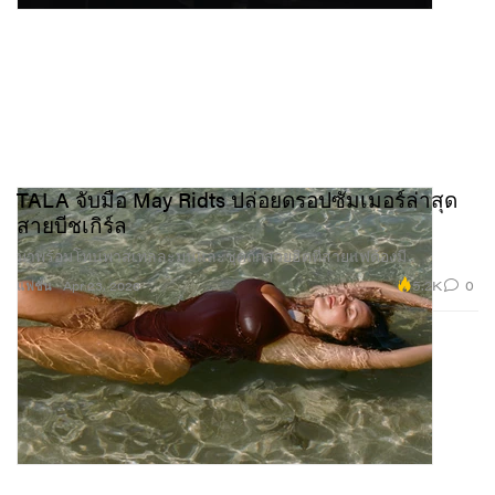
TALA จับมือ May Ridts ปล่อยดรอปซัมเมอร์ล่าสุด
สายบีชเกิร์ล
มาพร้อมโทนพาสเทลละมุนและชุดถักสวยฮิตที่สายแฟต้องมี
5.2K
0
แฟชั่น
Apr 23, 2026