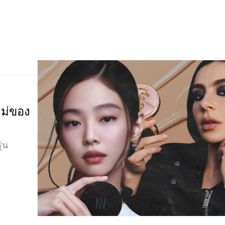
หม่ของ
่น