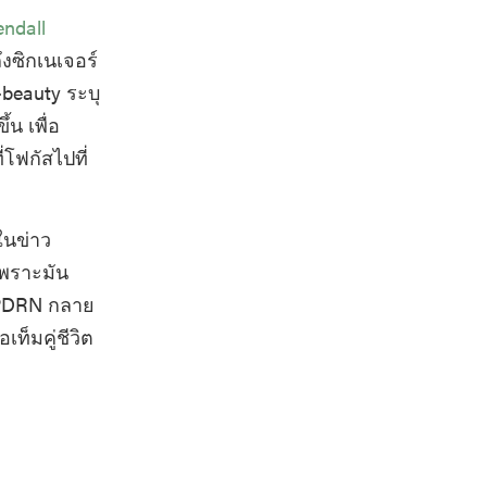
endall
ซิกเนเจอร์
beauty ระบุ
้น เพื่อ
ี่โฟกัสไปที่
ในข่าว
เพราะมัน
์ PDRN กลาย
ท็มคู่ชีวิต