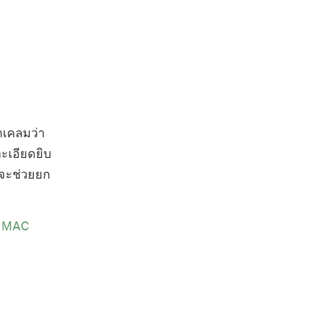
กเคลมว่า
ละเอียดยิบ
าจะช่วยยก
บ MAC