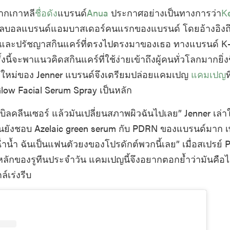
ากเกาหลี
ชื่อดัง
แบรนด์
Anua
ประกาศอย่างเป็นทางการว่า
K
กลบอลแบรนด์แอมบาสเดอร์คนแรกของแบรนด์ โดยอ้างอิงถึง
มัลและปรัชญาสกินแคร์ที่ตรงไปตรงมาของเธอ ทางแบรนด์ K-
งนี้จะพาแนวคิดสกินแคร์ที่ใช้ง่ายเข้าถึงผู้คนทั่วโลกมากยิ่งขึ
ใหม่ของ Jenner แบรนด์จึงเตรียมปล่อยแคมเปญ
แคมเปญ
ท
ow Facial Serum Spray เป็นหลัก
บเบิลคลีนเซอร์ แล้วมันเปลี่ยนสภาพผิวฉันไปเลย” Jenner เล่า
ันยังชอบ Azelaic green serum กับ PDRN ของแบรนด์มาก 
ฉ่ำน้ำ ฉันเป็นแฟนตัวยงของโปรดักต์พวกนี้เลย” เมื่อสเปรย
หลักของรูทีนประจำวัน แคมเปญนี้จึงอยากตอกย้ำว่ามันคือไอเ
์เร่งรีบ