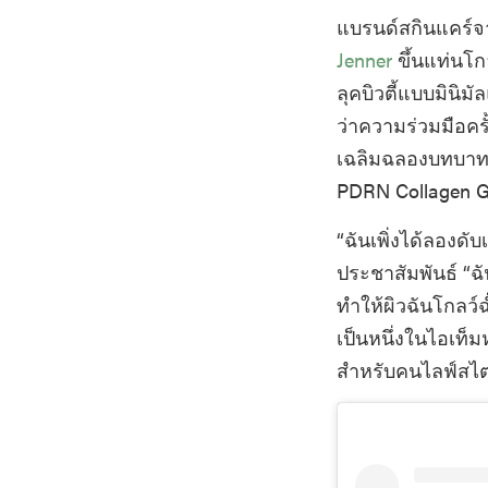
แบรนด์สกินแคร์จ
Jenner
ขึ้นแท่นโ
ลุคบิวตี้แบบมินิ
ว่าความร่วมมือครั้
เฉลิมฉลองบทบาท
PDRN Collagen Gl
“ฉันเพิ่งได้ลองดั
ประชาสัมพันธ์ “ฉ
ทำให้ผิวฉันโกลว์
เป็นหนึ่งในไอเท็ม
สำหรับคนไลฟ์สไตล