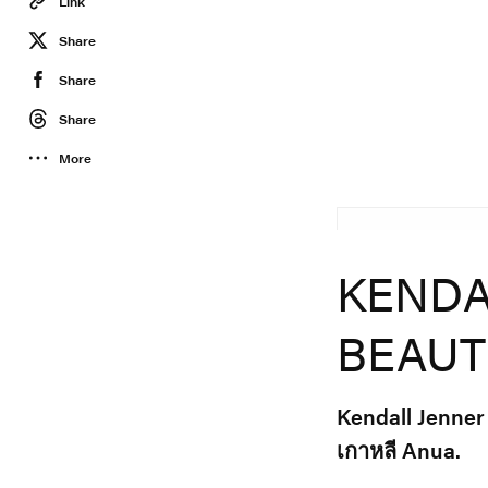
Link
Share
Share
Share
More
KENDAL
BEAUTY
Kendall Jenne
เกาหลี Anua.