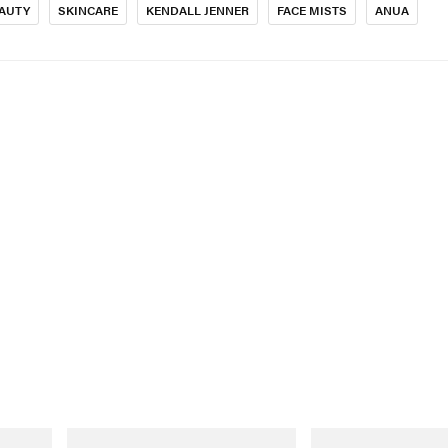
EAUTY
SKINCARE
KENDALL JENNER
FACE MISTS
ANUA