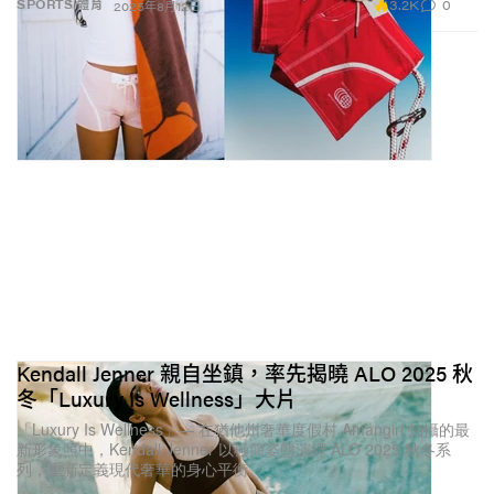
3.2K
0
SPORTS 體育
2025年8月12日
Kendall Jenner 親自坐鎮，率先揭曉 ALO 2025 秋
冬「Luxury Is Wellness」大片
「Luxury Is Wellness」— 在猶他州奢華度假村 Amangiri 拍攝的最
新形象照中，Kendall Jenner 以極簡姿態演繹 ALO 2025 秋冬系
列，重新定義現代奢華的身心平衡。