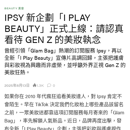
BEAUTY 美容
IPSY 新企劃「I PLAY
BEAUTY」正式上線：請認真
看待 GEN Z 的美妝執念
曾經引領「Glam Bag」熱潮的訂閱服務 Ipsy，再以
全新「I Play Beauty」宣傳片高調回歸，主張把護膚
與彩妝視為興趣而非虛榮，並呼籲外界正視 Gen Z 的
美妝狂熱。
1.3K
2025年8月13日
0
如果你在 2010 年代瘋狂追看美妝達人，對 Ipsy 肯定不
會陌生。早在 TikTok 決定我們化妝枱上哪些產品該留名
之前，一眾美妝迷都靠這項訂閱服務每月寄來的「Glam
Bag」，率先解鎖人氣新品。近日，品牌再度出擊，發
布全新「I Play Beauty」企劃，主張把彩妝與護膚視作