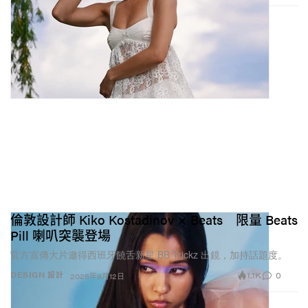
倫敦設計師 Kiko Kostadinov × Beats 限量 Beats
Pill 喇叭突襲登場
官方宣傳大片邀得西班牙饒舌新星 BB Trickz 出鏡，加持話題度。
1.1K
0
DESIGN 設計
2025年8月12日