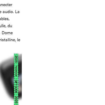
nnecter
e audio. La
ables,
lle, du
ca Dome
stalline, le