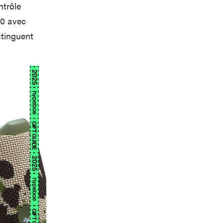
ntrôle
60 avec
stinguent