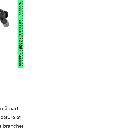
 un Smart
lecture et
s brancher