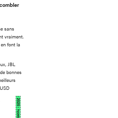
i combler
ne sans
nt vraiment.
en font la
eux, JBL
t de bonnes
eilleurs
$ USD