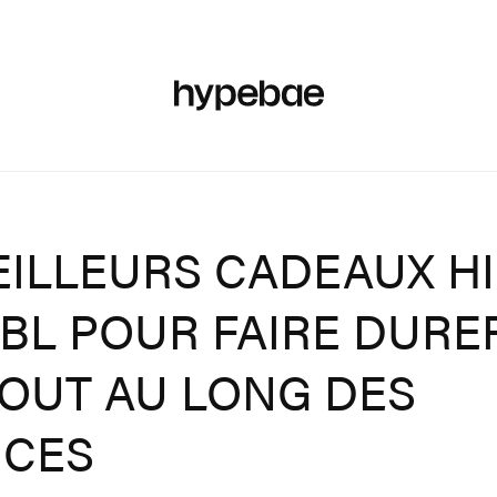
RES
BEAUTÉ
SPORTS
ART & DESIGN
MUSIQUE
C
EILLEURS CADEAUX H
JBL POUR FAIRE DURE
TOUT AU LONG DES
NCES