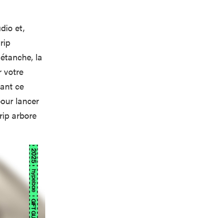
dio et,
rip
 étanche, la
r votre
tant ce
pour lancer
rip arbore