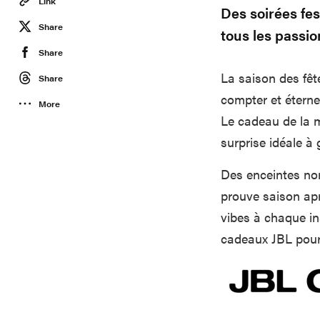
Link
Des soirées fes
Share
tous les passi
Share
La saison des fêt
Share
compter et éterne
More
Le cadeau de la m
surprise idéale à 
Des enceintes nom
prouve saison apr
vibes à chaque in
cadeaux JBL pour 