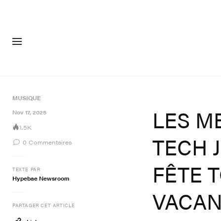
MODE
CHAUSSU
MUSIQUE
LES M
Nov 17, 2025
1.5K
TECH 
0
Commentaires
FÊTE 
TEXTE PAR
Hypebae Newsroom
VACA
PARTAGER CET ARTICLE