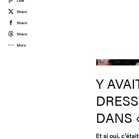
Link
Share
Share
Share
More
Y AVA
DRESS
DANS 
Et si oui, c’ét