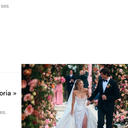
 ses
oria »
es.