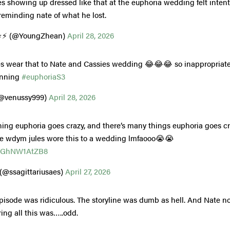
s showing up dressed like that at the euphoria wedding felt intent
 reminding nate of what he lost.
⭐⚡ (@YoungZhean)
April 28, 2026
es wear that to Nate and Cassies wedding 😂😂😂 so inappropriat
unning
#euphoriaS3
@venussy999)
April 28, 2026
thing euphoria goes crazy, and there’s many things euphoria goes cra
use wdym jules wore this to a wedding lmfaooo😭😭
om/GhNW1AtZB8
 (@ssagittariusaes)
April 27, 2026
isode was ridiculous. The storyline was dumb as hell. And Nate no
uring all this was…..odd.