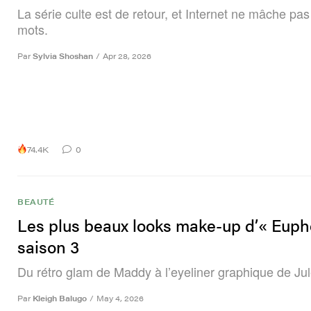
La série culte est de retour, et Internet ne mâche pas
mots.
Par
Sylvia Shoshan
/
Apr 28, 2026
74.4K
0
BEAUTÉ
Les plus beaux looks make-up d’« Euph
saison 3
Du rétro glam de Maddy à l’eyeliner graphique de Jul
Par
Kleigh Balugo
/
May 4, 2026