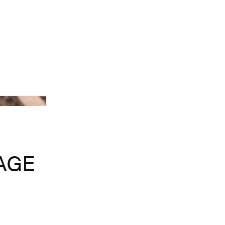
Courtesy Of Hbo
AGE