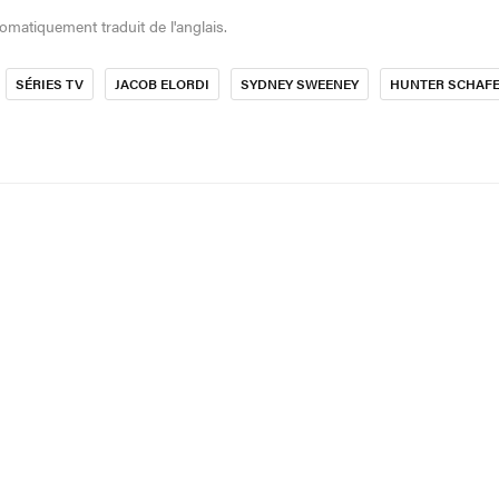
tomatiquement traduit de l'anglais.
SÉRIES TV
JACOB ELORDI
SYDNEY SWEENEY
HUNTER SCHAF