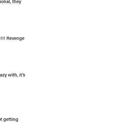
ional, they
e!!! Revenge
zy with, it’s
t getting