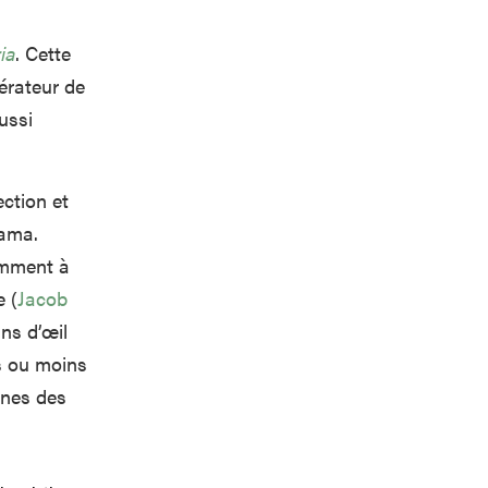
ia
. Cette
nérateur de
ussi
ection et
rama.
tamment à
e (
Jacob
ins d’œil
s ou moins
unes des