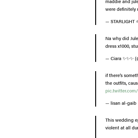
maddie and jule
were definitely
— STARLIGHT 
Na why did Jul
dress x1000, st
— Ciara ✨✨✨ (
if there’s some
the outfits, ca
pic.twitter.c
— lisan al-gaib
This wedding ep
violent at all d