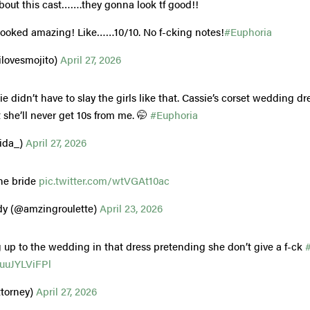
bout this cast…….they gonna look tf good!!
looked amazing! Like……10/10. No f-cking notes!
#Euphoria
lovesmojito)
April 27, 2026
e didn’t have to slay the girls like that. Cassie’s corset wedding d
 she’ll never get 10s from me. 🤭
#Euphoria
ida_)
April 27, 2026
he bride
pic.twitter.com/wtVGAt10ac
dy (@amzingroulette)
April 23, 2026
p to the wedding in that dress pretending she don’t give a f-ck
/uuJYLViFPl
torney)
April 27, 2026