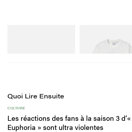
Merrell 1TRL
Gramicci
Merrell 1TRL X Perks And Mini Hydro
Joker Tee
Next Gen Moc
Acheter maintenant
Acheter maintenant
Quoi Lire Ensuite
CULTURE
Les réactions des fans à la saison 3 d’«
Euphoria » sont ultra violentes