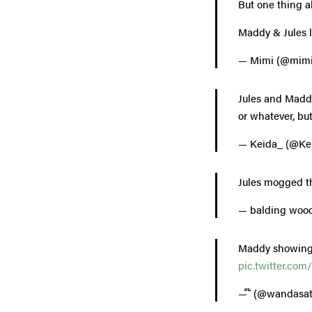
But one thing a
Maddy & Jules 
— Mimi (@mimi
Jules and Maddi
or whatever, but
— Keida_ (@Ke
Jules mogged t
— balding woo
Maddy showing u
pic.twitter.com
— ໊ (@wandasat