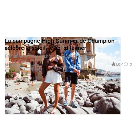
La campagne High Summer de Champion
célèbre le soleil, le sel et la mer
Parfait pour votre wishlist de vacances.
1.0K
0
MODE
Jun 9, 2026