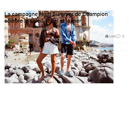
La campagne High Summer de Champion
célèbre le soleil, le sel et la mer
Parfait pour votre wishlist de vacances.
1.0K
0
MODE
Jun 9, 2026