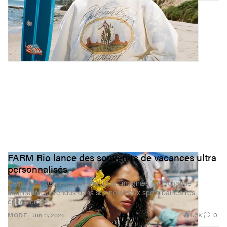
FARM Rio lance des souvenirs de vacances ultra
personnalisés
Des totes, casquettes et bien plus, imaginés pour chaque
destination et vendus dans ses nouveaux spots balnéaires
éphémères.
1.6K
0
MODE
Jun 11, 2026