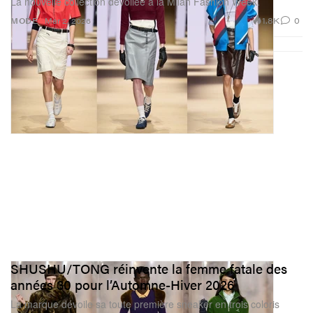
La nouvelle collection dévoilée à la Milan Fashion Week.
1.8K
0
MODE
Mar 2, 2026
SHUSHU/TONG réinvente la femme fatale des
années 30 pour l’Automne-Hiver 2026
La marque dévoile sa toute première sneaker en trois coloris