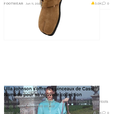
3.0K
0
FOOTWEAR
Jun 11, 2026
Ulla Johnson s’offre les pinceaux de Cassi
Namoda pour sa nouvelle collection
La créatrice mêle des tableaux africains surréalistes à des tricots
fleuris et des ensembles en cuir.
1.1K
0
MODE
Jun 11, 2026