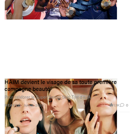
HAIM devient le visage de sa toute première
campagne beauté
Pour célébrer le Super Serum Skin Tint d’ILIA.
1.1K
0
BEAUTÉ
Jun 10, 2026