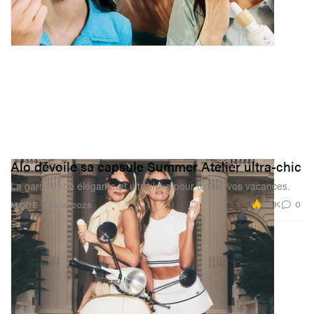
Alo dévoile sa capsule Summer Atelier ultra-chic
La garde-robe élégante et ultra-luxe pour toutes vos vacances.
2.3K
0
MODE
Jun 10, 2026