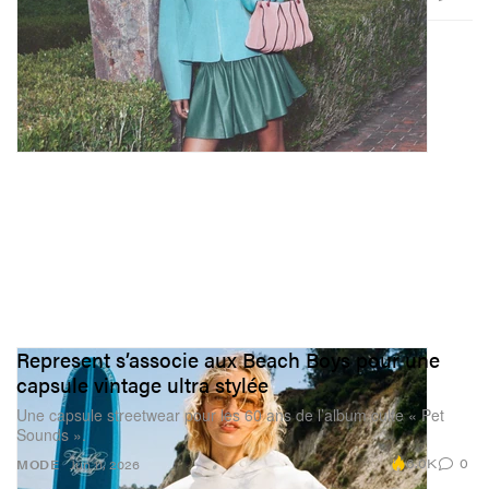
Represent s’associe aux Beach Boys pour une
capsule vintage ultra stylée
Une capsule streetwear pour les 60 ans de l’album culte « Pet
Sounds ».
6.0K
0
MODE
Jun 11, 2026