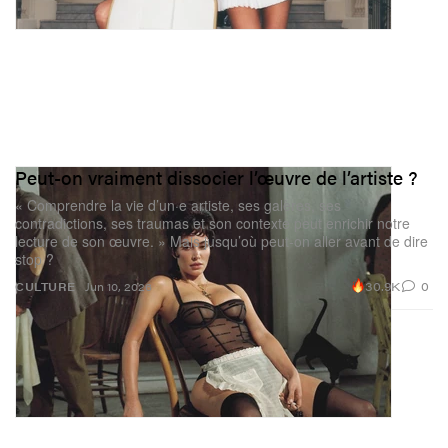
Peut-on vraiment dissocier l’œuvre de l’artiste ?
« Comprendre la vie d’un·e artiste, ses galères, ses
contradictions, ses traumas et son contexte peut enrichir notre
lecture de son œuvre. » Mais jusqu’où peut-on aller avant de dire
stop ?
30.9K
0
CULTURE
Jun 10, 2026