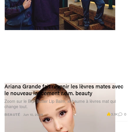
Ariana Grande fait revenir les lèvres mates avec
le nouveau lancement r.e.m. beauty
Zoom sur le Blur Butter Lip Balm, le baume à lèvres mat qui
change tout.
3.1K
0
BEAUTÉ
Jun 10, 2026