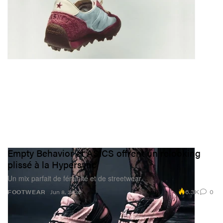
Empty Behavior et ASICS offrent un relooking
plissé à la Hypersync
Un mix parfait de féminité et de streetwear.
6.3K
0
FOOTWEAR
Jun 8, 2026