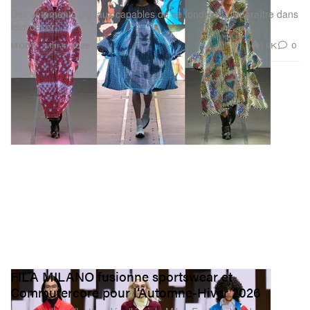
Des vêtements digitaux capables de se fondre et disparaître dans
leur décor.
1.9K
0
MODE
Mar 4, 2026
FILA MILANO fusionne sportswear et
Commutercore pour l’Automne-Hiver 2026