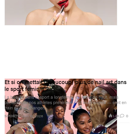
Et si on mettait (beaucoup) plus de nail art dans
le sport féminin ?
La beauté dans le sport a longtemps été prise de haut, mais
certaines de nos athlètes préférées — et leurs ongles — sont en
train de tout changer.
1.4K
0
SPORTS
Jun 10, 2026