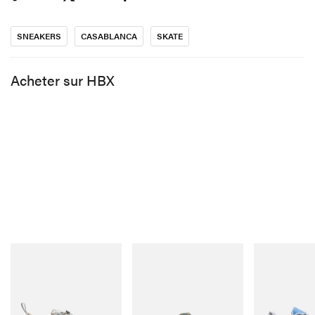
SNEAKERS
CASABLANCA
SKATE
Acheter sur HBX
Merrell 1TRL
Merrell 1TRL
On
Merrell 1TRL X Perks And
Merrell 1TRL X Perks And
Cloudmonster 
Mini Cham Storm GORE-
Mini Hydro Next Gen Moc
Acheter mainte
TEX®
Acheter maintenant
Acheter maintenant