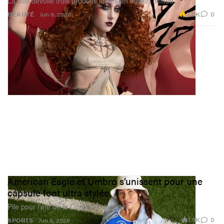
La star dévoile trois produits lèvres en édition limitée.
3.0K
0
BEAUTÉ
Jun 9, 2026
American Eagle et Umbro s’unissent pour une
capsule foot ultra stylée
Pile pour l’été de la Coupe du monde.
1.9K
0
SPORTS
Jun 9, 2026