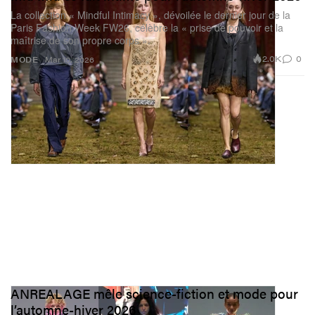
La collection « Mindful Intimacy », dévoilée le dernier jour de la
Paris Fashion Week FW26, célèbre la « prise de pouvoir et la
maîtrise de son propre corps ».
2.0K
0
MODE
Mar 10, 2026
ANREALAGE mêle science-fiction et mode pour
l’automne-hiver 2026