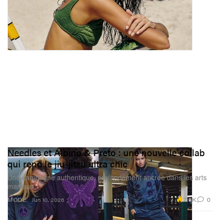
Needles et Albino & Preto : une nouvelle collab
qui rend le jiu-jitsu ultra chic
Une campagne authentique, profondément ancrée dans les arts
martiaux.
2.6K
0
MODE
Jun 10, 2026