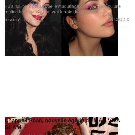
« J’ai toujours pensé que le maquillage était bien plus qu’une
routine beauté : c’est un vrai terrain de jeu créatif. »
1.2K
0
BEAUTÉ
Jun 9, 2026
Chappell Roan, nouvelle égérie de MAC VIVA
GLAM