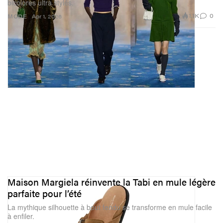
bicolores ultra stylés.
1.1K
0
MODE
Apr 1, 2026
Maison Margiela réinvente la Tabi en mule légère
parfaite pour l’été
La mythique silhouette à bout fendu se transforme en mule facile
à enfiler.