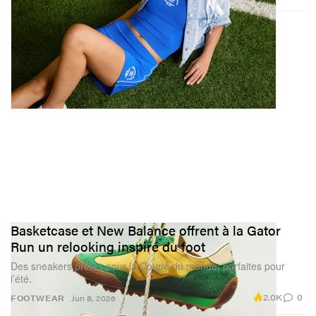
Basketcase et New Balance offrent à la Gator
Run un relooking inspiré du foot
Des sneakers prêtes pour la Coupe du monde, parfaites pour
l’été.
2.0K
0
FOOTWEAR
Jun 8, 2026