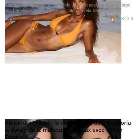
Fabriqués intégralement à Rio de Janeiro, avec un pourcentage
des bénéfices reversé à l’association Favela Seeds.
11.5K
0
MODE
Jun 9, 2026
Alexandra French, la maquilleuse de « Euphoria
», dynamite le makeup ennuyeux avec Urban
Decay