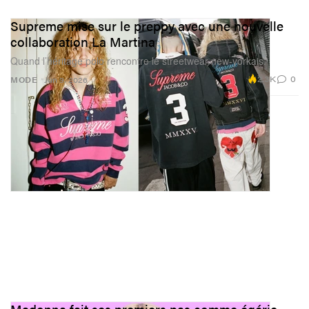
Supreme mise sur le preppy avec une nouvelle
collaboration La Martina
Quand l’héritage polo rencontre le streetwear new-yorkais.
2.3K
0
MODE
Jun 9, 2026